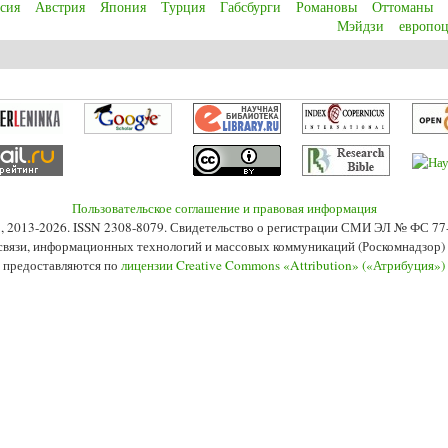
сия
Австрия
Япония
Турция
Габсбурги
Романовы
Оттоманы
Мэйдзи
европо
y of late industrialization: the land-based empires argument for East Centra
Пользовательское соглашение и правовая информация
s», 2013-2026. ISSN 2308-8079. Свидетельство о регистрации СМИ ЭЛ № ФС 7
 связи, информационных технологий и массовых коммуникаций (Роскомнадзор) 2
 предоставляются по
лицензии Creative Commons «Attribution» («Атрибуция»)