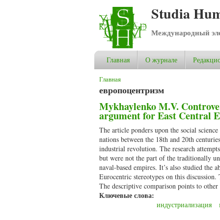
Studia Hum
Международный эле
Главная
О журнале
Редакцио
Вы здесь
Главная
европоцентризм
Mykhaylenko M.V. Controvers
argument for East Central 
The article ponders upon the social science
nations between the 18th and 20th centuries 
industrial revolution. The research attempts 
but were not the part of the traditionally u
naval-based empires. It’s also studied the 
Eurocentric stereotypes on this discussion
The descriptive comparison points to other f
Ключевые слова:
индустриализация