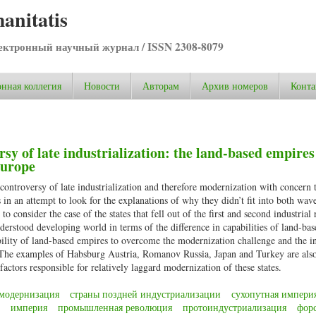
anitatis
ктронный научный журнал / ISSN 2308-8079
нная коллегия
Новости
Авторам
Архив номеров
Конта
y of late industrialization: the land-based empires
Europe
 controversy of late industrialization and therefore modernization with concern 
in an attempt to look for the explanations of why they didn’t fit into both wave
to consider the case of the states that fell out of the first and second industrial 
nderstood developing world in terms of the difference in capabilities of land-ba
ability of land-based empires to overcome the modernization challenge and the i
. The examples of Habsburg Austria, Romanov Russia, Japan and Turkey are als
actors responsible for relatively laggard modernization of these states.
модернизация
страны поздней индустриализации
сухопутная импери
империя
промышленная революция
протоиндустриализация
фор