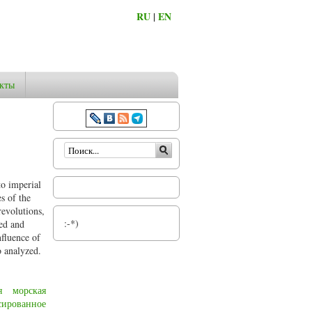
RU
|
EN
кты
Форма поиска
to imperial
s of the
revolutions,
:-*)
sed and
nfluence of
o analyzed.
я
морская
сированное