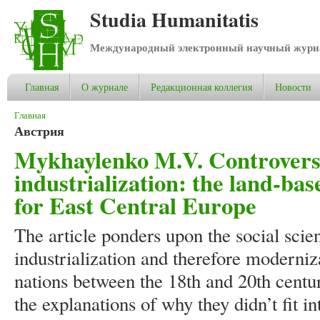
Studia Humanitatis
Международный электронный научный журнал
Главная
О журнале
Редакционная коллегия
Новости
Вы здесь
Главная
Австрия
Mykhaylenko M.V. Controversy
industrialization: the land-b
for East Central Europe
The article ponders upon the social scie
industrialization and therefore moderniz
nations between the 18th and 20th centur
the explanations of why they didn’t fit in