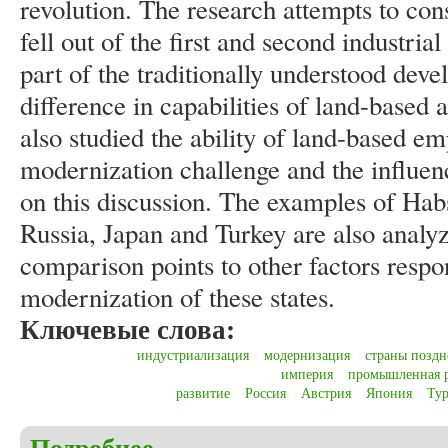
revolution. The research attempts to cons
fell out of the first and second industria
part of the traditionally understood deve
difference in capabilities of land-based 
also studied the ability of land-based e
modernization challenge and the influen
on this discussion. The examples of Ha
Russia, Japan and Turkey are also analy
comparison points to other factors respon
modernization of these states.
Ключевые слова:
индустриализация
модернизация
страны поздн
империя
промышленная 
развитие
Россия
Австрия
Япония
Ту
Подробнее
о Mykhaylenko M.V. Controversy of late industriali