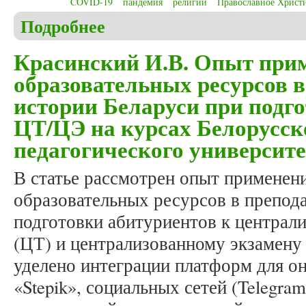
COVID-19
пандемия
религии
Православное Христ
Подробнее
о Khroul V. Addressing covid-19 “Ex catedra”: how 
Красинский И.В. Опыт при
образовательных ресурсов 
истории Беларуси при подго
ЦТ/ЦЭ на курсах Белорусск
педагогического университ
В статье рассмотрен опыт примене
образовательных ресурсов в препод
подготовки абитуриентов к централ
(ЦТ) и централизованному экзамену
уделено интеграции платформ для он
«Stepik», социальных сетей (Telegram