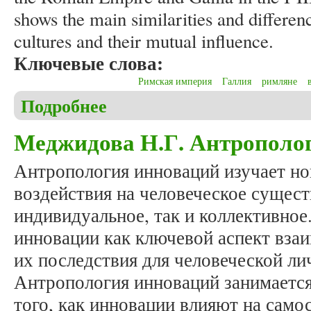
shows the main similarities and differenc
cultures and their mutual influence.
Ключевые слова:
Римская империя
Галлия
римляне
Подробнее
о Khrul A. Funeral traditions of Romans and barbari
Меджидова Н.Г. Антрополо
Антропология инноваций изучает но
воздействия на человеческое сущест
индивидуальное, так и коллективное
инновации как ключевой аспект взаи
их последствия для человеческой ли
Антропология инноваций занимаетс
того, как инновации влияют на само