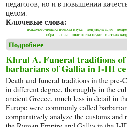
педагогов, но и в повышении качест
целом.
Ключевые слова:
психолого-педагогическая наука
популяризация
непре
образования
подготовка педагогических кад
Подробнее
о Анкудинова Е.В. Базовая концепция продвижен
подготовки в психолого-педагогических классах
Khrul A. Funeral traditions o
barbarians of Gallia in I-III 
Death and funeral traditions in the pre-
in different degree, thoroughly in the c
ancient Greece, much less in detail in th
Europe were commonly called barbarians.
comparatively analyze the customs and ri
the Roman Empire and Gallia in the I-I