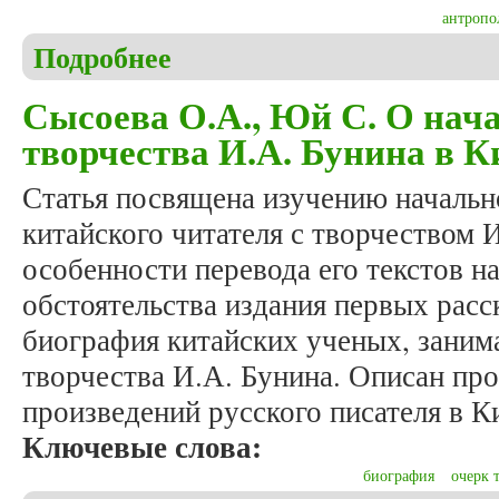
антропо
Подробнее
о Меджидова Н.Г. Антропология инноваций
Сысоева О.А., Юй С. О нач
творчества И.А. Бунина в К
Статья посвящена изучению начально
китайского читателя с творчеством 
особенности перевода его текстов н
обстоятельства издания первых расс
биография китайских ученых, заним
творчества И.А. Бунина. Описан про
произведений русского писателя в К
Ключевые слова:
биография
очерк 