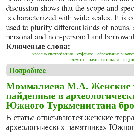
discussion shows that the scope and spec
is characterized with wide scales. It is c
used to plurify different kinds of nouns
personal and non-personal and borrowed
Ключевые слова:
уровень употребления
суффикс
образование множес
элемент
одушевленные и неодуш
Подробнее
о Ashrapov B.P. Morphological peculiarities and level
example of the historical writing “Zafar-Name” by
Моммалиева М.А. Женские 
найденные в археологическ
Южного Туркменистана бро
В статье описываются женские терр
археологических памятниках Южног