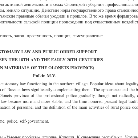
ало активной деятельности в селах Олонецкой губернии профессиональн
ом, меняло ситуацию. Действие норм государственного права становилос
тьянские правовые обычаи уходили в прошлое. В то же время формирова
деятельности сельской полиции происходили под существенным воздейс
тность, закон, преступность, полиция, самоуправление.
STOMARY LAW AND PUBLIC ORDER SUPPORT
EN THE 18TH AND THE EARLY 20TH CENTURIES
ON MATERIALS OF THE OLONETS PROVINCE)
Pulkin M.V.
 customary law functioning in the northern village. Popular ideas about legality
n of Russian laws significantly complementing them. The appearance and the 
 Olonets province of the professional police gradually, though not radically,
te law became more and more stable, and the time-honored peasant legal tradi
mation of personnel and the definition of the main activities of rural police oc
me, police, self-government.
ы «Узловые проблемы истории Карелии. К столетию республики. Научны