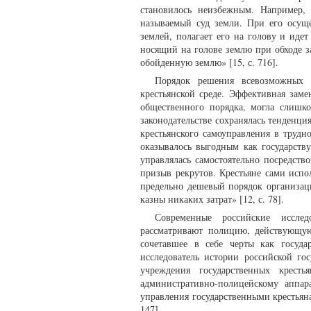
становилось неизбежным. Например,
называемый суд земли. При его осуще
землей, полагает его на голову и иде
носящий на голове землю при обходе з
обойденную землю» [15, с. 716].
Порядок решения всевозможных с
крестьянской среде. Эффективная за
общественного порядка, могла слишко
законодательстве сохранялась тенден
крестьянского самоуправления в трудн
оказывалось выгодным как государству
управлялась самостоятельно посредств
призыв рекрутов. Крестьяне сами исп
предельно дешевый порядок организац
казны никаких затрат» [12, с. 78].
Современные российские исслед
рассматривают полицию, действующую
сочетавшее в себе черты как госуда
исследователь истории российской го
учреждения государственных крест
административно-полицейскому аппа
управления государственными крестьян
147].