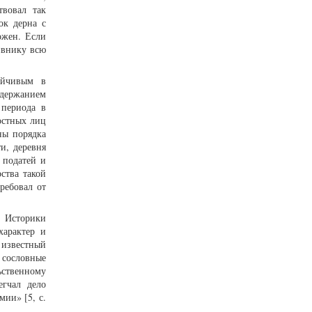
твовал так
ок дерна с
ожен. Если
ивнику всю
ойчивым в
ддержанием
 периода в
остных лиц
ны порядка
и, деревня
 податей и
ства такой
ребовал от
 Историки
характер и
 известный
 сословные
ственному
егчал дело
ии» [5, с.