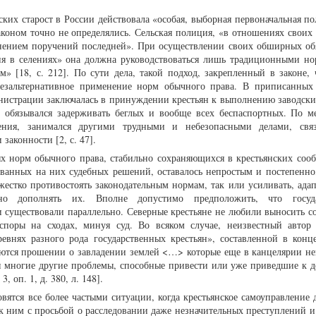
ких старост в России действовала «особая, выборная первоначальная п
законом точно не определялись. Сельская полиция, «в отношениях своих
нением поручений последней». При осуществлении своих обширных об
я в селениях» она должна руководствоваться лишь традиционными н
» [18, с. 212]. По сути дела, такой подход, закрепленный в законе, 
безальтернативное применение норм обычного права. В приписанных
министрации заключалась в принуждении крестьян к выполнению заводски
а обязывался задерживать беглых и вообще всех беспаспортных. По м
ения, занимался другими трудными и небезопасными делами, свя
законности [2, с. 47].
 норм обычного права, стабильно сохраняющихся в крестьянских сооб
ованных на них судебных решений, оставалось непростым и постепенно
жестко противостоять законодательным нормам, так или усиливать, адап
но дополнять их. Вполне допустимо предположить, что госуда
и существовали параллельно. Северные крестьяне не любили выносить со
споры на сходах, минуя суд. Во всяком случае, неизвестный автор
евнях разного рода государственных крестьян», составленной в конце
ляются прошении о завладении землей <…> которые еще в канцелярии не
я многие другие проблемы, способные привести или уже приведшие к 
3, оп. 1, д. 380, л. 148].
овятся все более частыми ситуации, когда крестьянское самоуправление 
 к ним с просьбой о расследовании даже незначительных преступлений и