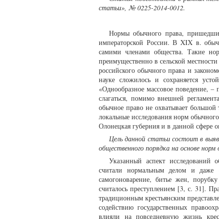
статьи», № 0225-2014-0012.
Нормы обычного права, пришедшие
императорской России. В XIX в. обы
самими членами общества. Такие но
преимущественно в сельской местности 
российского обычного права и законом
науке сложилось и сохраняется усто
«Однообразное массовое поведение, – 
слагаться, помимо внешней регламент
обычное право не охватывает большой 
локальные исследования норм обычного 
Олонецкая губерния и в данной сфере 
Цель данной статьи состоит в выя
общественного порядка на основе норм
Указанный аспект исследований о
считали нормальным делом и даже «
самогоноварение, битье жен, порубк
считалось преступлением [3, с. 31]. П
традиционным крестьянским представлен
содействию государственных правоох
влияли на повседневную жизнь крест