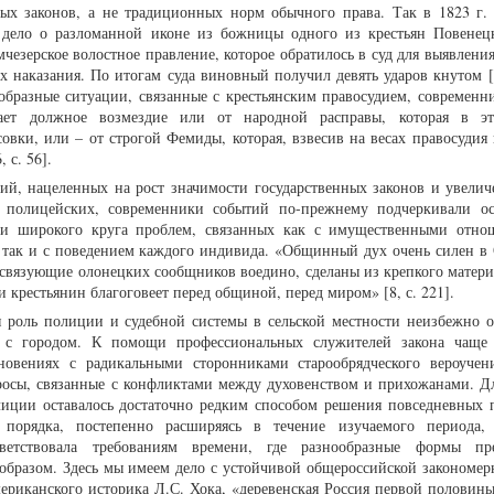
ых законов, а не традиционных норм обычного права. Так в 1823 г.
а дело о разломанной иконе из божницы одного из крестьян Повенецк
чезерское волостное правление, которое обратилось в суд для выявлени
 наказания. По итогам суда виновный получил девять ударов кнутом [1
нообразные ситуации, связанные с крестьянским правосудием, современн
ает должное возмездие или от народной расправы, которая в эт
овки, или – от строгой Фемиды, которая, взвесив на весах правосудия 
, с. 56].
ий, нацеленных на рост значимости государственных законов и увелич
 полицейских, современники событий по-прежнему подчеркивали о
ии широкого круга проблем, связанных как с имущественными отн
 так и с поведением каждого индивида. «Общинный дух очень силен в
 связующие олонецких сообщников воедино, сделаны из крепкого материа
и крестьянин благоговеет перед общиной, перед миром» [8, с. 221].
 роль полиции и судебной системы в сельской местности неизбежно о
 с городом. К помощи профессиональных служителей закона чаще 
кновениях с радикальными сторонниками старообрядческого вероучен
росы, связанные с конфликтами между духовенством и прихожанами. Д
иции оставалось достаточно редким способом решения повседневных 
порядка, постепенно расширяясь в течение изучаемого периода, 
ветствовала требованиям времени, где разнообразные формы пре
образом. Здесь мы имеем дело с устойчивой общероссийской закономер
риканского историка Л.С. Хока, «деревенская Россия первой половины