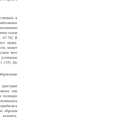
ствовать в
работанных
выполнению
жение основ
 67-74]. В
ого права.
сти, может
ствие чего
е успешные
31–135]. Но
оддержанию
 крестьяне
акона как
ия полиции
овливалось
 прибегая к
ым образом
 казалось,