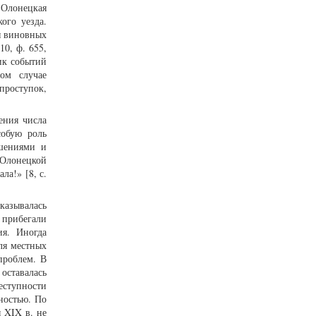
 Олонецкая
ого уезда.
я виновных
0, ф. 655,
ик событий
ом случае
проступок,
ения числа
собую роль
ошениями и
 Олонецкой
ла!» [8, с.
казывалась
прибегали
ия. Иногда
ля местных
проблем. В
оставалась
ступности
ностью. По
 XIX в. не