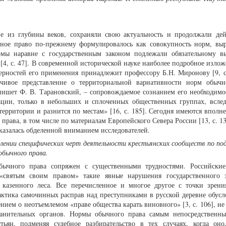
 из глубины веков, сохраняли свою актуальность и продолжали дей
чное право по-прежнему формулировалось как совокупность норм, вы
рмы наравне с государственным законом подлежали обязательному 
[4, с. 47]. В современной исторической науке наиболее подробное изло
ерностей его применения принадлежит профессору Б.Н. Миронову [9, с.
йчивое представление о территориальной вариативности норм обычн
пишет Ф. В. Тарановский, – сопровождаемое сознанием его необходимо
ации, только в небольших и сплоченных общественных группах, вслед
территории и разнится по местам» [16, с. 185]. Сегодня имеются вполн
права, в том числе по материалам Европейского Севера России [13, с. 1
оказалась обделенной вниманием исследователей.
влении специфических черт деятельности крестьянских сообществ по п
 обычного права.
бычного права сопряжен с существенными трудностями. Российские
святым своим правом» такие явные нарушения государственного з
у казенного леса. Все перечисленное и многое другое с точки зрен
рактика самочинных расправ над преступниками в русской деревне обусл
ием о неотъемлемом «праве общества карать виновного» [3, с. 106], не
ранительных органов. Нормы обычного права самым непосредственн
ьян, подменяя судебное разбирательство в тех случаях, когда оно,