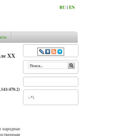
RU
|
EN
кты
але XX
Форма поиска
141(470.2)
:-*)
о народные
щественным