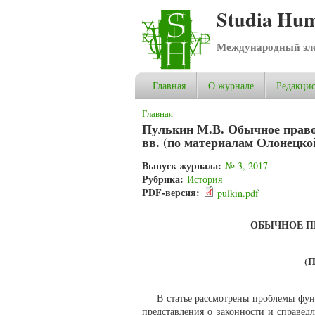
Studia Hum
Международный эле
Главная
О журнале
Редакцио
Вы здесь
Главная
Пулькин М.В. Обычное право 
вв. (по материалам Олонецко
Выпуск журнала:
№ 3, 2017
Рубрика:
История
PDF-версия:
pulkin.pdf
ОБЫЧНОЕ П
(
В статье рассмотрены проблемы фун
представления о законности и справед