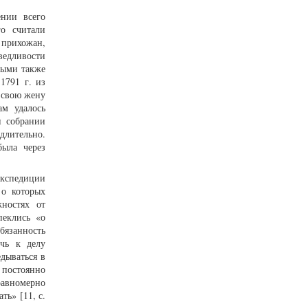
ении всего
го считали
 прихожан,
аведливости
вными также
1791 г. из
 свою жену
ам удалось
и собрании
длительно.
была через
кспедиции
 о которых
жностях от
пеклись «о
бязанность
чь к делу
дываться в
 постоянно
равномерно
ть» [11, с.