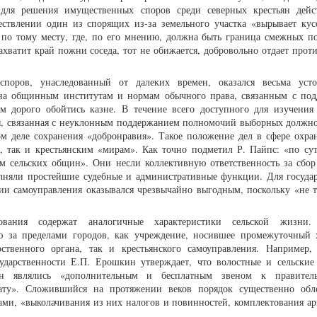
 для решения имущественных споров среди северных крестьян дейс
ствлении один из спорящих из-за земельного участка «вырывает кус
т по тому месту, где, по его мнению, должна быть граница смежных п
ахватит край пожни соседа, тот не обижается, добровольно отдает прот
поров, унаследованный от далеких времен, оказался весьма уст
мена общинным институтам и нормам обычного права, связанным с по
м дорого обойтись казне. В течение всего доступного для изучения
ция, связанная с неуклонным поддержанием полномочий выборных должн
ом деле сохранения «добронравия». Такое положение дел в сфере охра
, так и крестьянским «мирам». Как точно подметил Р. Пайпс: «по сут
ом сельских общин». Они несли коллективную ответственность за сбор
олняли простейшие судебные и административные функции. Для государ
ии самоуправления оказывался чрезвычайно выгодным, поскольку «не т
ования содержат аналогичные характеристики сельской жизни.
 за пределами городов, как учреждение, носившее промежуточный 
рственного органа, так и крестьянского самоуправления. Например,
сударственности Е.П. Ерошкин утверждает, что волостные и сельские
ьян являлись «дополнительным и бесплатным звеном к правитель
рату». Сложившийся на протяжении веков порядок существенно обл
ами, «выколачивания из них налогов и повинностей, комплектования арм