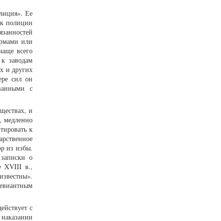
олиция». Ее
 к полиции
язанностей
ормами или
чаще всего
 к заводам
х и других
ере сил он
занными с
ществах, и
, медленно
тировать к
рственное
р из избы.
 записки о
 XVIII в.,
известны».
девиантным
действует с
 наказании