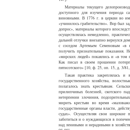
Материалы текущего делопроизвод
доступного для изучения периода са
виновными. В 1776 г. в церкви во им
«учинилось грабительство». Вор был за
допрос», материалы которого впоследств
осуществлялась немедленно, практиче
дальней отлучки внезапно вернулся до
с соседом Артемьем Семеновым «в п
получить признательные показания. Н
«мирских людей» покаялись и «в том п
Как писал в своем прошении потерп
пятисотского» [10, ф. 25, оп. 15, д. 3/81,
Такая практика закреплялась и 
государственного хозяйства, волостн
полагалось знать крестьянам. Сельс
прилипчивых болезней, скотского па
нетерпении злочиния, подозрительных
мирить крестьян во время «маловаж
государственные органы власти, дейст
судах». Осуществляя свои широкие 
заботиться и о нуждающихся в попече
над ленивыми и нерадивыми в хозяйстве