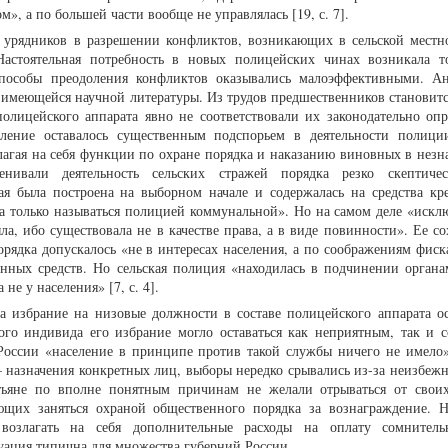
м», а по большей части вообще не управлялась [19, с. 7].
е урядников в разрешении конфликтов, возникающих в сельской местно
стоятельная потребность в новых полицейских чинах возникала то
способы преодоления конфликтов оказывались малоэффективными. А
имеющейся научной литературы. Из трудов предшественников становится
олицейского аппарата явно не соответствовали их законодательно оп
вление оставалось существенным подспорьем в деятельности полици
лагая на себя функции по охране порядка и наказанию виновных в незн
нивали деятельность сельских стражей порядка резко скептичес
ая была построена на выборном начале и содержалась на средства кре
гла только называться полицией коммунальной». Но на самом деле «искл
а, ибо существовала не в качестве права, а в виде повинности». Ее со
рядка допускалось «не в интересах населения, а по соображениям фиск
енных средств. Но сельская полиция «находилась в подчинении орган
а не у населения» [7, с. 4].
а избрание на низовые должности в составе полицейского аппарата ос
мого индивида его избрание могло оставаться как неприятным, так и 
оссии «население в принципе против такой службы ничего не имело»
– назначения конкретных лиц, выборы нередко срывались из-за неизбежн
стьяне по вполне понятным причинам не желали отрываться от своих
ющих заняться охраной общественного порядка за вознаграждение. Н
возлагать на себя дополнительные расходы на оплату сомнитель
уация типична для множества губерний России.