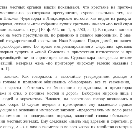
ства местных органов власти показывают, что крестьяне на протяж
мостоятельно расследовали преступления, сурово наказывая тех, ко
я Николая Чудотворца в Линдозерском погосте, как видно из рапорта
держан, связан и «при собрании лутчих крестьян» начался «по всей спр
ии оказались в суде [10, ф. 652, оп. 1, д. 5/80, л. 1]. Расправа с вино
ски на месте преступления, по решению и силами односельчан. В мае 
мой государственный крестьянин Иван Богданов. Придя домой, он нашел
релюбодействе». Во время импровизированного следствия крестьян
еверная супруга и «оной Семенов» в присутствии пятисотского и пр
релюбодействе по спросе признали». Суровая кара последовала незаме
евший, неверная жена «по приговору мирскому телесно наказана 
 л. 1].
в законах. Как говорилось в высочайше утвержденном докладе э
ые головы и правления обязывались обнародовать все те узаконения,
кие старосты заботились «о благочинии гражданском, о предосторо
дежа и огня, о починке мостов и дорог». Выборные мирские лица 
 людей и корчемства». Наконец, на волостного голову возлагалась о
ных ссор». В случае неудачи в примирении ему надлежало привле
вующие на основании имперских законов: «предоставлять им волю разве
полномочия по поддержанию порядка, волостной голова обязывался
нии местных жителях. Ему следовало «иметь над вдовами и сиротами, 
 опеку, <…> и лично ежемесячно во всех частях их хозяйство осматрива