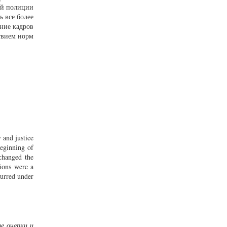
ой полиции
ь все более
ние кадров
твием норм
 and justice
beginning of
 changed the
tions were a
curred under
е очерки и