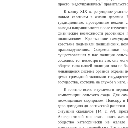
просто “недоуправлялась” правительство
К концу XIX в. регулярное участи
новым явлением в жизни деревни. На
традиционные, проверенные веками 
выводы напрашиваются после изучения 
физические возможности работников п
полномочиям. Крестьянское самоупра
крестьяне подменяли полицейских, воз
правонарушениях. Современники оце
существовавшая у нас полиция сельск
сословия, то, несмотря на это, она мо
общего типа нашей полиции она не был
меняющейся системе органов охраны по
целях громадной экономии государств
государства, состояла на службе у него, 
В течение всего изучаемого период
компетенции сельского схода. Для са
неожиданным сюрпризом. Повсюду в Р
дело доходило до логической развязки 
ситуации скандалов [14, с. 99]. Кре
Альтернативой мог стать поиск жела
общество категорически не желало 
доморощенных полицейских. Такая сит