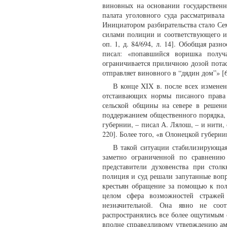
виновных на основании государственн
палата уголовного суда рассматривал
Инициатором разбирательства стало Сем
силами полиции и соответствующего их
оп. 1, д. 84/694, л. 14]. Обобщая раз
писал: «попавшийся воришка получ
ограничивается приличною дозой потас
отправляет виновного в “дядин дом”» [6
В конце XIX в. после всех изменен
отстаивающих нормы писаного права
сельской общины на севере в решен
поддержанием общественного порядка,
губернии, – писал А. Лялош, – и нити,
220]. Более того, «в Олонецкой губерни
В такой ситуации стабилизирующая
заметно ограниченной по сравнению
представители духовенства при стол
полиция и суд решали запутанные воп
крестьян обращение за помощью к пол
целом сфера возможностей стражей 
незначительной. Она явно не соот
распространялись все более ощутимым 
вполне справедливому утверждению аме