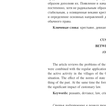
образом дополняя их. Появление и нач
постепенно, хотя не радикальным образ
стабильным, а освященные веками крес
и определение основных направлений 
обычного права.
Ключевые слова:
крестьяне, девиан
CU
BETWE
(
The article reviews the problems of the
were combined with the regular applicatio
the active activity in the villages of the
situation. The effect of the norms of sta
thing of the past. At the same time the for
the significant impact of customary law.
Keywords:
peasants, deviance, law, cri
Статья подготовлена в рамках тем