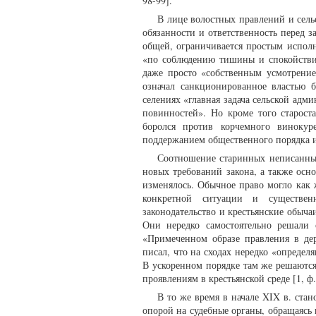
98-99].
В лице волостных правлений и сельс
обязанности и ответственность перед 
общей, ограничивается простым испол
«по соблюдению тишины и спокойстви
даже просто «собственным усмотрением
означал санкционированное властью 
селениях «главная задача сельской ад
повинностей». Но кроме того старост
боролся против корчемного винокур
поддержанием общественного порядка и 
Соотношение старинных неписанных
новых требований закона, а также осн
изменялось. Обычное право могло как 
конкретной ситуации и существен
законодательство и крестьянские обыча
Они нередко самостоятельно решали 
«Примеченном образе правления в дер
писал, что на сходах нередко «опреде
В ускоренном порядке там же решаютс
проявлениям в крестьянской среде [1, ф. 
В то же время в начале XIX в. стан
опорой на судебные органы, обращаясь