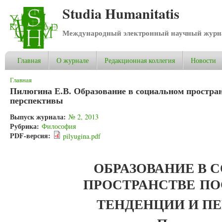
Studia Humanitatis
Международный электронный научный журнал
Главная
О журнале
Редакционная коллегия
Новости
Вы здесь
Главная
Пилюгина Е.В. Образование в социальном простран
перспективы
Выпуск журнала:
№ 2, 2013
Рубрика:
Философия
PDF-версия:
pilyugina.pdf
ОБРАЗОВАНИЕ В 
ПРОСТРАНСТВЕ
ПО
ТЕНДЕНЦИИ И П