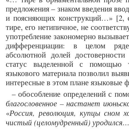
предложения – знаком введения вво
и поясняющих конструкций…» [2, с
тире, его нетипичное, не соответс
употребление закономерно вызывае
дифференциации: в целом ряд
абсолютной долей достоверности 
статус выделенной с помощью т
языкового материала позволил выяв
интересные в этом плане языковые 
– обособление определений с пом
благословенное – настанет июньск
Россия, революция, купцы сном 
«
чистый (целомудренный) уродился