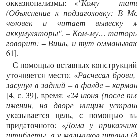
"Кому – тат
окказионализмы: «
(Объяснение к подзаголовку: В 
человек и читает вывеску ма
аккумуляторы". – Ком-му… татор
говорит: – Вишь, и тут омманыва
61].
С помощью вставных конструкций 
Расчесал брови,
уточняется место: «
засунул в задний – в фалде – карм
24 июня (после пь
[4, с. 39], время: «
именин, на дворе нищим устраи
указывается цель, с помощью вы
Дома у приказчик
придаточного: «
штиблеты, а у мальчиков штаны (д