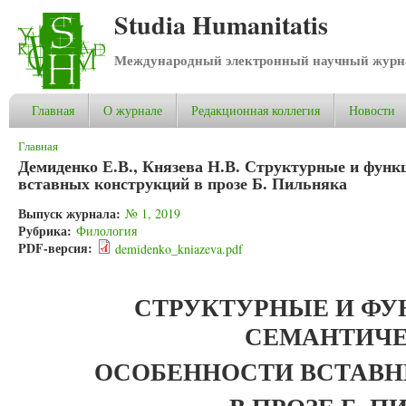
Studia Humanitatis
Международный электронный научный журнал
Главная
О журнале
Редакционная коллегия
Новости
Вы здесь
Главная
Демиденко Е.В., Князева Н.В. Структурные и функ
вставных конструкций в прозе Б. Пильняка
Выпуск журнала:
№ 1, 2019
Рубрика:
Филология
PDF-версия:
demidenko_kniazeva.pdf
СТРУКТУРНЫЕ И ФУ
СЕМАНТИЧ
ОСОБЕННОСТИ ВСТАВ