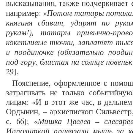
высказывания, также подчеркивает 
Потом татары поталал
например: «
княгиня сбавит, ударят по рука
рукам!), татары привычно-пров
кокетливые тючки, заплатят тыс
и поодиночке (обязательно поодин
под гору, блистая на солнце новен
29].
Пояснение, оформленное с помощ
затрагивать не только событийную
лицам: «И в этот же час, в дальне
Ордынин, – архиепископ Сильвестр, 
Мишка Цвелев – слесаре
с. 66]; «
Ипполиткой привязали мышь за х