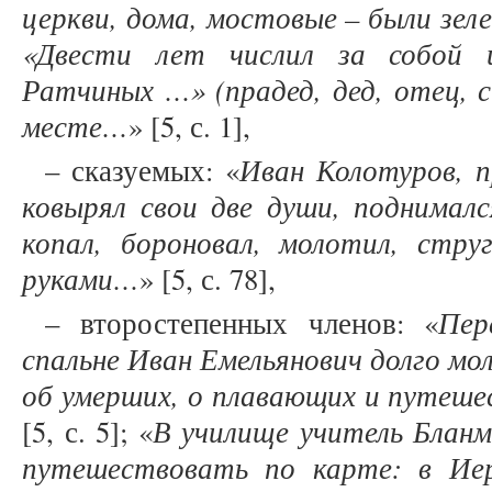
церкви, дома, мостовые – были зеле
«Двести лет числил за собой 
Ратчиных …» (прадед, дед, отец, с
месте…
» [5, с. 1],
Иван Колотуров, п
– сказуемых: «
ковырял свои две души, поднималс
копал, бороновал, молотил, струг
руками…
» [5, с. 78],
Пер
– второстепенных членов: «
спальне Иван Емельянович долго мол
об умерших, о плавающих и путеше
В училище учитель Блан
[5, с. 5]; «
путешествовать по карте: в Иер