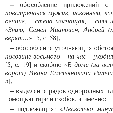
– обособление приложений с
повстречался мужик, исконный, все
овчине, – стена молчащая, – снял
Знаю, Семен Иванович, Андрей (м
«
верят…
» [5, с. 58],
– обособление уточняющих обстоя
половине восьмого – на час – уход
В доме (за вол
[5, с. 19] и скобок: «
ворот) Ивана Емельяновича Ратч
5],
– выделение рядов однородных чл
помощью тире и скобок, а именно:
Несколько мин
– подлежащих: «