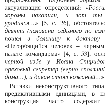
Росси
актуализация определений: «
хоромы накопили, и вот ты ч
уродился…
» [5, с. 26], обстоятел
девять (половина седьмого по со
пошел в больницу к доктору Н
«Негорбящийся человек – черны
палате командарма» [4, с. 53], о
черной избе у Ивана Спиридон
ореховый секретер (верно сползший
дома…), и диван стоял кожаный…
»
Вставки неконструктивного тип
предикативными единицами, в п
конструкция часто содержит 