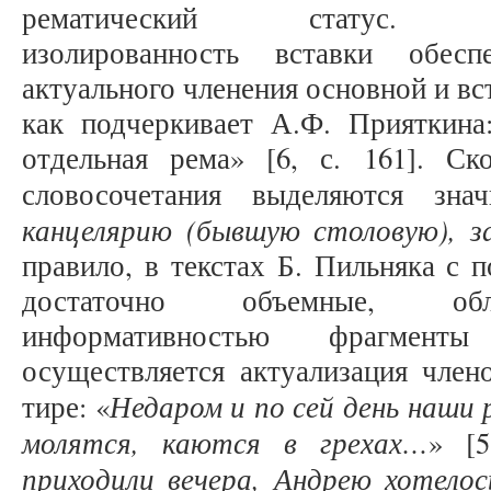
рематический статус. Стру
изолированность вставки обеспе
актуального членения основной и вс
как подчеркивает А.Ф. Прияткина
отдельная рема» [6, с. 161]. С
словосочетания выделяются зна
канцелярию (бывшую столовую), з
правило, в текстах Б. Пильняка с
достаточно объемные, обл
информативностью фрагмент
осуществляется актуализация чле
Недаром и по сей день наши 
тире: «
молятся, каются в грехах…
» [5
приходили вечера, Андрею хотелос