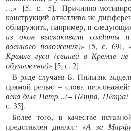
…
» [5, с. 5]. Причинно-мотивир
конструкций отчетливо не дифферен
обнаружить, например, в следующих
из окон выскакивали солдаты 
военного положения)
» [5, с. 69]; 
Кремле гуси (свиней в Кремле не
обулыжены)
» [5, с. 2].
В ряде случаев Б. Пильняк выдел
прямой речью – слова персонажей:
века был Петр…(– Пéтра, Пéтра! 
с. 35].
Более того, в качестве вставн
А за Марфу
представлен диалог: «