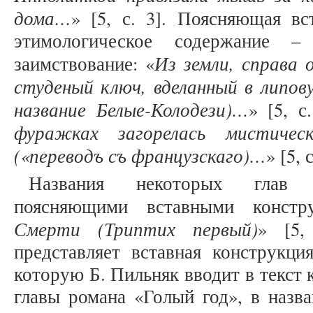
дома…
» [5, с. 3]. Поясняющая вс
этимологическое содержание –
Из земли, справа 
заимствование: «
студеный ключ, вделанный в липов
название Белые-Колодези)…
» [5, с
фуражках загорелась мистичес
(«переводъ съ французскаго)…
» [5, 
Названия некоторых глав 
поясняющими вставными констр
Смерти (Триптих первый)
» [5,
представляет вставная конструкци
которую Б. Пильняк вводит в текст 
главы романа «Голый год», в назв