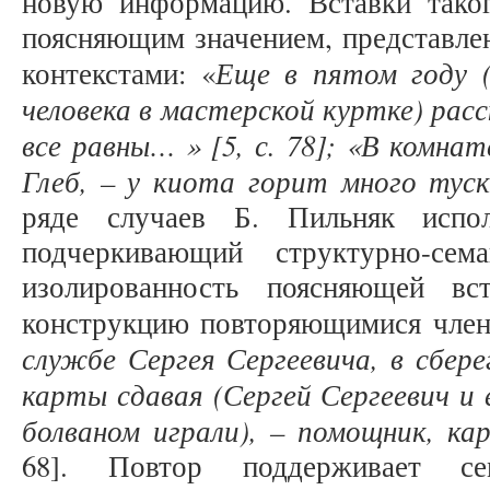
новую информацию. Вставки тако
поясняющим значением, представле
Еще в пятом году (
контекстами: «
человека в мастерской куртке) расс
все равны… » [5, с. 78]; «В комна
Глеб, – у киота горит много тус
ряде случаев Б. Пильняк испол
подчеркивающий структурно-сема
изолированность поясняющей вс
конструкцию повторяющимися член
службе Сергея Сергеевича, в сбере
карты сдавая (Сергей Сергеевич и 
болваном играли), – помощник, ка
68]. Повтор поддерживает сем