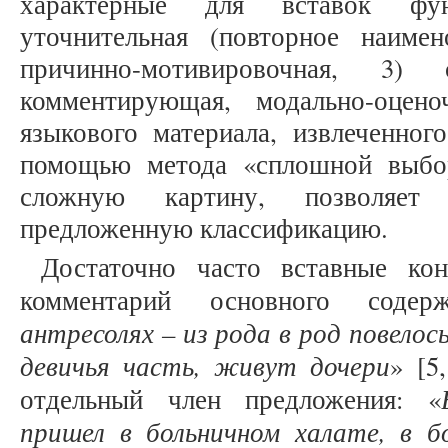
характерные для вставок фун
уточнительная (повторное наимено
причинно-мотивировочная, 3) с
комментирующая, модально-оцено
языкового материала, извлеченног
помощью метода «сплошной выбор
сложную картину, позволяет
предложенную классификацию.
Достаточно часто вставные ко
комментарий основного содер
антресолях – из рода в род повело
девичья часть, живут дочери
» [5
отдельный член предложения: «
пришел в больничном халате, в б