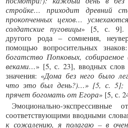
посмотри!): каждый день в без
стройке… приходит древний с
прокопченных цехов… усмехаются
солдатские пуговицы
» [5, с. 9].
другого рода – сомнения, неуве
помощью вопросительных знаков
богатство Попковых, собираемое 
веками…
» [5, с. 23], вводных сло
Дома без него было ле
значения: «
что это был день?)…» [5, с. 5]; 
прячет богомать от Егора
» [5, с. 
Эмоционально-экспрессивные о
соответствующими вводными слова
к сожалению, я полагаю – в оче