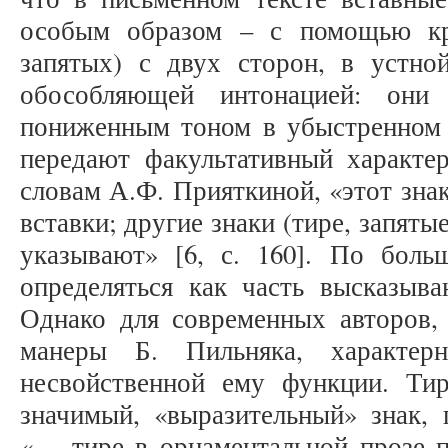
особым образом – с помощью кр
запятых) с двух сторон, в устно
обособляющей интонацией: они 
пониженным тоном в убыстренном 
передают факультативный характер
словам А.Ф. Прияткиной, «этот зна
вставки; другие знаки (тире, запятые
указывают» [6, с. 160]. По боль
определяться как часть высказыва
Однако для современных авторов, 
манеры Б. Пильняка, характер
несвойственной ему функции. Ти
значимый, «выразительный» знак, 
«… тире в орнаментальной прозе п