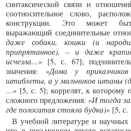
синтаксической связи и отношени
соотносительное слово, располо
конструкции. Это может быт
выражающий соединительные отно
даже собаки, кошки (и народ
припрятанное), – и даже крапи
исчезла…
» [5, с. 67]; подчините
Дома у приказчико
значения: «
штиблеты, а у мальчиков штаны (д
…
» [5, с. 5]; коррелят, к которому
И тогда за
сложного предложения: «
где полосатая стояла будка)
» [5, с.
В учебной литературе и научных 
что в письменном тексте вставны