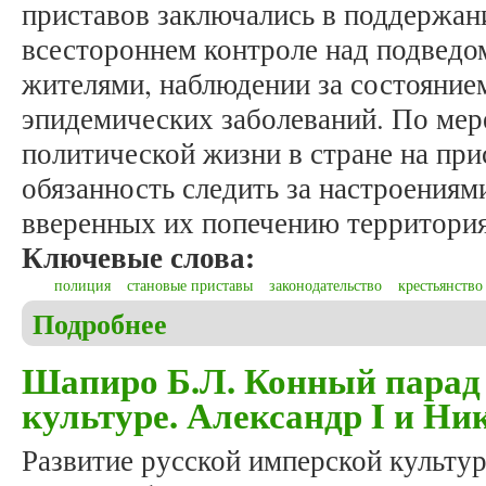
приставов заключались в поддержан
всестороннем контроле над подвед
жителями, наблюдении за состояние
эпидемических заболеваний. По мер
политической жизни в стране на при
обязанность следить за настроения
вверенных их попечению территория
Ключевые слова:
полиция
становые приставы
законодательство
крестьянство
Подробнее
о Пулькин М.В. Становые приставы в XIX – нача
Олонецкой губернии)
Шапиро Б.Л. Конный парад 
культуре. Александр I и Ни
Развитие русской имперской культу