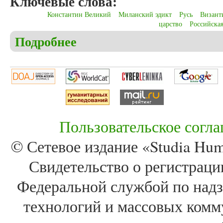
Ключевые слова:
Константин Великий
Миланский эдикт
Русь
Визант
царство
Российска
Подробнее
о Колупаев В.Е. Трансляция имперских идей в ро
Пользовательское согл
© Сетевое издание «Studia Huma
Свидетельство о регистра
Федеральной службой по надз
технологий и массовых комм