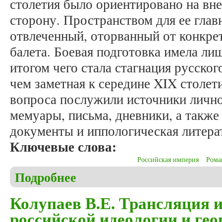
столетия было ориентировано на в
сторону. Пространством для ее гла
отвлеченный, оторванный от конкре
балета. Боевая подготовка имела ли
итогом чего стала стагнация русског
чем заметная к середине XIX столет
вопроса послужили источники личн
мемуары, письма, дневники, а такж
документы и иппологическая литера
Ключевые слова:
Российская империя
Рома
Подробнее
о Шапиро Б.Л. Конный парад в русской имперской
Колупаев В.Е. Трансляция 
российской идеологии и гео