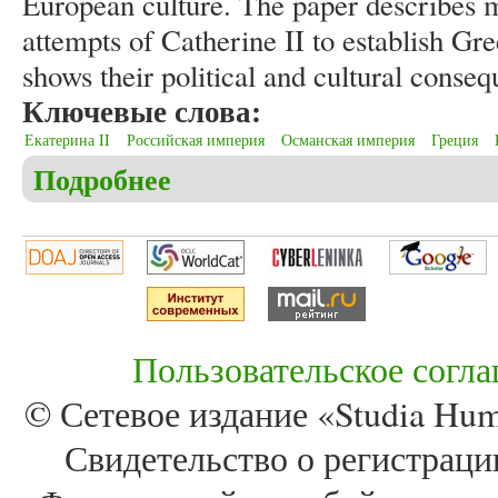
European culture. The paper describes m
attempts of Catherine II to establish Gr
shows their political and cultural conse
Ключевые слова:
Екатерина II
Российская империя
Османская империя
Греция
Подробнее
о Khrul A. The “Greek project” of Catherine II in cu
Пользовательское согл
© Сетевое издание «Studia Huma
Свидетельство о регистра