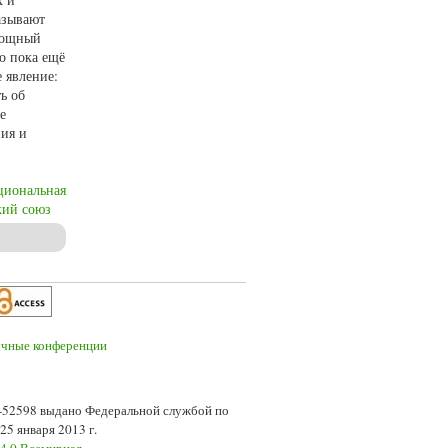
азывают
 мощный
о пока ещё
 явление:
ь об
е
ния и
циональная
кий союз
 в трудах современных немецких историков
7-52598 выдано Федеральной службой по
5 января 2013 г.