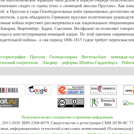
нчательно сходит со сцены тезис о «немецкой миссии Пруссии». Как пок
тий, в Пруссии в годы Освободительных войн превалировал достаточно
иотизм, а цель объединить Германию прусское политическое руководств
ельные войны перестают рассматриваться как национальное общенемецкое
(Бавария, Вюртемберг, Баден, Саксония, Вестфалия) не позволяет говорит
оцессе конституирования немецкой нации. По этой причине современны
одительной войны», а сам период 1806-1815 годов требует переосмысле
историография
Пруссия
Гогенцоллерны
Виттельсбахи
немецкая на
гиозный патриотизм
Ландвер
реформы Штейна-Гарденберга
Рейнс
бодительной войне? Антинаполеоновские войны в Германии (1806-1815 гг.)
Пользовательское соглашение и правовая информация
s», 2013-2026. ISSN 2308-8079. Свидетельство о регистрации СМИ ЭЛ № ФС 7
 связи, информационных технологий и массовых коммуникаций (Роскомнадзор) 2