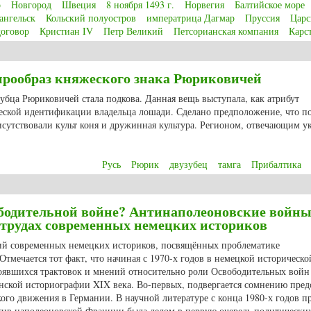
р
Новгород
Швеция
8 ноября 1493 г.
Норвегия
Балтийское море
ангельск
Кольский полуостров
императрица Дагмар
Пруссия
Царс
договор
Кристиан IV
Петр Великий
Петсорианская компания
Карст
sia relations in the years 1493-1924: Vikings, the Baltic Sea, Sweden, Poland-Li
прообраз княжеского знака Рюриковичей
зубца Рюриковичей стала подкова. Данная вещь выступала, как атрибут
еской идентификации владельца лошади. Сделано предположение, что по
рисутствовали культ коня и дружинная культура. Регионом, отвечающим 
Русь
Рюрик
двузубец
тамга
Прибалтика
прообраз княжеского знака Рюриковичей
ободительной войне? Антинаполеоновские войны
 в трудах современных немецких историков
ний современных немецких историков, посвящённых проблематике
Отмечается тот факт, что начиная с 1970-х годов в немецкой историческо
тоявшихся трактовок и мнений относительно роли Освободительных войн
нской историографии XIX века. Во-первых, подвергается сомнению пред
ого движения в Германии. В научной литературе с конца 1980-х годов п
отив наполеоновской Франции была делом в первую очередь политически