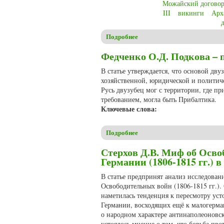
Можайский догово
III
викинги
Арх
Подробнее
о Christensen C.S. Denmark-Rus
Федченко О.Д. Подкова – 
В статье утверждается, что основой дву
хозяйственной, юридической и политич
Русь двузубец мог с территории, где п
требованием, могла быть Прибалтика.
Ключевые слова:
Подробнее
о Федченко О.Д. Подкова – 
Стерхов Д.В. Миф об Осв
Германии (1806-1815 гг.)
В статье предпринят анализ исследова
Освободительных войн (1806-1815 гг.). 
наметилась тенденция к пересмотру ус
Германии, восходящих ещё к малогерма
о народном характере антинаполеоновск
устоялось мнение о том, что борьба пр