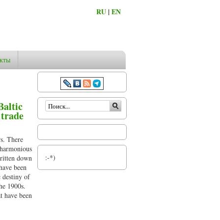
RU
|
EN
кты
Форма поиска
Baltic
 trade
rs. There
n harmonious
:-*)
written down
 have been
c destiny of
he 1900s.
at have been