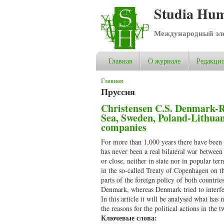
Studia Hum
Международный эле
Главная
О журнале
Редакцио
Вы здесь
Главная
Пруссия
Christensen C.S. Denmark-Rus
Sea, Sweden, Poland-Lithuania
companies
For more than 1,000 years there have been 
has never been a real bilateral war between
or close, neither in state nor in popular te
in the so-called Treaty of Copenhagen on t
parts of the foreign policy of both countries
Denmark, whereas Denmark tried to interfer
In this article it will be analysed what h
the reasons for the political actions in the 
Ключевые слова: