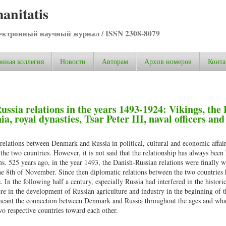
anitatis
ктронный научный журнал / ISSN 2308-8079
нная коллегия
Новости
Авторам
Архив номеров
Конта
sia relations in the years 1493-1924: Vikings, the 
, royal dynasties, Tsar Peter III, naval officers and
relations between Denmark and Russia in political, cultural and economic affai
 the two countries. However, it is not said that the relationship has always bee
rms. 525 years ago, in the year 1493, the Danish-Russian relations were finally 
he 8th of November. Since then diplomatic relations between the two countries
. In the following half a century, especially Russia had interfered in the histori
e in the development of Russian agriculture and industry in the beginning of t
as meant the connection between Denmark and Russia throughout the ages and wh
two respective countries toward each other.