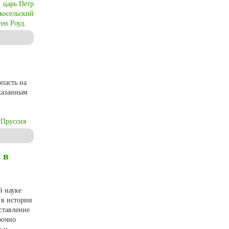
царь Петр
косельский
ен Роуд.
thuania, royal dynasties, Tsar Peter III, naval officers and trade companies
пасть на
указанным
Пруссия
 в
й науке
 в истории
ставление
рочно
х и