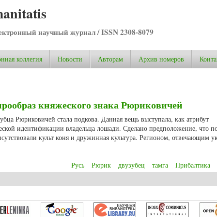
anitatis
ктронный научный журнал / ISSN 2308-8079
нная коллегия
Новости
Авторам
Архив номеров
Конта
прообраз княжеского знака Рюриковичей
зубца Рюриковичей стала подкова. Данная вещь выступала, как атрибут
еской идентификации владельца лошади. Сделано предположение, что по
рисутствовали культ коня и дружинная культура. Регионом, отвечающим 
Русь
Рюрик
двузубец
тамга
Прибалтика
прообраз княжеского знака Рюриковичей