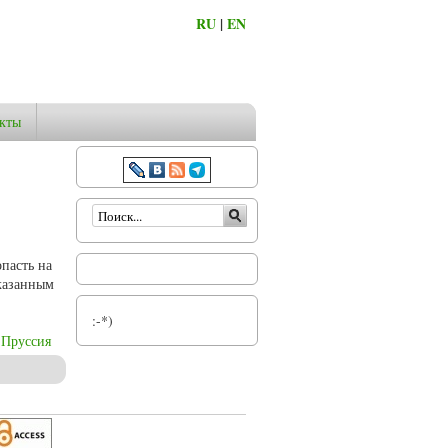
RU
|
EN
кты
Форма поиска
пасть на
указанным
:-*)
Пруссия