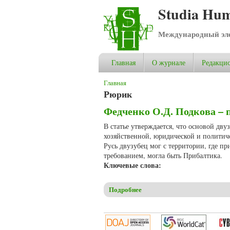
Studia Hum
Международный эле
Главная
О журнале
Редакцио
Вы здесь
Главная
Рюрик
Федченко О.Д. Подкова – 
В статье утверждается, что основой дву
хозяйственной, юридической и политич
Русь двузубец мог с территории, где п
требованием, могла быть Прибалтика.
Ключевые слова:
Подробнее
о Федченко О.Д. Подкова – 