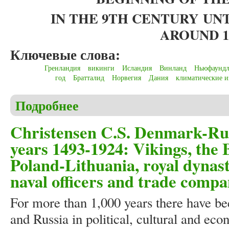
IN THE 9TH CENTURY
UNT
AROUND 1
Ключевые слова:
Гренландия
викинги
Исландия
Винланд
Ньюфаундл
год
Братталид
Норвегия
Дания
климатические 
Подробнее
о Christensen C.S. The Vikings and their importance
expansion in the 9th century until the extinction ar
Christensen C.S. Denmark-Russ
years 1493-1924: Vikings, the 
Poland-Lithuania, royal dynasti
naval officers and trade compa
For more than 1,000 years there have b
and Russia in political, cultural and eco