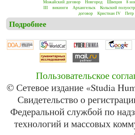
Можайский договор
Новгород
Швеция
8 но
III
викинги
Архангельск
Кольский полуост
договор
Кристиан IV
Петр
Подробнее
о Christensen C.S. Denmark-Russia relations in the 
Peter III, naval officers and trade companies
Пользовательское согл
© Сетевое издание «Studia Huma
Свидетельство о регистра
Федеральной службой по надз
технологий и массовых комм