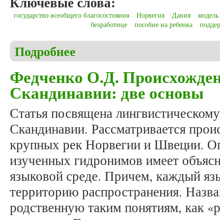
Ключевые слова:
государство всеобщего благосостояния
Норвегия
Дания
модель
безработице
пособие на ребенка
подде
Подробнее
о Christensen C.S. The universal welfare model in 
Федченко О.Д. Происхожде
Скандинавии: две основы
Статья посвящена лингвистическому
Скандинавии. Рассматривается прои
крупных рек Норвегии и Швеции. Оп
изученных гидронимов имеет объясне
языковой среде. Причем, каждый яз
территорию распространения. Назва
родственную таким понятиям, как «р