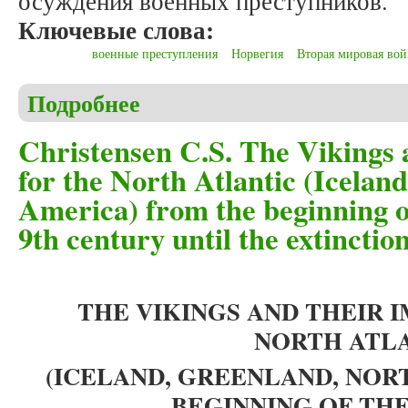
осуждения военных преступников.
Ключевые слова:
военные преступления
Норвегия
Вторая мировая вой
Подробнее
о Емельянова Е.О. Материалы Британского Отдел
Норвегии
Christensen C.S. The Vikings 
for the North Atlantic (Icelan
America) from the beginning of
9th century until the extincti
THE VIKINGS AND THEIR 
NORTH ATL
(ICELAND, GREENLAND, NOR
BEGINNING
OF
THE