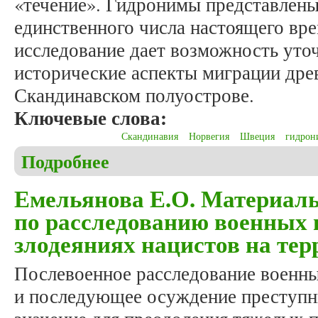
«течение». Гидронимы представлены 
единственного числа настоящего вр
исследование дает возможность уто
исторические аспекты миграции дре
Скандинавском полуострове.
Ключевые слова:
Скандинавия
Норвегия
Швеция
гидрон
Подробнее
о Федченко О.Д. Происхождение гидронимов Ска
Емельянова Е.О. Материал
по расследованию военных 
злодеяниях нацистов на те
Послевоенное расследование военны
и последующее осуждение преступн