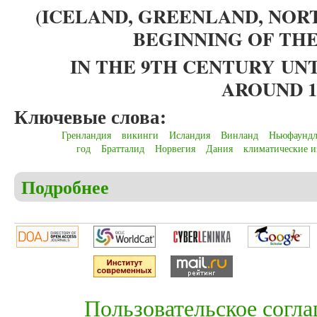
(ICELAND, GREENLAND, NOR
BEGINNING
OF
THE
IN THE 9TH CENTURY
UNT
AROUND 1
Ключевые слова:
Гренландия
викинги
Исландия
Винланд
Ньюфаундл
год
Братталид
Норвегия
Дания
климатические 
Подробнее
о Christensen C.S. The Vikings and their importance
expansion in the 9th century until the extinction ar
Пользовательское согл