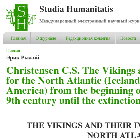
Studia Humanitatis
Международный электронный научный журнал
Главная
О журнале
Редакционная коллегия
Новости
Вы здесь
Главная
Эрик Рыжий
Christensen C.S. The Vikings 
for the North Atlantic (Icelan
America) from the beginning of
9th century until the extincti
THE VIKINGS AND THEIR 
NORTH ATL