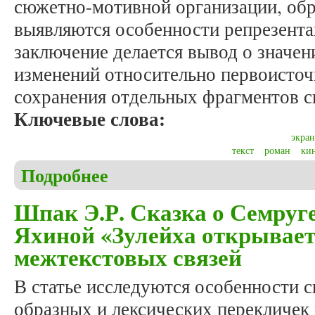
сюжетно-мотивной организации, обр
выявляются особенности репрезентац
заключение делается вывод о значен
изменений относительно первоисточ
сохранения отдельных фрагментов с
Ключевые слова:
экра
текст
роман
ки
Подробнее
о Шпак Э.Р. Особенности репрезентации вставног
Шпак Э.Р. Сказка о Семруге
Яхиной «Зулейха открывает 
межтекстовых связей
В статье исследуются особенности 
образных и лексических перекличек