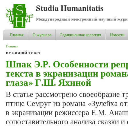
Studia Humanitatis
Международный электронный научный журнал
Главная
О журнале
Редакционная коллегия
Новости
Вы здесь
Главная
вставной текст
Шпак Э.Р. Особенности реп
текста в экранизации роман
глаза» Г.Ш. Яхиной
В статье рассмотрено своеобразие т
птице Семруг из романа «Зулейха о
в экранизации режиссера Е.М. Анашк
сопоставительного анализа сказки и