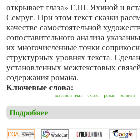
открывает глаза» Г.Ш. Яхиной и вст
Семруг. При этом текст сказки расс
качестве самостоятельной художест
сопоставительного анализа указанн
их многочисленные точки соприкосн
структурных уровнях текста. Сделан
установленных межтекстовых связей
содержания романа.
Ключевые слова:
вставной текст
сказка
роман
концепт
Подробнее
о Шпак Э.Р. Сказка о Семруге в романе Г.Ш. Яхи