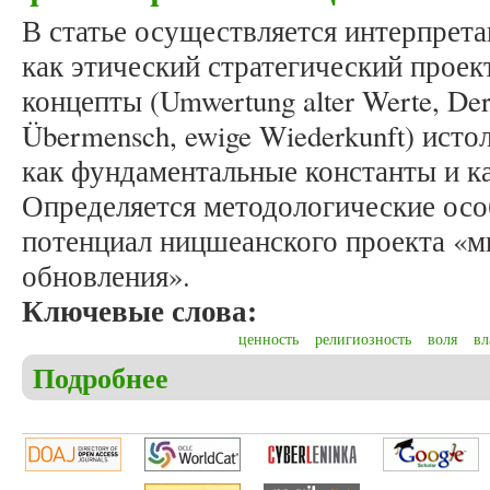
В статье осуществляется интерпре
как этический стратегический прое
концепты (Umwertung alter Werte, Der
Übermensch, ewige Wiederkunft) ист
как фундаментальные константы и ка
Определяется методологические осо
потенциал ницшеанского проекта «м
обновления».
Ключевые слова:
ценность
религиозность
воля
вл
Подробнее
о Мудраков В.В. Ценностно-методологические ас
трансформациях: новые интерпретации философ