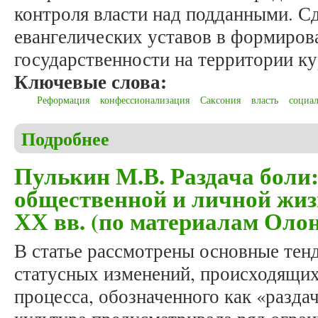
контроля власти над подданными. С
евангелических уставов в формиров
государственности на территории к
Ключевые слова:
Реформация
конфессионализация
Саксония
власть
социа
Подробнее
о Кариков С.А. Саксонские евангелические уста
Пулькин М.В. Раздача боли:
общественной и личной жизн
ХХ вв. (по материалам Оло
В статье рассмотрены основные тен
статусных изменений, происходящих
процесса, обозначенного как «разда