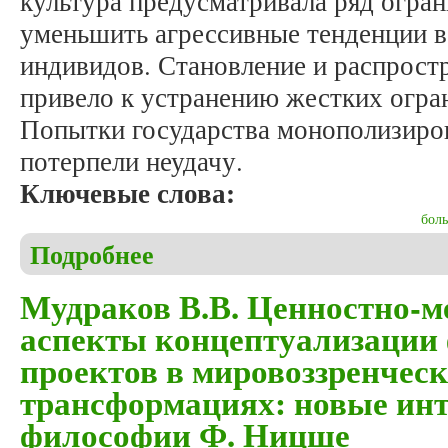
культура предусматривала ряд огра
уменьшить агрессивные тенденции в
индивидов. Становление и распрост
привело к устранению жестких огран
Попытки государства монополизиров
потерпели неудачу.
Ключевые слова:
боль
Подробнее
о Пулькин М.В. Раздача боли: насилие в обществ
Мудраков В.В. Ценностно-м
аспекты концептуализации
проектов в мировоззренчес
трансформациях: новые ин
философии Ф. Ницше