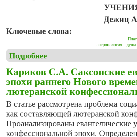
УЧЕНИ
Дежиц А
Ключевые слова:
Плат
антропология
душа
Подробнее
о Дежиц А.Д. К проблеме политических воззрений
Кариков С.А. Саксонские е
эпохи раннего Нового врем
лютеранской конфессионал
В статье рассмотрена проблема соц
как составляющей лютеранской кон
Проанализированы евангелические 
конфессиональной эпохи. Определе