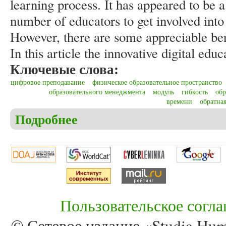
learning process. It has appeared to be a
number of educators to get involved into
However, there are some appreciable bene
In this article the innovative digital edu
Ключевые слова:
цифровое преподавание
физическое образовательное пространство
образовательного менеджмента
модуль
гибкость
обр
времени
обратна
Подробнее
о Kostyuchenkova N.V. Digital teaching as an effect
Пользовательское согл
© Сетевое издание «Studia Huma