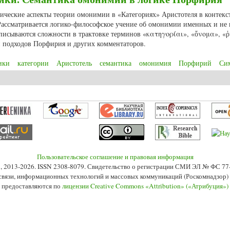
тические аспекты теории омонимии в «Категориях» Аристотеля в контекс
Рассматривается логико-философское учение об омонимии именных и не
Описываются сложности в трактовке терминов «κατηγορίαι», «ὄνομα», «
 подходов Порфирия и других комментаторов.
ики
категории
Аристотель
семантика
омонимия
Порфирий
Си
гики. Семантика омонимии в логике Порфирия
Пользовательское соглашение и правовая информация
s», 2013-2026. ISSN 2308-8079. Свидетельство о регистрации СМИ ЭЛ № ФС 7
 связи, информационных технологий и массовых коммуникаций (Роскомнадзор) 2
 предоставляются по
лицензии Creative Commons «Attribution» («Атрибуция»)