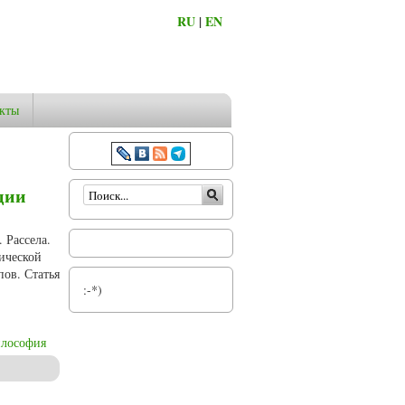
RU
|
EN
кты
Форма поиска
ции
 Рассела.
ической
пов. Статья
:-*)
лософия
типов Рассела