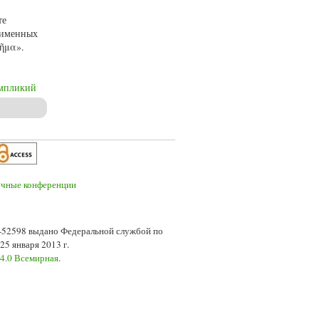
те
 именных
ῥῆμα».
мпликий
7-52598 выдано Федеральной службой по
5 января 2013 г.
 4.0 Всемирная
.