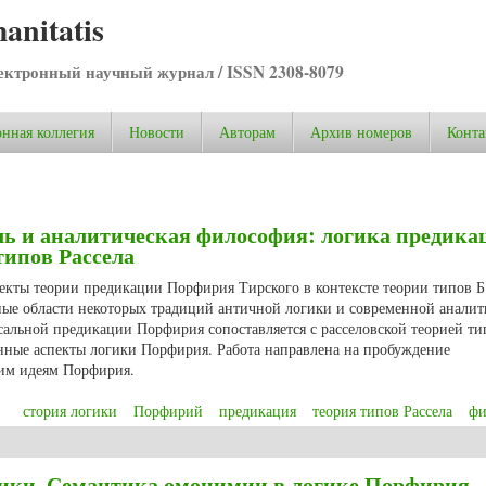
anitatis
ктронный научный журнал / ISSN 2308-8079
нная коллегия
Новости
Авторам
Архив номеров
Конта
ль и аналитическая философия: логика предика
типов Рассела
пекты теории предикации Порфирия Тирского в контексте теории типов Б.
ые области некоторых традиций античной логики и современной аналит
сальной предикации Порфирия сопоставляется с расселовской теорией ти
енные аспекты логики Порфирия. Работа направлена на пробуждение
ким идеям Порфирия.
стория логики
Порфирий
предикация
теория типов Рассела
фи
ь и аналитическая философия: логика предикации Порфирия в свете теории 
огики. Семантика омонимии в логике Порфирия