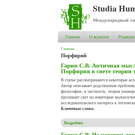
Studia Hum
Международный эле
Главная
О журнале
Редакцио
Вы здесь
Главная
Порфирий
Гарин С.В. Античная мыс
Порфирия в свете теории 
В статье рассматриваются некоторые ас
Автор описывает родственные проблемн
философии, в частности, теория универ
проливает свет на некоторые малоизуч
исследовательского интереса к логичес
Ключевые слова:
Подробнее
о Гарин С.В. Античная мысл
Гарин С.В. Из истории л