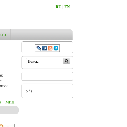
RU
|
EN
кты
Форма поиска
ак
ел
тики
:-*)
я
МИД
нные аспекты