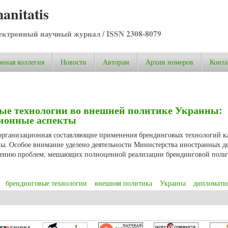
anitatis
ктронный научный журнал / ISSN 2308-8079
нная коллегия
Новости
Авторам
Архив номеров
Конта
ые технологии во внешней политике Украины:
ционные аспекты
 организационная составляющие применения брендинговых технологий к
. Особое внимание уделено деятельности Министерства иностранных д
отрению проблем, мешающих полноценной реализации брендинговой поли
брендинговые технологии
внешняя политика
Украина
дипломати
е технологии во внешней политике Украины: нормативные и организацио