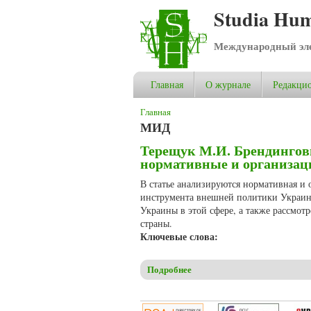
Studia Hum
Международный эле
Главная
О журнале
Редакцио
Вы здесь
Главная
МИД
Терещук М.И. Брендингов
нормативные и организа
В статье анализируются нормативная и
инструмента внешней политики Украины
Украины в этой сфере, а также рассм
страны.
Ключевые слова:
Подробнее
о Терещук М.И. Брендинговы