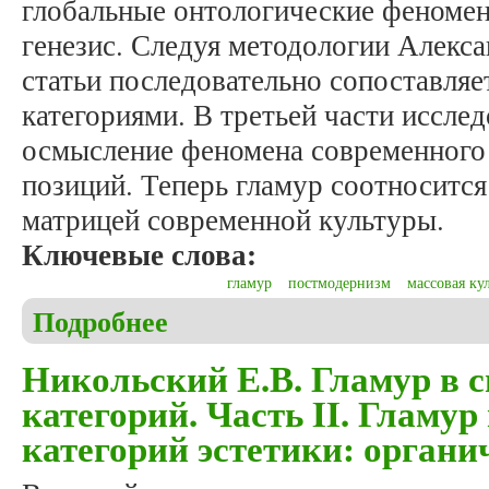
глобальные онтологические феномен
генезис. Следуя методологии Алекса
статьи последовательно сопоставляе
категориями. В третьей части иссле
осмысление феномена современного
позиций. Теперь гламур соотноситс
матрицей современной культуры.
Ключевые слова:
гламур
постмодернизм
массовая ку
Подробнее
о Никольский Е.В. Гламур в системе эстетических
Никольский Е.В. Гламур в с
категорий. Часть II. Гламур
категорий эстетики: органи