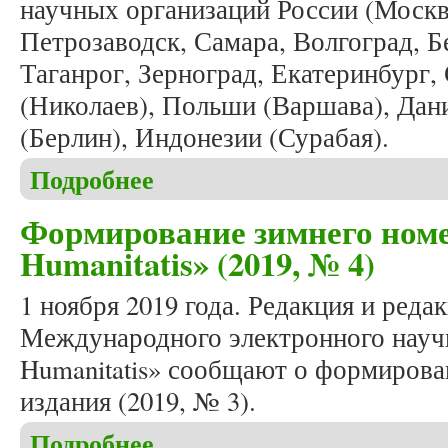
научных организаций России (Москв
Петрозаводск, Самара, Волгоград, Б
Таганрог, Зерноград, Екатеринбург,
(Николаев), Польши (Варшава), Дани
(Берлин), Индонезии (Сурабая).
Подробнее
о Вышел в свет очередной номер журнала «Studia 
Формирование зимнего номе
Humanitatis» (2019, № 4)
1 ноября 2019 года. Редакция и реда
Международного электронного научн
Humanitatis» сообщают о формирова
издания (2019, № 3).
Подробнее
о Формирование зимнего номера журнала «Studia 