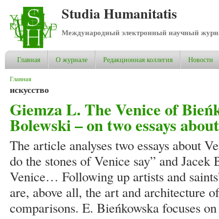
Studia Humanitatis
Международный электронный научный журнал
Главная
О журнале
Редакционная коллегия
Новости
Вы здесь
Главная
искусство
Giemza L. The Venice of Bieńk
Bolewski – on two essays about
The article analyses two essays about 
do the stones of Venice say” and Jacek 
Venice… Following up artists and saints”
are, above all, the art and architecture o
comparisons. E. Bieńkowska focuses on 