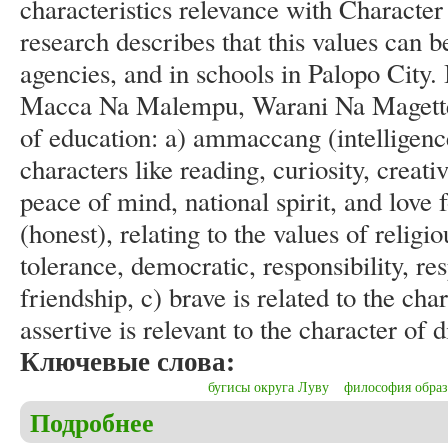
characteristics relevance with Character 
research describes that this values can 
agencies, and in schools in Palopo City. 
Macca Na Malempu, Warani Na Magetteng
of education: a) ammaccang (intelligence)
characters like reading, curiosity, creat
peace of mind, national spirit, and love 
(honest), relating to the values of religi
tolerance, democratic, responsibility, re
friendship, c) brave is related to the ch
assertive is relevant to the character of d
Ключевые слова:
бугисы округа Луву
философия обра
Подробнее
о Murtiningsih S., Nugroho H.W., Yassa S. The mea
Bugis Luwu society toward educational philosophy 