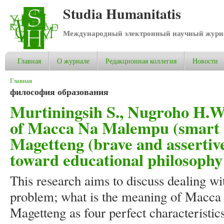
Studia Humanitatis
Международный электронный научный журнал
Главная
О журнале
Редакционная коллегия
Новости
Вы здесь
Главная
философия образования
Murtiningsih S., Nugroho H.W
of Macca Na Malempu (smart 
Magetteng (brave and assertiv
toward educational philosophy
This research aims to discuss dealing wi
problem; what is the meaning of Macc
Magetteng as four perfect characteristics