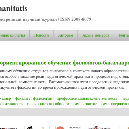
anitatis
ктронный научный журнал / ISSN 2308-8079
нная коллегия
Новости
Авторам
Архив номеров
Конта
-ориентированное обучение филологов-бакалавр
анному обучению студентов-филологов в контексте нового образовательн
тся особое внимание роли педагогической практики в процессе подготов
иональной компетентности. Рассматриваются пути преодоления педагоги
акультета филологии во время прохождения педагогической практики.
калавр
факультет филологии
профессиональная компетентность
пед
креативность
творческие способности
саморазвитие
самосовершенс
ориентированное обучение филологов-бакалавров