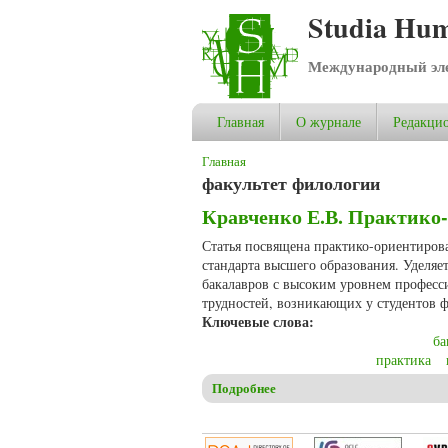
Studia Hum
Международный эле
Главная
О журнале
Редакцио
Вы здесь
Главная
факультет филологии
Кравченко Е.В. Практико
Статья посвящена практико-ориентиров
стандарта высшего образования. Уделяе
бакалавров с высоким уровнем професс
трудностей, возникающих у студентов ф
Ключевые слова:
ба
практика
Подробнее
о Кравченко Е.В. Практико-