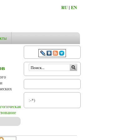
RU
|
EN
кты
Форма поиска
ов
ого
ки
ческих
:-*)
агогическая
твование