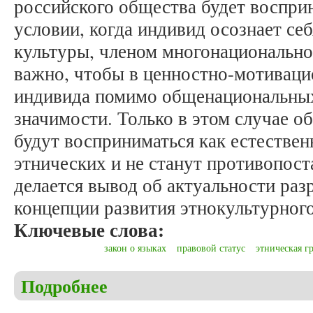
российского общества будет воспри
условии, когда индивид осознает се
культуры, членом многонационально
важно, чтобы в ценностно-мотиваци
индивида помимо общенациональных
значимости. Только в этом случае 
будут восприниматься как естестве
этнических и не станут противопост
делается вывод об актуальности ра
концепции развития этнокультурного
Ключевые слова:
закон о языках
правовой статус
этническая г
Подробнее
о Искужина Н.Г., Салихова Э.А. Нормативно-пра