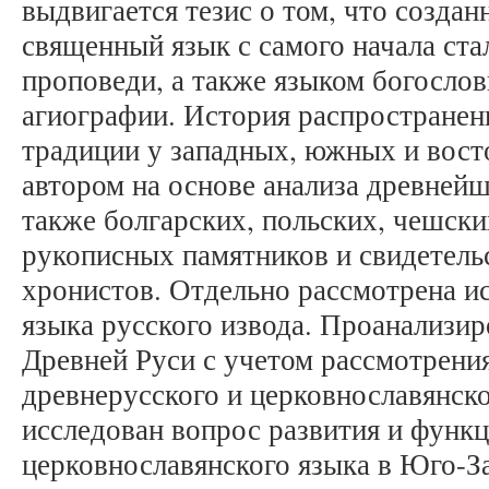
выдвигается тезис о том, что созда
священный язык с самого начала ста
проповеди, а также языком богосло
агиографии. История распространен
традиции у западных, южных и вост
автором на основе анализа древнейш
также болгарских, польских, чешски
рукописных памятников и свидетель
хронистов. Отдельно рассмотрена и
языка русского извода. Проанализир
Древней Руси с учетом рассмотрен
древнерусского и церковнославянск
исследован вопрос развития и функ
церковнославянского языка в Юго-З