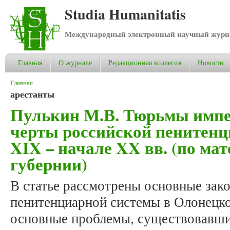
Studia Humanitatis
Международный электронный научный журнал
Главная
О журнале
Редакционная коллегия
Новости
Вы здесь
Главная
арестанты
Пулькин М.В. Тюрьмы импе
черты российской пенитенц
XIX – начале XX вв. (по м
губернии)
В статье рассмотрены основные за
пенитенциарной системы в Олонецк
основные проблемы, существовавши