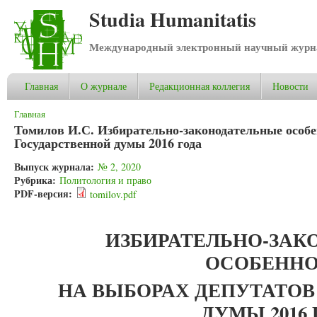
Studia Humanitatis
Международный электронный научный журнал
Главная
О журнале
Редакционная коллегия
Новости
Вы здесь
Главная
Томилов И.С. Избирательно-законодательные особе
Государственной думы 2016 года
Выпуск журнала:
№ 2, 2020
Рубрика:
Политология и право
PDF-версия:
tomilov.pdf
ИЗБИРАТЕЛЬНО-ЗАК
ОСОБЕНН
НА ВЫБОРАХ ДЕПУТАТОВ
ДУМЫ 2016