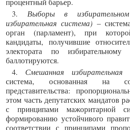
процентный барьер.
Выборы в избирательном
3.
избирательная система)
– система
орган (парламент), при котор
кандидаты, получившие относите
электората по избирательному
баллотируются.
Смешанная избирательная 
4.
система, основанная на с
представительства: пропорциона
этом часть депутатских мандатов ра
с принципами мажоритарной си
формированию устойчивого правите
соответствии с принципами проп