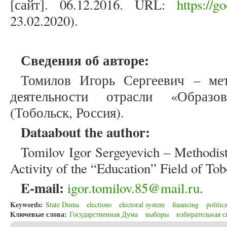
[сайт]. 06.12.2016. URL:
https://g
23.02.2020).
Сведения об авторе:
Томилов Игорь Сергеевич – мет
деятельности отрасли «Образо
(Тобольск, Россия).
Data
about the author:
Tomilov Igor Sergeyevich – Methodist
Activity of the “Education” Field of Tob
E-mail:
igor.tomilov.85@mail.ru
.
Keywords:
State Duma
elections
electoral system
financing
politic
Ключевые слова:
Государственная Дума
выборы
избирательная с