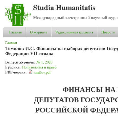
Studia Humanitatis
Международный электронный научный журнал
Главная
О журнале
Редакционная коллегия
Новости
Вы здесь
Главная
Томилов И.С. Финансы на выборах депутатов Госу
Федерации VII созыва
Выпуск журнала:
№ 1, 2020
Рубрика:
Политология и право
PDF-версия:
tomilov.pdf
ФИНАНСЫ НА
ДЕПУТАТОВ ГОСУДА
РОССИЙСКОЙ ФЕДЕР