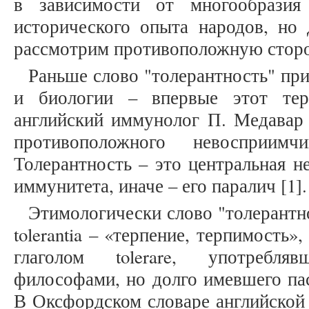
в зависимости от многообразия
исторического опыта народов, но 
рассмотрим противоположную сторо
Раньше слово "толерантность" пр
и биологии – впервые этот тер
английский иммунолог П. Медавар 
противоположного невосприимч
Толерантность – это центральная н
иммунитета, иначе – его паралич [1]
Этимологически слово "толерантн
tolerantia – «терпение, терпимость
глаголом tolerare, употребл
философами, но долго имевшего па
В Оксфордском словаре английской 