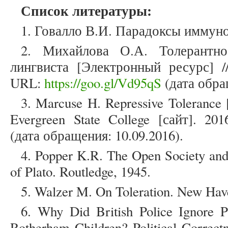
Список литературы:
1. Говалло В.И. Парадоксы иммунол
2. Михайлова О.А. Толерантно
лингвиста [Электронный ресурс] /
URL:
https://goo.gl/Vd95qS
(дата обра
3. Marcuse H. Repressive Tolerance
Evergreen State College [сайт]. 2
(дата обращения: 10.09.2016).
4. Popper K.R. The Open Society and 
of Plato. Routledge, 1945.
5. Walzer M. On Toleration. New Have
6. Why Did British Police Ignore P
Rotherham Children? Political Correc