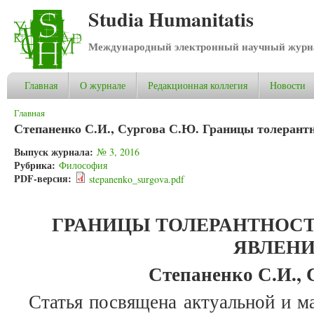
Studia Humanitatis
Международный электронный научный журнал
Главная
О журнале
Редакционная коллегия
Новости
Вы здесь
Главная
Степаненко С.И., Сургова С.Ю. Границы толерантн
Выпуск журнала:
№ 3, 2016
Рубрика:
Философия
PDF-версия:
stepanenko_surgova.pdf
ГРАНИЦЫ ТОЛЕРАНТНОСТ
ЯВЛЕН
Степаненко С.И., 
Статья посвящена актуальной и м