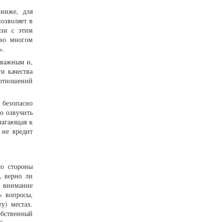
 ниже, для
озволяет в
язи с этим
 во многом
».
 важным и,
и качества
отношений
безопасно
о озвучить
лагающая к
 не вредит
со стороны
, верно ли
ь внимание
» вопросы,
у) местах.
обственный