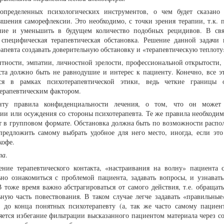
определенных психологических инструментов, о чем будет сказано
шения саморефлексии. Это необходимо, с точки зрения терапии, т.к. п
ение и уменьшить в будущем количество подобных рецидивов. В св
 специфическая терапевтическая обстановка. Решение данной задачи
рапевта создавать доверительную обстановку и «терапевтическую теплоту
тности, эмпатии, личностной зрелости, профессиональной открытости,
та должно быть не равнодушие и интерес к пациенту. Конечно, все эт
ся в рамках психотерапевтической этики, ведь четкие границы 
терапевтическим фактором.
нту правила конфиденциальности лечения, о том, что он может 
ции или осуждения со стороны психотерапевта. Те же правила необходим
ит в групповом формате. Обстановка должна быть по возможности распо
редложить самому выбрать удобное для него место, иногда, если это
кофе.
та
.
ление терапевтического контакта, «настраивания на волну» пациента 
ьно ознакомиться с проблемой пациента, задавать вопросы, и узнавать
В тоже время важно абстрагироваться от самого действия, т.е. обращат
ьную часть повествования. В таком случае легче задавать «правильные
 до конца понятных психотерапевту (а, так же часто самому пациент
ляется избегание фильтрации высказанного пациентом материала через с