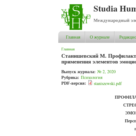
Studia Hum
Международный эле
Главная
О журнале
Редакцио
Вы здесь
Главная
Станишевский М. Профилакти
применения элементов эмоцио
Выпуск журнала:
№ 2, 2020
Рубрика:
Психология
PDF-версия:
staniszewski.pdf
ПРОФИЛА
СТРЕ
ЭМО
Персп