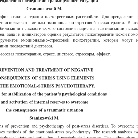
реодолению последствий травмирующей ситуации
Станишевский М.
офилактики и терапии постстрессовых расстройств. Для преодоления 
ает использовать методы эмоционально-стрессовой психотерапии. В ис
абилизации психологического состояния пациента и активизации психо
ей, задач и индикаторов оценки результатов психотерапевтической помо
ументов эмоционально-стрессовой психотерапии, которые могут э
апии последствий дистресса.
ссовая психотерапия, стресс, дистресс, стрессоры, аффект.
REVENTION AND TREATMENT OF NEGATIVE
ONSEQUENCES
OF STRESS USING ELEMENTS
 THE EMOTIONAL-STRESS PSYCHOTHERAPY.
 for stabilization of the patient’s psychological conditions
and activation
of internal reserves to overcome
the consequences
of a traumatic situation
Staniszewski M.
ms of prevention and psychotherapy of post-stress disorders. To overcome t
ses methods of the emotional-stress psychotherapy. The research analyses t
ychological state and activation of psychological reserves. The author gives