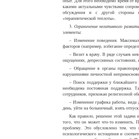
опыт. Для этого необходимо время от вр
какими актуальными чувствами сопрово
обсуждения и с другой стороны п
«терапевтической теплоты».
3.
Ограничение негативного развити
элементы:
– Изменение поведения. Максимал
факторов (например, избегание опреде
– Визит к врачу. В ряде случаев не
ощущениях, депрессивных состояниях, н
– Обращение в органы правопоряд
нарушениями личностной неприкоснов
– Поиск поддержки у ближайшего о
необходима постоянная поддержка. Т
сотрудников, прихожан религиозной об
– Изменение графика работы, вида 
день, уйти на больничный, взять отпуск
Как правило, решение этой задачи 
того, что он может что-то изменить. 
проблему. Это обусловлено тем, что 
психологического истощения и соответ