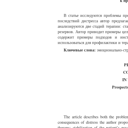
к п
В статье исследуются проблемы пр
последствий дистресса автор предлаг
анализируются две стадий терапии: ст
резервов. Автор приводит примеры цел
содержит примеры подходов и инстр
использоваться для профилактики и тер
Ключевые слова:
эмоционально-стре
P
C
IN
Prospects
The article describes both the proble
consequences of distress the author propo
therapy: stabilization of the patient’s ps