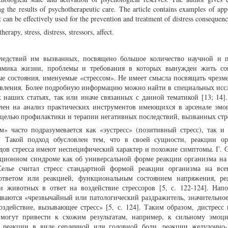
ing the results of psychotherapeutic care. The article contains examples of ap
 can be effectively used for the prevention and treatment of distress consequenc
rapy, stress, distress, stressors, affect.
следствий им вызванных, посвящено большое количество научной и 
инамика жизни, проблемы и требования в которых вынужден жить с
ые состояния, именуемые «стрессом». Не имеет смысла посвящать чрезм
 явления. Более подробную информацию можно найти в специальных исс
х наших статьях, так или иначе связанных с данной тематикой [13; 14]
лен на анализ практических инструментов имеющихся в арсенале эмо
 целью профилактики и терапии негативных последствий, вызванных стр
» часто подразумевается как «эустресс» (позитивный стресс), так и 
). Такой подход обусловлен тем, что в своей сущности, реакции о
дов стресса имеют неспецифический характер и похожие симптомы. Г. С
тационном синдроме как об универсальной форме реакции организма на
Селье считал стресс стандартной формой реакции организма на вс
 ответом или реакцией, функциональным состоянием напряжения, ре
 животных в ответ на воздействие стрессоров [5, с. 122-124]. Нап
ываются «чрезвычайный или патологический раздражитель, значительное
здействие, вызывающее стресс» [5, с. 124]. Таким образом, дистресс и
могут привести к схожим результатам, например, к сильному эмоц
 реакции в виде сердечной или головной боли, реакции желудочно