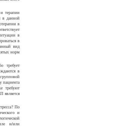
 и терапии
й в данной
отерапии в
тветствует
ситуации в
роваться в
данный вид
нятых норм
о требует
уждаются в
игрупповой
у пациента
же требуют
П является
тресса? По
ического и
логической
иле и/или