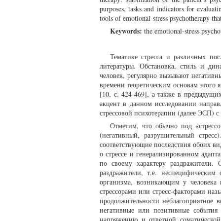
purposes, tasks and indicators for evaluat
tools of emotional-stress psychotherapy that
Keywords:
the emotional-stress psychothe
Тематике стресса и различных по
литературы. Обстановка, стиль и д
человек, регулярно вызывают негативн
времени теоретическим основам этого
[10, с. 424-469], а также в предыдущи
акцент в данном исследовании направ
стрессовой психотерапии (далее ЭСП) с
Отметим, что обычно под «стрессом
(негативный, разрушительный стресс
соответствующие последствия обоих ви
о стрессе и генерализированном адап
по своему характеру раздражители. 
раздражители, т.е. неспецифическим
организма, возникающим у человека и
стрессорами или стресс-факторами наз
продолжительности неблагоприятное во
негативные или позитивные события 
напряжению и ответной соматической