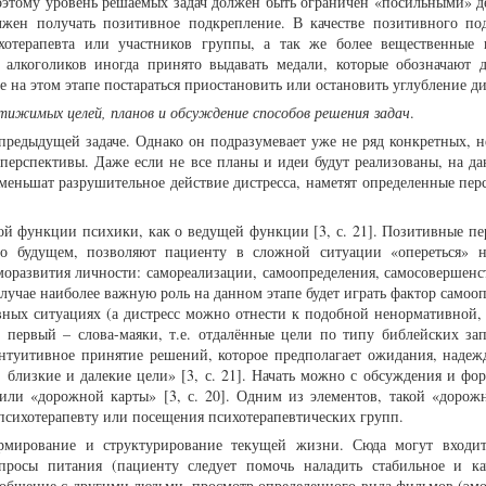
оэтому уровень решаемых задач должен быть ограничен «посильными» д
жен получать позитивное подкрепление. В качестве позитивного по
хотерапевта или участников группы, а так же более вещественные
 алкоголиков иногда принято выдавать медали, которые обозначают 
е на этом этапе постараться приостановить или остановить углубление ди
тижимых целей, планов и обсуждение способов решения задач
.
предыдущей задаче. Однако он подразумевает уже не ряд конкретных, 
ерспективы. Даже если не все планы и идеи будут реализованы, на да
еньшат разрушительное действие дистресса, наметят определенные пер
ой функции психики, как о ведущей функции [3, с. 21]. Позитивные пе
 о будущем, позволяют пациенту в сложной ситуации «опереться» 
аморазвития личности: самореализации, самоопределения, самосовершенс
случае наиболее важную роль на данном этапе будет играть фактор самоо
вных ситуациях (а дистресс можно отнести к подобной ненормативной,
: первый – слова-маяки, т.е. отдалённые цели по типу библейских зап
интуитивное принятие решений, которое предполагает ожидания, надеж
, близкие и далекие цели» [3, с. 21]. Начать можно с обсуждения и фо
 или «дорожной карты» [3, с. 20]. Одним из элементов, такой «дорож
психотерапевту или посещения психотерапевтических групп.
мирование и структурирование текущей жизни. Сюда могут входит
опросы питания (пациенту следует помочь наладить стабильное и ка
, общение с другими людьми, просмотр определенного вида фильмов (эм