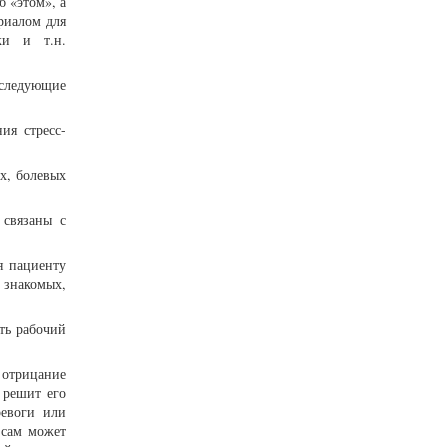
б «этом», а
риалом для
ки и т.н.
 следующие
ия стресс-
ах, болевых
 связаны с
я пациенту
 знакомых,
ть рабочий
 отрицание
 решит его
ревоги или
 сам может