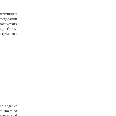
негативных
следовании
логических
щи. Статья
ффективно
he negative
wo stages of
 examples of