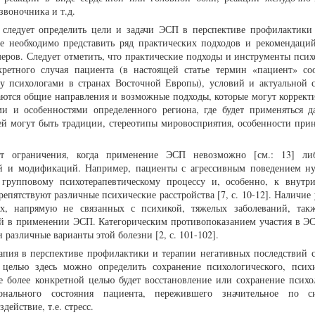
звоночника и т.д.
 следует определить цели и задачи ЭСП в перспективе профилактики
же необходимо представить ряд практических подходов и рекомендаци
еров. Следует отметить, что практические подходы и инструменты псих
кретного случая пациента (в настоящей статье термин «пациент» соо
у психологами в странах Восточной Европы), условий и актуальной 
ваются общие направления и возможные подходы, которые могут корректи
ми и особенностями определенного региона, где будет применяться 
ей могут быть традиции, стереотипы мировосприятия, особенности при
ют ограничения, когда применение ЭСП невозможно [см.: 13] либ
й и модификаций. Например, пациенты с агрессивным поведением н
групповому психотерапевтическому процессу и, особенно, к внутр
пятствуют различные психические расстройства [7, с. 10-12]. Наличие 
х, напрямую не связанных с психикой, тяжелых заболеваний, так
й в применении ЭСП. Категорическим противопоказанием участия в ЭС
 различные варианты этой болезни [2, с. 101-102].
апия в перспективе профилактики и терапии негативных последствий с
елью здесь можно определить сохранение психологического, псих
ае более конкретной целью будет восстановление или сохранение психо
онального состояния пациента, пережившего значительное по с
ействие, т.е. стресс.