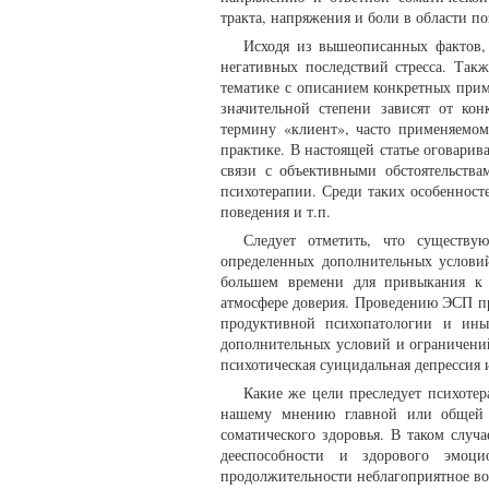
тракта, напряжения и боли в области по
Исходя из вышеописанных фактов,
негативных последствий стресса. Так
тематике с описанием конкретных прим
значительной степени зависят от кон
термину «клиент», часто применяемом
практике. В настоящей статье оговари
связи с объективными обстоятельства
психотерапии. Среди таких особенност
поведения и т.п.
Следует отметить, что существу
определенных дополнительных услови
большем времени для привыкания к 
атмосфере доверия. Проведению ЭСП пре
продуктивной психопатологии и ины
дополнительных условий и ограничени
психотическая суицидальная депрессия и
Какие же цели преследует психотер
нашему мнению главной или общей ц
соматического здоровья. В таком случ
дееспособности и здорового эмоци
продолжительности неблагоприятное возд