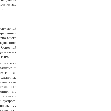
proaches and
es.
популярной
овременный
ерно много
ледованиях
. Основной
ционально-
ессом.
«дистресс»
рганизма и
елье писал
 различные
евозможные
активности
омним, что
 по силе и
 эустресс,
иональному
-кишечного