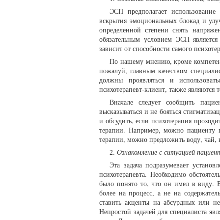
ЭСП предполагает использование 
вскрытия эмоциональных блокад и улуч
определенной степени снять напряж
обязательным условием ЭСП является
зависит от способности самого психоте
По нашему мнению, кроме компетен
пожалуй, главным качеством специалис
должны проявляться и использовать
психотерапевт-клиент, также являются 
Вначале следует сообщить пацие
высказываться и не бояться стигматиза
и обсудить, если психотерапия проход
терапии. Например, можно пациенту п
терапии, можно предложить воду, чай, 
2.
Ознакомление с ситуацией пациен
Эта задача подразумевает установ
психотерапевта. Необходимо обстоятел
было понято то, что он имел в виду. 
более на процесс, а не на содержател
ставить акценты на абсурдных или не
Непростой задачей для специалиста яв