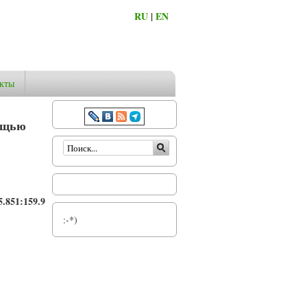
RU
|
EN
кты
мощью
Форма поиска
.851:159.9
:-*)