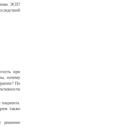
ктиве ЭСП?
оследствий
игнуть при
ны, почему
ерапии? По
ективности
 пациента.
орим также
ет решение