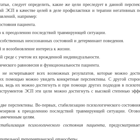
татьи, следует определить, какие же цели преследует в данной перспе
ий ЭСП в качестве целей в деле профилактики и терапии негативных п
авлений, например:
остояния пациента.
в к преодолению последствий травмирующей ситуации.
собственных неосознанных состояний и детерминант поведения.
 и возобновление интереса к жизни.
ой среде с учетом их врожденной индивидуальности.
ического равновесия и функциональности пациента.
 не исчерпывают всех возможных результатов, которые можно дост
 их помощью можно увидеть конкретные перспективы. С другой сторо
ла, ведь их можно достигнуть и при помощи других подходов в психот
трументов ЭСП эти цели можно достигнуть с высокой степенью эфф
две перспективы. Во-первых, стабилизацию психологического состояния
резервов к преодолению последствий травмирующей ситуации. Огов
 намеченным целям.
стабилизация психологического состояния пациента
, предусматрива
верительной терапевтической атмосферы
.