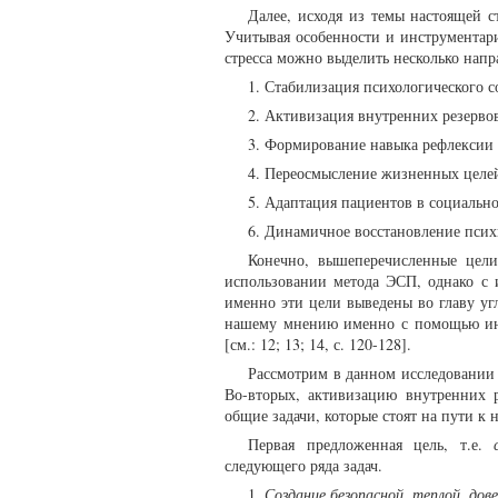
Далее, исходя из темы настоящей с
Учитывая особенности и инструментар
стресса можно выделить несколько напр
1. Стабилизация психологического с
2. Активизация внутренних резерво
3. Формирование навыка рефлексии 
4. Переосмысление жизненных целей
5. Адаптация пациентов в социальн
6. Динамичное восстановление псих
Конечно, вышеперечисленные цели
использовании метода ЭСП, однако с
именно эти цели выведены во главу уг
нашему мнению именно с помощью инс
[см.: 12; 13; 14, с. 120-128].
Рассмотрим в данном исследовании 
Во-вторых, активизацию внутренних 
общие задачи, которые стоят на пути к
Первая предложенная цель, т.е.
следующего ряда задач.
1.
Создание безопасной, теплой, до