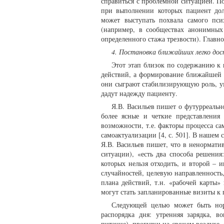
справиться с проблемной ситуацией. П
при выполнении которых пациент дол
может выступать похвала самого пси
(например, в сообществах анонимных
определенного стажа трезвости). Главно
4. Постановка ближайших легко дос
Этот этап близок по содержанию к 
действий, а формирование ближайшей п
они сыграют стабилизирующую роль, ум
дадут надежду пациенту.
Я.В. Васильев пишет о футурреальн
более ясные и четкие представления
возможности, т.е. факторы процесса с
самоактуализации [4, с. 501]. В нашем 
Я.В. Васильев пишет, что в ненормати
ситуации), «есть два способа решения
которых нельзя отходить, и второй – 
случайностей, целевую направленность
плана действий, т.н. «рабочей карты»
могут стать запланированные визиты к 
Следующей целью может быть нор
распорядка дня: утренняя зарядка, в
питание), прогулки на свежем воздухе