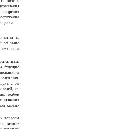
ействиями,
дкрепления
 поощрения
достижение
стресса.
неотложных
нном этапе
спективы и
рспективы,
на будущие
твования и
пределения.
 кризисной
оведей, от
ды, подбор
рмирования
ной карты»
ь вопросы
чественное
оционально