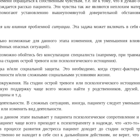
емени обращаться к собственным чувствам, т.е. не к тому, что я думаю о
ждается рассказ пациента. Эти чувства так же являются неплохим мате
омогают установлению вышеупомянутой доверительной обстанов
я или влияния проблемной ситуации
. Эта задача может включать в себя
ьно возможные для данного этапа изменения, для уменьшения влиян
лённых опасных ситуаций).
возможно обойтись без консультации специалиста (например, при травм
а стадиях острой тревоги или психологического истощения).
ка и/или социальной защиты. Это необходимо, когда стресс-факторы
енности и/или сложными социальными условиями жизни.
кружения. На стадии острой тревоги или психологического истощени
акую поддержку чаще всего можно найти у родственников, друзей,
щины и т.д.
деятельности. В сложных ситуациях, иногда, пациенту следует уменьши
 или изменить вид деятельности.
на данном этапе вызывает у пациента психологическое сопротивление и
Пациент чаще всего приходит к психотерапевту в надежде, что «кто-то»
в процессе развития дистресса пациент доходит до стадии острой т
ственно не находит в себе сил к дальнейшим действиям, не верит, что