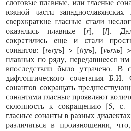
слоговые плавные, или гласные сон
южной части западнославянских 
сверхкраткие гласные стали несло
r
l
оказались плавные [
], [
]. Да
сократились еще и стали прост
tъrgъ
trgъ
vьrхь
сонантов: [
] > [
], [
] >
плавных по ряду, передавшееся им о
впоследствии было утрачено. В 
дифтонгического сочетания Б.И.
сонантов сокращать предшествующи
сонантами гласные проявляют колич
склонность к сокращению [5, с. 1
гласные сонанты в разных диалектах
различаться в произношении, что