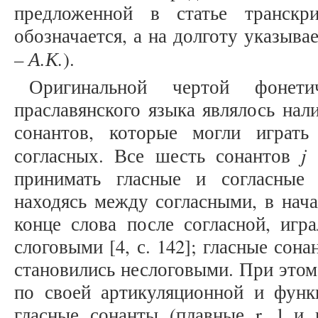
предложенной в статье транскр
обозначается, а на долготу указыва
– А.К.
).
Оригинальной чертой фонети
праславянского языка являлось нал
сонантов, которые могли играт
j
согласных. Все шесть сонантов
принимать гласные и согласные
находясь между согласными, в нача
конце слова после согласной, игра
слоговыми [4, с. 142]; гласные со
становились неслоговыми. При это
по своей артикуляционной и функц
гласные сонанты (плавные r, l и