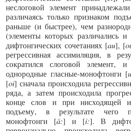
неслоговой элемент принадлежал
различаясь только признаком подъ
раньше (и быстрее), чем разнород
(элементы которых различались и 
au
o
дифтонгических сочетаниях [
], [
регрессивная ассимиляция, в рез
сократился слоговой элемент, и 
u
однородные гласные-монофтонги [
oi
[
] сначала происходила регрессив
ряда, а затем происходила прогре
конце слов и при нисходящей и
подъему, в результате чего по
ä:
i:
монофтонги [
] и [
]. В дифт
первоначально происходила рег