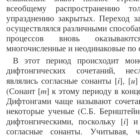
всеобщему распространению то
упразднению закрытых. Переход з
осуществлялся различными способам
процессов вновь оказывают
многочисленные и неодинаковые по 
В этот период происходит мон
дифтонгических сочетаний, не
i
u
являлись согласные сонанты [
], [
]
m
(Сонант [
] к этому периоду в конц
Дифтонгами чаще называют сочетан
некоторые ученые (С.Б. Бернштейн
i
дифтонгическими, поскольку [
] и
согласные сонанты. Учитывая, 