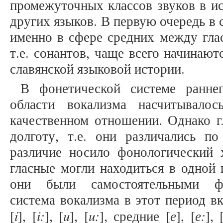
промежуточных классов звуков в ис
других языков. В первую очередь в с
именно в сфере средних между гла
т.е. сонантов, чаще всего начинаю
славянской языковой истории.
В фонетической системе раннег
области вокализма насчитывало
качественном отношении. Однако г
долготу, т.е. они различались по
различие носило фонологический х
гласные могли находиться в одной 
они были самостоятельными фо
система вокализма в этот период в
i
i:
u
u:
е
е:
[
], [
], [
], [
], средние [
], [
], 