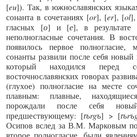
eu
[
]). Так, в южнославянских языка
or
er
ol
сонанта в сочетаниях [
], [
], [
],
о
е
гласных [
] и [
], в результате
неполногласные сочетания. В вост
появилось первое полногласие, 
сонанты развили после себя новый 
который находился перед с
восточнославянских говорах развив
(глухое) полногласие на месте со
плавным: плавные, находящиес
порождали после себя новый
tъrgъ
tъrъ
предшествующему: [
] > [
Осипов вслед за В.М. Марковым под
второе полногласие, были явления