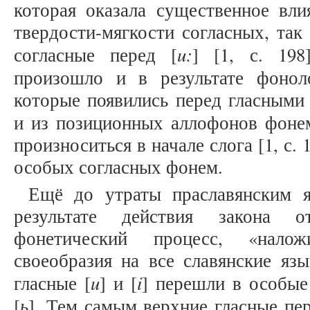
которая оказала существенное вли
твердости-мягкости согласных, так
u:
согласные перед [
] [1, с. 198
произошло и в результате фонол
которые появились перед гласными
и из позиционных аллофонов фоне
произноситься в начале слога [1, с. 
особых согласных фонем.
Ещё до утраты праславянским я
результате действия закона о
фонетический процесс, «нало
своеобразия на все славянские язык
u
i
гласные [
] и [
] перешли в особые
ь
[
]. Тем самым верхние гласные пе