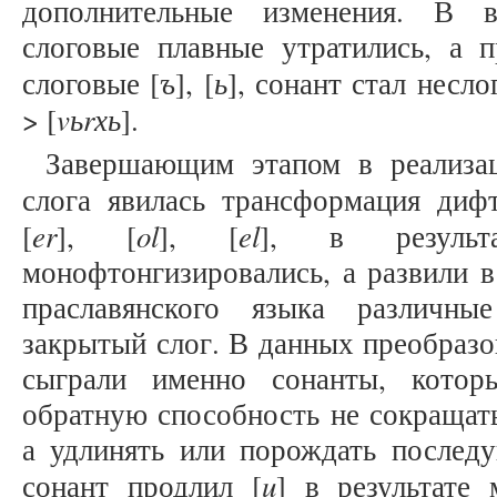
дополнительные изменения. В в
слоговые плавные утратились, а п
ъ
ь
слоговые [
], [
], сонант стал несло
vьrхь
> [
].
Завершающим этапом в реализа
слога явилась трансформация дифт
er
ol
el
[
], [
], [
], в резуль
монофтонгизировались, а развили в
праславянского языка различны
закрытый слог. В данных преобраз
сыграли именно сонанты, котор
обратную способность не сокращат
а удлинять или порождать последу
u
сонант продлил [
] в результате 