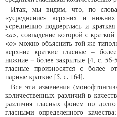
Итак, мы видим, что, по слова
«усреднение» верхних и нижних
усреднению подверглась и краткая
а
<
>, совпадение которой с краткой
о
<
> можно объяснить той же типол
верхние краткие гласные – боле
нижние – более закрытые [4, с. 56-
гласные произносятся с более о
парные краткие [5, с. 164].
Все эти изменения (монофтонгиз
количественных различий в качеств
различия гласных фонем по долгот
гласными определенного качества