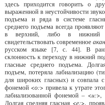
здесь приходится говорить о дру
выраженной в неустойчивости звуко
подъема и ряда в системе гласн
среднего подъема всегда проявляют
в верхний, либо в нижний
акан
свидетельствовать современное
русском языке [7, с. 44]. В ра
склонность к переходу в нижний по
гласные среднего подъема. Долга
подъем, потеряла лабиализацию (т
для широких гласных) и совпала с
о:
фонемой <
> привела к утрате это
u:
лабиализованной фонемой – <
>,
е:
Долгая средняя гласная <
>, проя