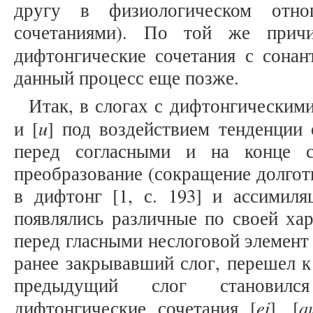
другу в физиологическом отно
сочетаниями). По той же причи
дифтонгические сочетания с сонан
данный процесс еще позже.
Итак, в слогах с дифтонгическими
u
и [
] под воздействием тенденции
перед согласными и на конце с
преобразование (сокращение долгот
в дифтонг [1, с. 193] и ассимиляц
появлялись различные по своей ха
перед гласными неслоговой элемент
ранее закрывавший слог, перешел к
предыдущий слог становилс
ei
a
дифтонгические сочетания [
], [