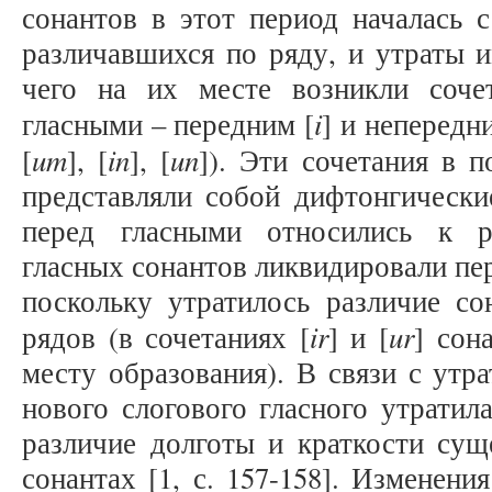
сонантов в этот период началась с
различавшихся по ряду, и утраты и
чего на их месте возникли соч
i
гласными – передним [
] и непередн
um
in
un
[
], [
], [
]). Эти сочетания в 
представляли собой дифтонгически
перед гласными относились к р
гласных сонантов ликвидировали пе
поскольку утратилось различие со
ir
ur
рядов (в сочетаниях [
] и [
] сон
месту образования). В связи с утр
нового слогового гласного утратила
различие долготы и краткости сущ
сонантах [1, с. 157-158]. Изменени