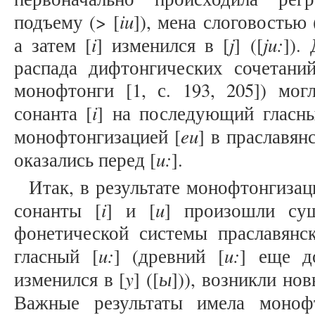
iu
подъему (> [
]), мена слоговостью
i
j
ju:
а затем [
] изменился в [
] ([
]).
распада дифтонгических сочетаний
монофтонги [1, с. 193, 205]) мог
i
сонанта [
] на последующий гласны
eu
монофтонгизацией [
] в праславян
u:
оказались перед [
].
Итак, в результате монофтонгиза
i
u
сонанты [
] и [
] произошли сущ
фонетической системы праславянск
u:
u:
гласный [
] (древний [
] еще д
y
ы
изменился в [
] ([
])), возникли но
Важные результаты имела монофт