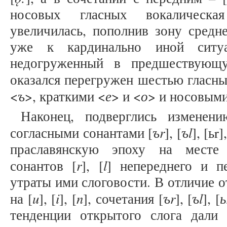
носовых гласных вокалическая
увеличилась, пополнив зону средн
уже к кардинально иной ситуа
недогруженный в предшествующ
оказался перегружен шестью гласн
ъ
е
о
<
>, краткими <
> и <
> и носовыми
Наконец, подверглись изменен
ъr
ъl
согласными сонантами [
], [
], [ьr],
праславянскую эпоху на месте 
r
l
сонантов [
], [
] непереднего и п
утраты ими слоговости. В отличие 
u
i
n
ъr
ъl
ь
на [
], [
], [
], сочетания [
], [
], [
тенденции открытого слога дали