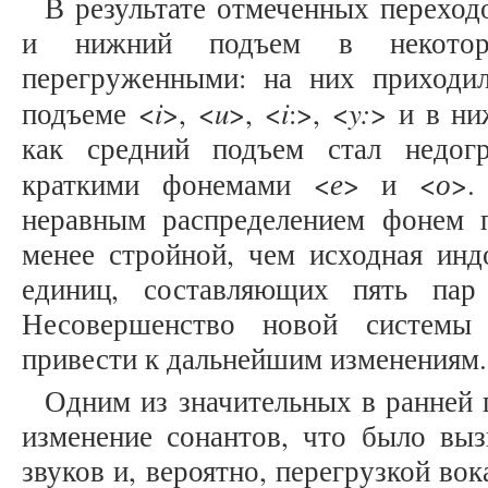
В результате отмеченных переход
и нижний подъем в некоторы
перегруженными: на них приходи
i
u
i
y:
подъеме <
>, <
>, <
:>, <
> и в н
как средний подъем стал недог
е
о
краткими фонемами <
> и <
>.
неравным распределением фонем 
менее стройной, чем исходная инд
единиц, составляющих пять пар
Несовершенство новой системы
привести к дальнейшим изменениям.
Одним из значительных в ранней 
изменение сонантов, что было выз
звуков и, вероятно, перегрузкой во