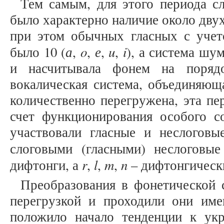
Тем самым, для этого периода с
было характерно наличие около двух
при этом обычных гласных с учет
а
o
е
u
i
было 10 (
,
,
,
,
), а система шу
и насчитывала фонем на порядо
вокалическая система, объединяющ
количественно перегружена, эта пе
счет функционирования особого с
участвовали гласные и неслоговы
слоговыми (гласными) неслоговы
r
l
m
n
дифтонги, а
,
,
,
– дифтонгически
Преобразования в фонетической 
перегрузкой и проходили они име
положило начало тенденции к ук