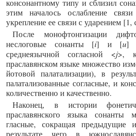
консонантному типу и сблизил сона
этим началось ослабление связ
укрепление ее связи с ударением [1, с
После монофтонгизации дифт
i
u
неслоговые сонанты [
] и [
] 
j
среднеязычной согласной <
>, 
праславянском языке множество изм
йотовой палатализации), в резуль
палатализованные согласные, и кон
количественно и качественно.
Наконец, в истории фонетич
праславянского языка сонанты 
гласные, сокращая предыдущие 
результате чего в южнославя