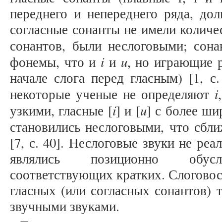
переднего и непереднего ряда, дол
согласные сонанты не имели количес
сонантов, были неслоговыми; сон
i
u
фонемы, что и
и
, но играющие 
начале слога перед гласным) [1, с
i
некоторые ученые не определяют
i
u
узкими, гласные [
] и [
] с более ш
становились неслоговыми, что сбл
[7, с. 40]. Неслоговые звуки не ре
являлись позиционно обусл
соответствующих кратких. Слоговос
гласных (или согласных сонантов) т
звучными звуками.