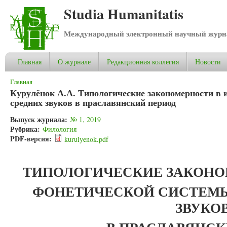
Studia Humanitatis
Международный электронный научный журнал
Главная
О журнале
Редакционная коллегия
Новости
Вы здесь
Главная
Курулёнок А.А. Типологические закономерности в и
средних звуков в праславянский период
Выпуск журнала:
№ 1, 2019
Рубрика:
Филология
PDF-версия:
kurulyenok.pdf
ТИПОЛОГИЧЕСКИЕ ЗАКОНО
ФОНЕТИЧЕСКОЙ СИСТЕМЫ:
ЗВУКО