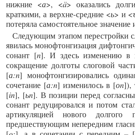
а
ä
нижние <
>, <
> оказались долг
ь
краткими, а верхне-средние <
> и <
потеряла самостоятельное значение 
Следующим этапом перестройки сл
явилась монофтонгизация дифтонгич
n
сонант [
]. И здесь изменению в
сокращение долготы слоговой части
а:n
[
] монофтонгизировались одина
а:n
оn
сочетание [
] изменилось в [
]),
in
ьn
[
], [
]. В позиции перед согласн
сонант редуцировался и потом ста
артикуляцией нового долгого 
предшествующим непередним гласны
ǫ:
[
], а в сочетании с передним – [