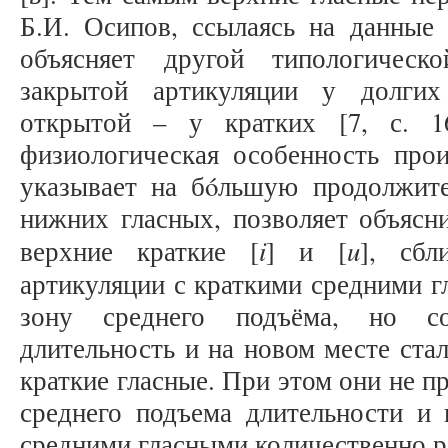
Б.И. Осипов, ссылаясь на данные 
объясняет другой типологическ
закрытой артикуляции у долгих
открытой – у кратких [7, с. 16
физиологическая особенность прои
указывает на бóльшую продолжите
нижних гласных, позволяет объясни
i
u
верхние краткие [
] и [
], сбл
артикуляции с краткими средними г
зону среднего подъёма, но с
длительность и на новом месте ста
краткие гласные. При этом они не 
среднего подъема длительности и
средними гласными количественно 