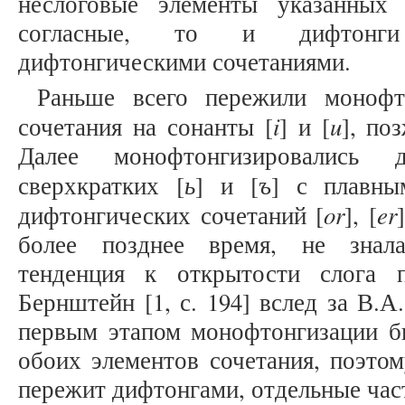
неслоговые элементы указанных 
согласные, то и дифтонги
дифтонгическими сочетаниями.
Раньше всего пережили монофт
i
u
сочетания на сонанты [
] и [
], по
Далее монофтонгизировались д
ь
ъ
сверхкратких [
] и [
] с плавны
or
er
дифтонгических сочетаний [
], [
более позднее время, не знала
тенденция к открытости слога п
Бернштейн [1, с. 194] вслед за В.А
первым этапом монофтонгизации б
обоих элементов сочетания, поэто
пережит дифтонгами, отдельные час