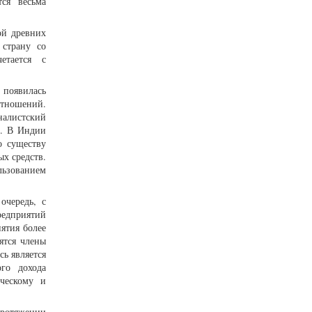
тся весьма
ой древних
 страну со
етается с
 появилась
отношений.
налистский
и. В Индии
о существу
х средств.
льзованием
очередь, с
редприятий
иятия более
ятся члены
сь является
ого дохода
ическому и
протяжении