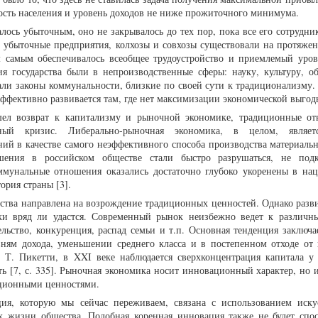
ость населения и уровень доходов не ниже прожиточного минимума.
лось убыточным, оно не закрывалось до тех пор, пока все его сотрудн
о убыточные предприятия, колхозы и совхозы существовали на протяже
м самым обеспечивалось всеобщее трудоустройство и приемлемый уро
я государства были в непроизводственные сферы: науку, культуру, об
али законы коммунальности, близкие по своей сути к традиционализму. 
эффективно развивается там, где нет максимизации экономической выгод
шел возврат к капитализму и рыночной экономике, традиционные о
ный кризис. Либерально-рыночная экономика, в целом, являет
ний в качестве самого неэффективного способа производства материальн
ошения в российском обществе стали быстро разрушаться, не под
ммунальные отношения оказались достаточно глубоко укоренены в на
тория страны [3].
рства направлена на возрождение традиционных ценностей. Однако разви
ки вряд ли удастся. Современный рынок неизбежно ведет к различ
льство, конкуренция, распад семьи и т.п. Основная тенденция заключае
ням дохода, уменьшении среднего класса и в постепенном отходе от
т Т. Пикетти, в XXI веке наблюдается сверхконцентрация капитала у 
сть [7, с. 335]. Рыночная экономика носит инновационный характер, но
диционными ценностями.
ция, которую мы сейчас переживаем, связана с использованием иску
ах жизни общества. Подобная коренная инновация также не будет спос