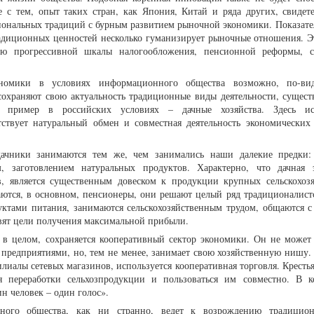
 с тем, опыт таких стран, как Япония, Китай и ряда других, свидете
иональных традиций с бурным развитием рыночной экономики. Показател
адиционных ценностей несколько гуманизирует рыночные отношения. Эт
ью прогрессивной шкалы налогообложения, пенсионной реформы, с
ономики в условиях информационного общества возможно, по-ви
 сохраняют свою актуальность традиционные виды деятельности, сущес
 пример в российских условиях – дачные хозяйства. Здесь исп
ствует натуральный обмен и совместная деятельность экономических 
ачники занимаются тем же, чем занимались наши далекие предки:
ем, заготовлением натуральных продуктов. Характерно, что дачная 
, является существенным довеском к продукции крупных сельскохоз
ются, в основном, пенсионеры, они решают целый ряд традиционалистс
уктами питания, занимаются сельскохозяйственным трудом, общаются с
авят цели получения максимальной прибыли.
е в целом, сохраняется кооперативный сектор экономики. Он не может
редприятиями, но, тем не менее, занимает свою хозяйственную нишу. 
илиалы сетевых магазинов, используется кооперативная торговля. Кресть
я переработки сельхозпродукции и пользоваться им совместно. В к
н человек – один голос».
нного общества, как ни странно, ведет к возрождению традицион