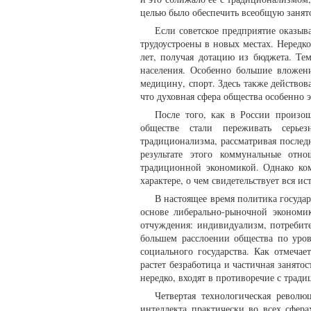
целью было обеспечить всеобщую занят
Если советское предприятие оказыва
трудоустроены в новых местах. Нередк
лет, получая дотацию из бюджета. Те
населения. Особенно большие вложени
медицину, спорт. Здесь также действов
что духовная сфера общества особенно 
После того, как в России произо
обществе стали переживать серьез
традиционализма, рассматривая послед
результате этого коммунальные отн
традиционной экономикой. Однако ко
характере, о чем свидетельствует вся ис
В настоящее время политика госуда
основе либерально-рыночной экономи
отчуждения: индивидуализм, потребите
большем расслоении общества по уров
социального государства. Как отмечае
растет безработица и частичная занято
нередко, входят в противоречие с тра
Четвертая технологическая револю
интеллекта практически во всех сфер