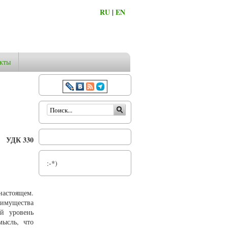
RU
|
EN
кты
Форма поиска
УДК 330
:-*)
настоящем.
еимущества
ий уровень
мысль, что