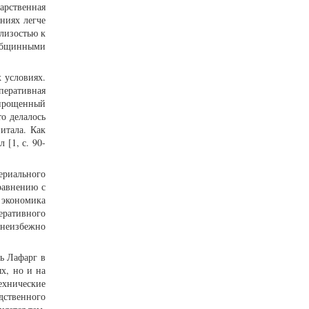
арственная
ниях легче
лизостью к
 общинными
 условиях.
перативная
упрощенный
о делалось
итала. Как
 [1, с. 90-
ериального
равнению с
 экономика
еративного
 неизбежно
ь Лафарг в
х, но и на
ехнические
дственного