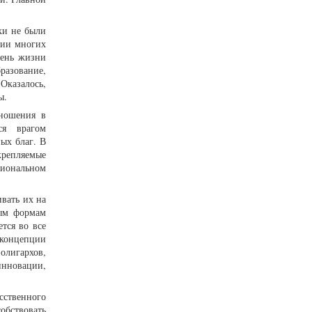
ики не были
нии многих
вень жизни
разование,
Оказалось,
ы.
тношения в
ся врагом
ых благ. В
крепляемые
циональном
вать их на
ным формам
тся во все
 концепции
олигархов,
 инновации,
сственного
обствовать