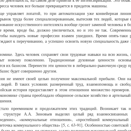
ую деятельность, на самом деле привели к ее интенсификации. Это объяс
гресса человек все больше превращается в придаток машины.
ще управляет лопатой, то при автоматизации уже конвейерная линия
рынок труда более специализированным, вытесняя тех людей, которые 
зование искусственного интеллекта вообще грозит заменой человека в б
ое время, вроде бы, должно увеличиться, но и это не так. Современн
тобы находить новые профессии взамен ушедших. Время опять-таки р
ждают к переучиванию, а успешно освоить новую специальность даже з
омике. Здесь человек сохраняет свои трудовые навыки на всю жизнь, 
опыт новому поколению. Традиционные духовные ценности основы
тся их базисом. Перенести эти ценности в либерально-рыночную среду п
базис будет совершенно другим.
ния не имеют своей целью получение максимальной прибыли. Они н
й людей. В таких условиях размеренный труд, взаимопомощь и свобо
сийская история предоставляет в этом отношении множество примеров.
экономике страны преобладало общинное сельское хозяйство и артельный
шения.
 стало преемником и продолжателем этих традиций. Возникает так 
 структуре А.А. Зиновьев выделял целый ряд взаимосвязанных э
оведение», «коммунальные отношения», «простейший коммунальный
точка коммунального общества» [5, с. 63-91]. Особенностью советской 
 было то, что здесь не ставилась задача получения максимальной прибы