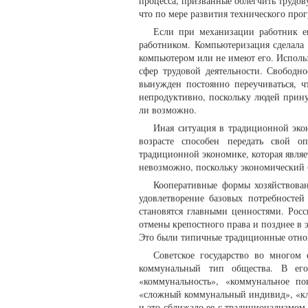
процесса, призванные облегчить трудов
что по мере развития технического про
Если при механизации работник е
работником. Компьютеризация сделала 
компьютером или не имеют его. Исполь
сфер трудовой деятельности. Свободн
вынужден постоянно переучиваться, ч
непродуктивно, поскольку людей прину
ли возможно.
Иная ситуация в традиционной экон
возрасте способен передать свой 
традиционной экономике, которая являе
невозможно, поскольку экономический 
Кооперативные формы хозяйствова
удовлетворение базовых потребносте
становятся главными ценностями. Рос
отмены крепостного права и позднее в 
Это были типичные традиционные отно
Советское государство во многом
коммунальный тип общества. В его
«коммунальность», «коммунальное п
«сложный коммунальный индивид», «кле
и это сближало ее с традиционализмом,