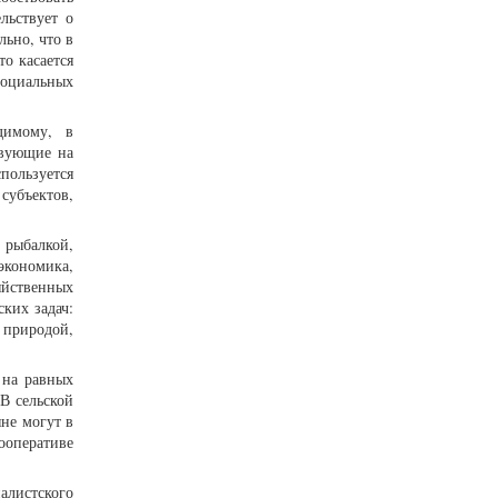
льствует о
ьно, что в
о касается
оциальных
димому, в
твующие на
ользуется
субъектов,
 рыбалкой,
экономика,
яйственных
ких задач:
 природой,
 на равных
В сельской
яне могут в
ооперативе
алистского