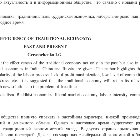
ю актуальность и в информационном обществе, что связано с новыми
ономика, традиционализм, буддийская экономика, либерально-рыночная 
бодное время.
EFFICIENCY OF TRADITIONAL ECONOMY:
PAST AND PRESENT
Gerashchenko I.G.
ut the effectiveness of the traditional economy not only in the past but also in 
al economies in India, China and Russia are given. The author highlights th
larity of the labour process, lack of profit maximization, low level of competit
stress, etc. It is suggested that the traditional economy will retain its rele
th new solutions to the problem of free time.
ionalism, Buddhist economics, liberal market economy, labour intensity, compe
общества принято упрекать в застойном характере, низкой производ
ний и денежного обмена. Однако в настоящее время существует р
х традиционный экономический уклад. В других странах рыночная
ей роли последней. Даже в государствах с либеральной экономикой в б