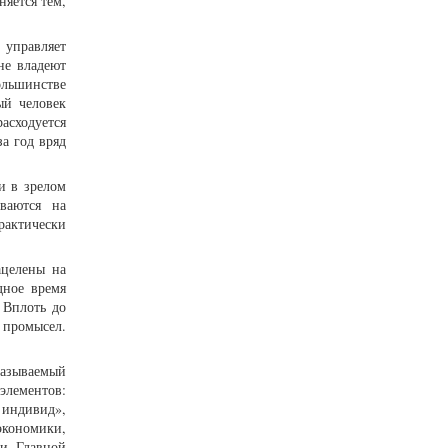
няется тем,
 управляет
не владеют
ольшинстве
ый человек
асходуется
а год вряд
и в зрелом
ваются на
рактически
ацелены на
дное время
 Вплоть до
 промысел.
называемый
лементов:
 индивид»,
экономики,
ли. Главной