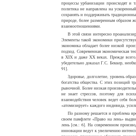
процессы урбанизации происходят и т
политика не направлена на ускоренный
сохранять и поддерживать традиционны
природе, более размеренным образом 
взаимоотношениями.
В этой связи интересно проанализи
Элементы такой экономики присутствую
экономика обладает более низкой прои
подход. Современная экономическая тео
в XIX и даже XX веках. Прежде всего,
убедительно доказал Г.С. Беккер, необ
91].
Здоровье, долголетие, уровень обр
богатства общества. С этих позиций т
рыночной. Более низкая производитель
не знает стрессов, поэтому для псих
взаимодействия человек ведет себя бо
«атомизирует» каждого индивида, усил
По разному решается и проблема в
своем памфлете «Право на лень» выдви
лень [см.: 6]. На современном произво
инновации ведут к увеличению интенси