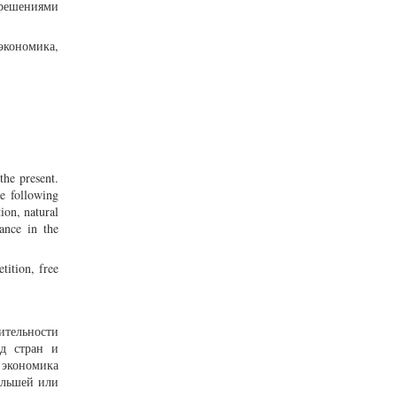
 решениями
экономика,
the present.
e following
ion, natural
vance in the
tition, free
ительности
яд стран и
 экономика
ольшей или