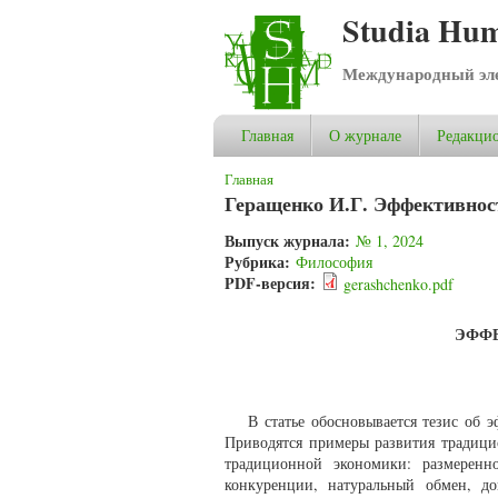
Studia Hum
Международный эле
Главная
О журнале
Редакцио
Вы здесь
Главная
Геращенко И.Г. Эффективнос
Выпуск журнала:
№ 1, 2024
Рубрика:
Философия
PDF-версия:
gerashchenko.pdf
ЭФФ
В статье обосновывается тезис об
Приводятся примеры развития традиц
традиционной экономики: размеренн
конкуренции, натуральный обмен, до