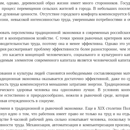
ам, однако, деревенский образ жизни имеет много сторонников. Госуд
 процесс перемещения сельских жителей в города. В небольших поселе
е духовные ценности. Отсутствие городского комфорта компенсируется б
жизни, невысокой интенсивностью труда, умеренными потребностями и
ровать перспективы традиционной экономики в современных российских
т в кооперативном хозяйстве. С точки зрения рыночных критериев коо
зводительностью труда, поэтому она и менее эффективна. Однако это 
рия рассматривает проблему эффективности более разносторонне, чем эт
 это касается концепций человеческого, социального и культурного кап
ходимым элементом современного капитала является человеческий капитал
азования и культуры людей становятся необходимыми составляющими мат
радиционная экономика оказывается достаточно эффективной, даже по с
ность труда компенсируется меньшими затратами энергии. Традиционная
ического здоровья человека она однозначно лучше. В условиях кооп
лее естественно и природосообразно, нежели в рыночной среде, которая
ивая отчужденность в социуме.
ремени в традиционной и рыночной экономике. Еще в ХIХ столетии Пол
нул идею о том, что работник имеет право не только на труд и на отды
дстве 8-часовой рабочий день сильно изматывает человека, поскольку т
вности труда. Механизация, автоматизация и компьютеризация произво