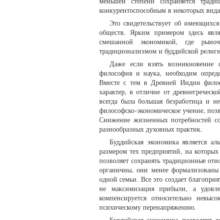
меньшей степени сохраняется тради
конкурентоспособным в некоторых вида
Это свидетельствует об имеющихся
обществ. Ярким примером здесь явля
смешанной экономикой, где рыно
традиционализмом и буддийской религ
Даже если взять возникновение ф
философия и наука, необходим опред
Вместе с тем в Древней Индии филос
характер, в отличие от древнегречес
всегда была большая безработица и н
философско-экономическое учение, поз
Снижение жизненных потребностей соч
разнообразных духовных практик.
Буддийская экономика является ал
размером тех предприятий, на которы
позволяет сохранять традиционные отно
органичны, они менее формализованы 
одной семьи. Все это создает благопри
не максимизация прибыли, а удовле
компенсируется относительно невыс
психическому перенапряжению.
Буддийская экономика позволяет д