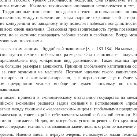
кими темпами. Какие-то технические инновации используются и тут,
. Традиционные отношения определяют степень использования иннов
мственность между поколениями, когда старшие сохраняют свой авторит
ие конкуренции по западному типу позволяет избежать конфликтности 
ля всех слоев населения. Невысокая производительность труда позволяе
сти, но и частично превращать рабочее время в свободное. Всегда мож
духовными практиками.
ловеческим лицом» в буддийской экономике [8, с. 183-184]. На малых, 
используется техника небольших размеров. Она не позволяет получа
приспособлена под конкретный вид деятельности. Такая техника пр
на большие размеры и мощности. Принцип глобального капитализма ос
за счет экономии на масштабе. Поэтому идеалом такого капитализм
матизировано и компьютеризировано, а в перспективе еще и будет у
ком предприятии человек вообще не нужен, поскольку он оказы
 машинами.
ой может привести к экономическому отставанию государства на меж
ийской экономике решается задача создания и использования «про
 разрыв между техникой с «человеческим» лицом и глобальными предприя
оматизации, сочетающий в себе элементы малой и большой техники. Ес
ктивно занимается Индия, не могут быть успешно решены без крупно
ется иерархия техники, позволяющая задействовать огромное население 
евень. Именно здесь, в первую очередь, используется малая техник