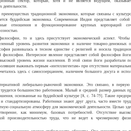
ционный сектор, который, хотя и не является ведущим, оказывае
х деятельности.
 преимуществах традиционной экономики, которые связаны с культур
ется буддийская экономика. Современная Индия представляет собой
чные отношения и функционирование крупных корпораций соч
иозностью.
илософии, то и здесь присутствует экономический аспект. Чтобы
еленный уровень развития экономики и наличие товарно-денежных 
офия развивалась в тесном единстве с религией и носила традицио
кой философии. Интересное явление представляет собой философия йог
евысокий уровень жизни населения. В этой связи йоги разработали п
волявшее выживать первым «интеллигентам» при отсутствии материальны
еталось здесь с самосозерцанием, наличием большого досуга и испо
ьтернативой либерально-рыночной экономики. Это связано, в первую 
х трудится большинство работников. Малый и средний размер данных п
шения, основанные на буддийской культуре [8, с. 74-75]. Такие предпр
и стандартизированы. Работники знают друг друга, часто вместе труд
ятную социальную атмосферу для экономической деятельности. Целью зде
творение, как минимум, базовых потребностей. Отсутствие высок
окой производительностью труда, что не ведет к чрезмерному физ
остичь высокого уровня стабильности общества. Она существует на 