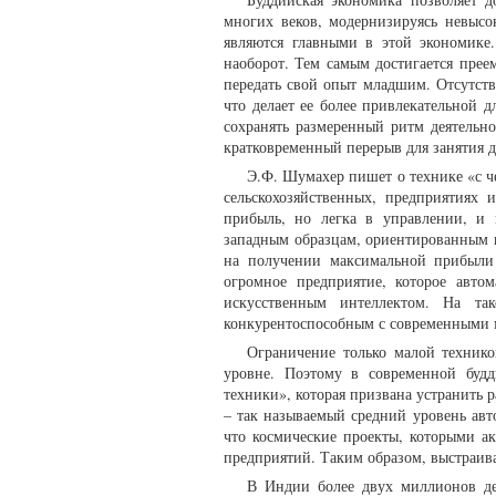
многих веков, модернизируясь невысо
являются главными в этой экономике
наоборот. Тем самым достигается прее
передать свой опыт младшим. Отсутств
что делает ее более привлекательной д
сохранять размеренный ритм деятельно
кратковременный перерыв для занятия 
Э.Ф. Шумахер пишет о технике «с че
сельскохозяйственных, предприятиях 
прибыль, но легка в управлении, и 
западным образцам, ориентированным 
на получении максимальной прибыли 
огромное предприятие, которое авто
искусственным интеллектом. На та
конкурентоспособным с современными
Ограничение только малой техник
уровне. Поэтому в современной будд
техники», которая призвана устранить
– так называемый средний уровень авт
что космические проекты, которыми а
предприятий. Таким образом, выстраива
В Индии более двух миллионов дер