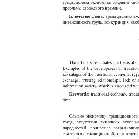
традиционная экономика сохранит сво
проблемы свободного времени.
Ключевые слова:
традиционная эк
интенсивность труда, конкуренция, сво
The article substantiates the thesis abo
Examples of the development of tradition
advantages of the traditional economy: regu
exchange, trusting relationships, lack of 
information society, which is associated wi
Keywords:
traditional economy, tradit
time.
Обычно экономику традиционного 
труда, отсутствии рыночных отноше
народностей, полностью сохранивши
сочетается с традиционной, при ведущ