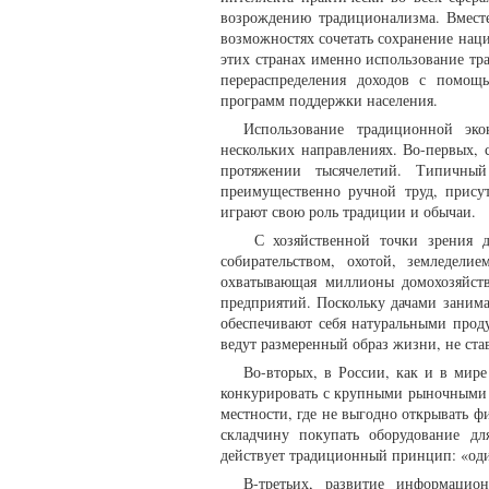
возрождению традиционализма. Вместе
возможностях сочетать сохранение нац
этих странах именно использование тр
перераспределения доходов с помощ
программ поддержки населения.
Использование традиционной эк
нескольких направлениях. Во-первых,
протяжении тысячелетий. Типичный
преимущественно ручной труд, присут
играют свою роль традиции и обычаи.
С хозяйственной точки зрения д
собирательством, охотой, земледели
охватывающая миллионы домохозяйств
предприятий. Поскольку дачами занима
обеспечивают себя натуральными прод
ведут размеренный образ жизни, не ст
Во-вторых, в России, как и в мир
конкурировать с крупными рыночными п
местности, где не выгодно открывать ф
складчину покупать оборудование дл
действует традиционный принцип: «оди
В-третьих, развитие информацио