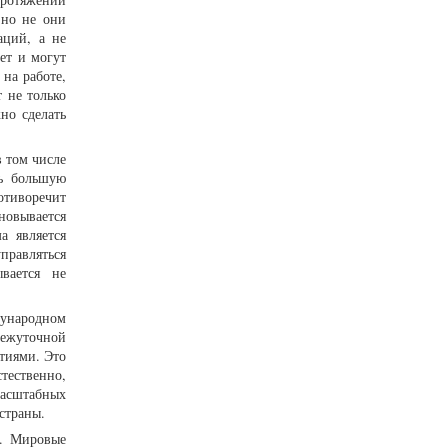
 но не они
аций, а не
ет и могут
на работе,
т не только
но сделать
в том числе
ть большую
отиворечит
новывается
а является
правляться
вается не
дународном
межуточной
тиями. Это
тественно,
масштабных
страны.
а. Мировые