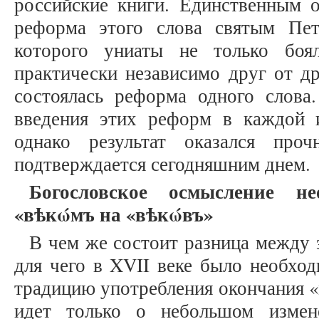
российские книги. Единственным 
реформа этого слова святым Пе
которого униаты не только боя
практически независимо друг от д
состоялась реформа одного слов
введения этих реформ в каждой 
однако результат оказался про
подтверждается сегодняшним днем.
Богословское осмысление не
«вѣкώмъ на «вѣкώвъ»
В чем же состоит разница между 
для чего в XVII веке было необхо
традицию употребления окончания «
идет только о небольшом измен