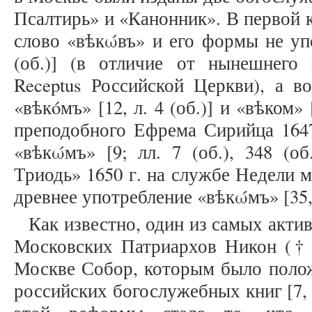
Псалтирь» и «Канонник». В первой к
слово «вѣкώвъ» и его формы не упо
(об.)] (в отличие от нынешнего ц
Receptus Российской Церкви), а в
«вѣкóмъ» [12, л. 4 (об.)] и «вѣком» 
преподобного Ефрема Сирийца 1647
«вѣкώмъ» [9; лл. 7 (об.), 348 (об
Триодь» 1650 г. на службе Недели 
древнее употребление «вѣкώмъ» [35, 
Как известно, один из самых акт
Московских Патриархов Никон († 1
Москве Собор, которым было полож
российских богослужебных книг [7, 