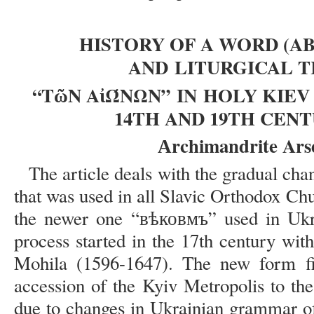
HISTORY OF A WORD (A
AND
LITURGICAL 
“ΤῶΝ ΑἰΏΝΩΝ”
IN
HOLY KIE
14TH AND 19TH CENT
Аrchimandrite Ars
The article deals with the gradual c
that was used in all Slavic Orthodox Ch
the newer one “вѣковмъ” used in Ukr
process started in the 17th century with
Mohila (1596-1647). The new form fin
accession of the Kyiv Metropolis to th
due to changes in Ukrainian grammar o