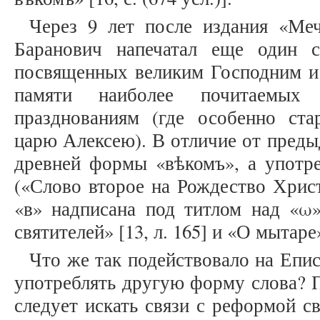
Через 9 лет после издания «Меч
Баранович напечатал еще один с
посвященных великим Господним и
памяти наиболее почитаемых
празднованиям (где особенно ста
царю Алексею). В отличие от преды
древней формы «вѣкомъ», а употреб
(«Слово второе на Рождество Христ
«в» надписана под титлом над «ω»
святителей» [13, л. 165] и «О мытаре» 
Что же так подействовало на Епис
употреблять другую форму слова? 
следует искать связи с реформой св