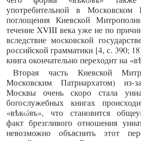
употребительной в Московском П
поглощения Киевской Митрополи
течение XVIII века уже не по причи
вследствие московской государств
российской грамматики [4, с. 390; 1
книга окончательно переходит на «в
Вторая часть Киевской Митр
Московским Патриархатом) из-з
Москвы очень скоро стала униа
богослужебных книгах происход
«вѣкώвъ», что становится общеу
факт брезгливого отношения униа
невозможно объяснить этот пер