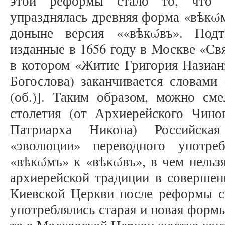
этой реформы стало то, что 
упразднялась древняя форма «вѣкώм
доныне версия ««вѣкώвъ». Подт
изданные в 1656 году в Москве «Св
в котором «Житие Григория Назианз
Богослова) заканчивается словами 
(об.)]. Таким образом, можно сме
столетия (от Архиерейского Чин
Патриарха Никона) Российска
«эволюции» переводного употр
«вѣкώмъ» к «вѣкώвъ», в чем нельз
архиерейской традиции в совершен
Киевской Церкви после реформы с
употреблялись старая и новая формы