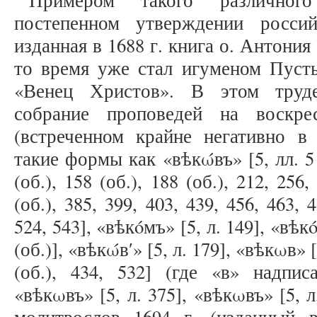
Примером такого различного
постепенном утверждении россий
изданная в 1688 г. книга о. Антони
то время уже стал игуменом Пусты
«Венец Христов». В этом труд
собрание проповедей на воскр
(встреченном крайне негативно в 
такие формы как «вѣкώвъ» [5, лл. 5 (о
(об.), 158 (об.), 188 (об.), 212, 256,
(об.), 385, 399, 403, 439, 456, 463, 4
524, 543], «вѣкóмъ» [5, л. 149], «вѣкó
(об.)], «вѣкώвʹ» [5, л. 179], «вѣкωв» [
(об.), 434, 532] (где «в» надпи
«вѣкωвъ» [5, л. 375], «вѣкωвъ» [5, л