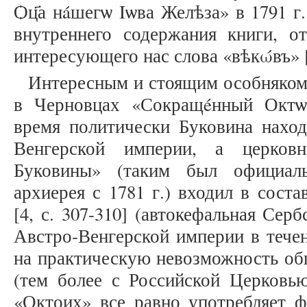
Ѻц҃а нáшегѡ Iѡва Желѣза» в 1791 г
внутреннего содержания книги, о
интересующего нас слова «вѣкώвъ» [10
Интересным и стоящим особняком 
в Черновцах «Сокращéнный Октѡи
время политически Буковина наход
Венгерской империи, а церков
Буковины» (таким был официаль
архиерея с 1781 г.) входил в сост
[4, с. 307-310] (автокефальная Сер
Австро-Венгерской империи в течен
на практическую невозможность об
(тем более с Российской Церковью
«Октоих» все равно употребляет фо