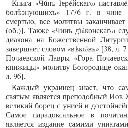
Книга «Чúнъ Іерéйскагω наставл
болѣзнующихъ» 1776 г. в чине 
смертью, все молитвы заканчивает 
(об.)]. Также «Чинъ дїáконскагω сл
диакона на Божественной Литург
завершает словом «вѣкώвъ» [38, л. 7 
Почаевской Лавры «Гора Почаевска
книжицы» молитву Богородице окан
л. 96].
Каждый украинец знает, что са
святым является преподобный Иов Ж
великий борец с унией и достойней
Самое парадоксальное в почита
является издание самими униатам