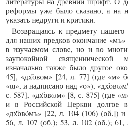
литературы на древний шрифт. О д
реформы уже было сказано, а на н
указать недруги и критики.
Возвращаясь к предмету нашего 
для наших предков окончание «мъ» 
в изучаемом слове, но и во многи
заупокойной священнической 
изначально также было другое око
45], «дх҃овом» [24, л. 77] (где «м
«ɯ», и надписано над «о»), «дх҃овωм'′
с. 587], «дх҃овωм» [8, с. 875] (где 
и в Российской Церкви долгое в
«дх҃овóмъ» [22, л. 104 (106) (об.]) и
56, л. 107 (об.); 53, л. 102 (об.); 61