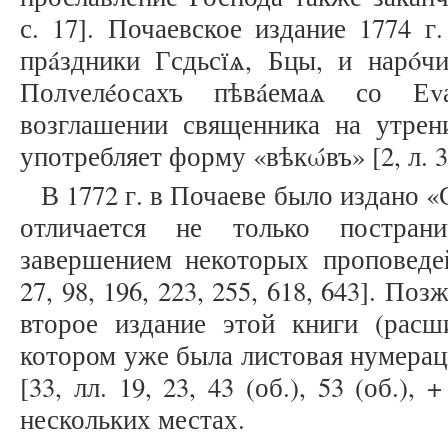
с. 17]. Почаевское издание 1774 г
прáздники Гсдьсїѧ, Бцы, и нарóч
Полvелéосахъ пѣвáемаѧ со Еv
возглашении священника на утрен
употребляет форму «вѣкώвъ» [2, л. 3
В 1772 г. в Почаеве было издано 
отличается не только постран
завершением некоторых проповедей
27, 98, 196, 223, 255, 618, 643]. Поз
второе издание этой книги (расш
котором уже была листовая нумерац
[33, лл. 19, 23, 43 (об.), 53 (об.), 
нескольких местах.