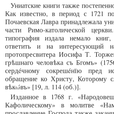
Униатские книги также постепенн
Как известно, в период с 1721 по 
Почаевская Лавра принадлежала уни
части Римо-католической церкв
типография издала немало книг
ответить и на интересующий н
протопресвитера Иосифа Т. Торже
грѣшнаго человѣка съ Бгомъ» (1756
сердéчному сокрешéнїю пред ис
обращение ко Христу, Которому с
вѣкώвъ» [19, л. 114 (об.)].
Изданное в 1768 г. «Народовещ
Кафолическому» в молитве «Нам
прославление Господа также заканч