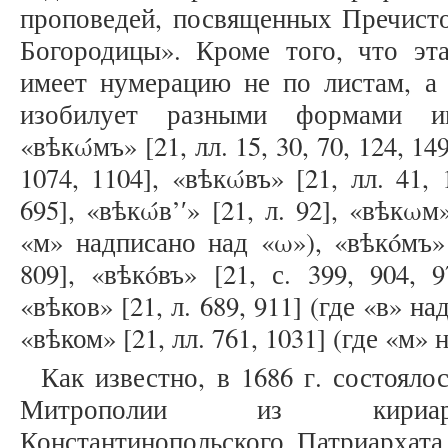
проповедей, посвященных Пречист
Богородицы». Кроме того, что эта
имеет нумерацию не по листам, а 
изобилует разными формами ин
«вѣкώмъ» [21, лл. 15, 30, 70, 124, 149
1074, 1104], «вѣкώвъ» [21, лл. 41, 1
695], «вѣкώв’ʹ» [21, л. 92], «вѣкωм»
«м» надписано над «ω»), «вѣкóмъ» [
809], «вѣкóвъ» [21, с. 399, 904, 9
«вѣков» [21, л. 689, 911] (где «в» н
«вѣком» [21, лл. 761, 1031] (где «м» 
Как известно, в 1686 г. состоял
Митрополии из кириарх
Константинопольского Патриархата