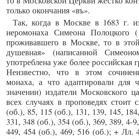
то в Московской Церкви жестко кон
только окончания «въ».
Так, когда в Москве в 1683 г. и
иеромонаха Симеона Полоцкого (
проживавшего в Москве, то в этой
душевная» (написанной Симеон
употреблена уже более российская г
Неизвестно, что в этом сочинен
монаха, а что адаптировали для ч
значении) издатели Московского ца
всех случаях в проповедях стоит с
(об.), 85, 115 (об.), 131, 139, 145, 184
331, 348 (об.), 354 (об.), 369, 389, 4-9,
449, 454 (об.), 469, 516 (об.); + Лл. 4