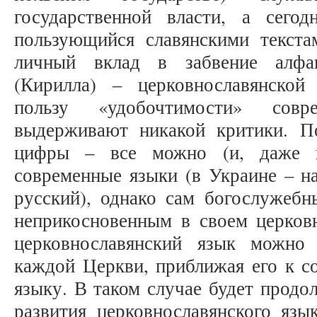
государственной власти, а сего
пользующийся славянскими текста
личный вклад в забвение алфав
(Кирилла) – церковнославянско
пользу «удобочтимости» совр
выдерживают никакой критики. По
цифры – все можно (и, даже н
современные языки (в Украине – на
русский), однако сам богослужебн
неприкосновенным в своем церков
церковнославянский язык можно 
каждой Церкви, приближая его к с
языку. В таком случае будет продо
развития церковнославянского язы