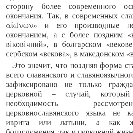
сторону более современного ос
окончания. Так, в современных сл
αἰώνων» и его производные пе
окончанием, а с более поздним «в
віковічний», в болгарском «веков
сербском «векова», в македонском «в
Это значит, что поздняя форма с
всего славянского и славяноязычног
зафиксировано не только гражд
церковной – случай, который
необходимость рассмотре
церковнославянского языка не к
иврита или латыни, а как ж
богослужения, так и церковной жизн