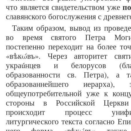
по
что является свидетельством уже
славянского богослужения с древнег
Таким образом, вывод из провед
во время святого Петра Моги
постепенно переходит на более т
«вѣкώвъ». Через авторитет свят
украúнцев и белорусов (бл
образованности св. Петра), а 
образованнейшего иерарха),
общеупотребительной уже к конц
стороны в Российской Церкви
происходит процесс унифи
литургического текста согласно Еп
чего форма «вѣкώвъ» также с