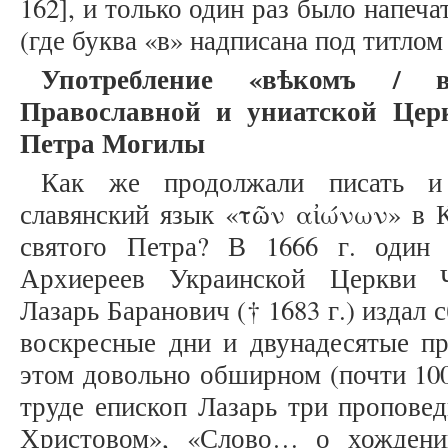
162], и только один раз было напечат
(где буква «в» надписана под титлом
Употребление «вѣкомъ / 
Православной и униатской Цер
Петра Могилы
Как же продолжали писать и
славянский язык «τῶν αἰώνων» в 
святого Петра? В 1666 г. один
Архиереев Украинской Церкви Ч
Лазарь Баранович († 1683 г.) издал
воскресные дни и двунадесятые п
этом довольно обширном (почти 100
труде епископ Лазарь три пропове
Христовом», «Слово… о хожден