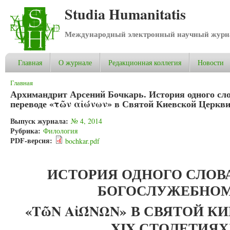
Studia Humanitatis
Международный электронный научный журнал
Главная
О журнале
Редакционная коллегия
Новости
Вы здесь
Главная
Архимандрит Арсений Бочкарь. История одного сло
переводе «τῶν αἰώνων» в Святой Киевской Церкви 
Выпуск журнала:
№ 4, 2014
Рубрика:
Филология
PDF-версия:
bochkar.pdf
ИСТОРИЯ ОДНОГО СЛОВА
БОГОСЛУЖЕБНОМ
«ΤῶΝ ΑἰΏΝΩΝ»
В СВЯТОЙ К
XIX СТОЛЕТИЯХ)