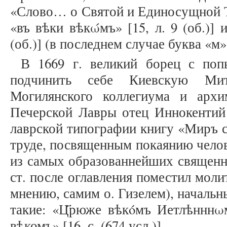
«Слово… о Святой и Единосущной Т
«въ вѣки вѣкώмъ» [15, л. 9 (об.)] и
(об.)] (в последнем случае буква «м»
В 1669 г. великий борец с поп
подчинить себе Киевскую Мит
Могилянского коллегиума и архи
Печерской Лавры отец Иннокентий 
лаврской типографии книгу «Миръ с
труде, посвященным покаянию чело
из самых образованнейших священн
ст. после оглавления поместил мол
мнению, самим о. Гизелем), начальн
такие: «Ц҃рюже вѣкóмъ Иетлѣнннω
вѣкомъ» [16, с. (674 усл.)].