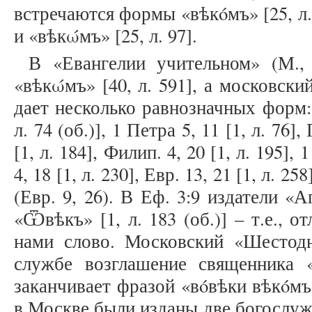
встречаются формы «вѣкóмъ» [25, л. 9
и «вѣкώмъ» [25, л. 97].
В «Евангелии учительном» (М., 
«вѣкώмъ» [40, л. 591], а московски
дает несколько равнозначных форм: 
л. 74 (об.)], 1 Петра 5, 11 [1, л. 76], 
[1, л. 184], Филип. 4, 20 [1, л. 195], 
4, 18 [1, л. 230], Евр. 13, 21 [1, л. 25
(Евр. 9, 26). В Еф. 3:9 издатели 
«Ѿвѣкъ» [1, л. 183 (об.)] – т.е., 
нами слово. Московский «Шестодн
службе возглашение священника 
заканчивает фразой «вóвѣки вѣкóмъ» [
в Москве были изданы две богослуж