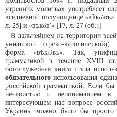
молитвослов 1694 г. (изданный 
утренних молитвах употребляет слов
вседневной полунощнице «вѣкώвъ» [17,
л. 25] и «вѣкóвʹ» [17, л. 27 (об.)].
В дальнейшем на территории всей
униатской (греко-католической))
форма «вѣкώвъ». Так, унифиц
грамматикой в течение XVIII ст.
богослужебная книга стала использ
обязательного
использования одина
российской грамматикой. Если бы
ненавистью и непониманием к 
интересующем нас вопросе россий
Украины можно было бы просто а