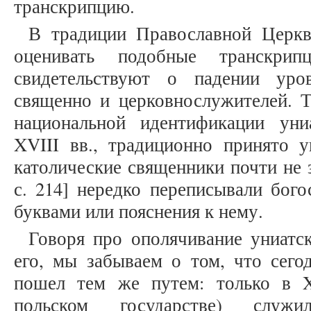
транскрипцию.
В традиции Православной Церкв
оценивать подобные транскрип
свидетельствуют о падении уро
священно и церковнослужителей. Т
национальной идентификации уни
XVIII вв., традиционно принято у
католические священники почти не з
с. 214] нередко переписывали бог
буквами или пояснения к нему.
Говоря про ополячивание униатс
его, мы забываем о том, что сего
пошел тем же путем: только в 
польском государстве) служи