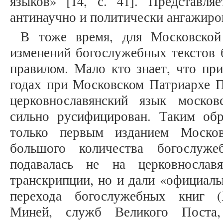
языков» [14, с. 41]. Представля
антинаучно и политически ангажиро
В тоже время, для Московской
изменений богослужебных текстов б
правилом. Мало кто знает, что пр
годах при Московском Патриархе П
церковнославянский язык моско
сильно русифицирован. Таким об
только первым изданием Москов
большого количества богослуже
подавалась не на церковносла
транскрипции, но и дали «официал
перехода богослужебных книг (
Миней, служб Великого Поста,