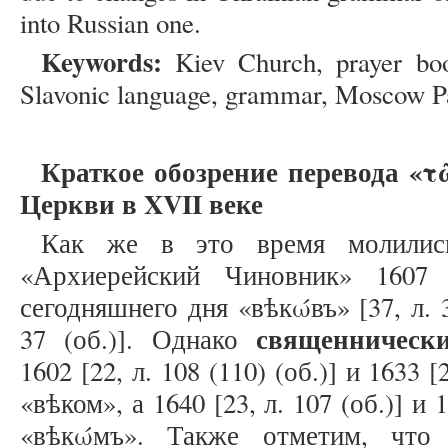
into Russian one.
Keywords:
Kiev Church, prayer boo
Slavonic language, grammar, Moscow Pa
Краткое обозрение перевода «
Церкви в XVII веке
Как же в это время молилис
«Архиерейский Чиновник» 1607 
сегодняшнего дня «вѣкώвъ» [37, л. 3
священническ
37 (об.)]. Однако
1602 [22, л. 108 (110) (об.)] и 1633 [
«вѣком», а 1640 [23, л. 107 (об.)] и 1
«вѣкώмъ». Также отметим, что