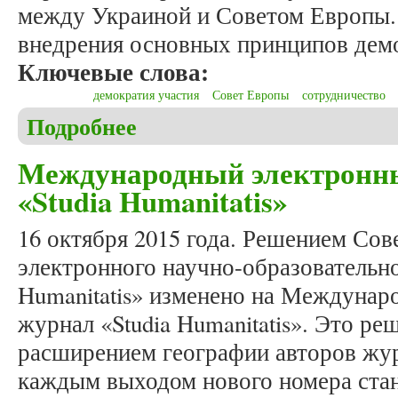
между Украиной и Советом Европы.
внедрения основных принципов демо
Ключевые слова:
демократия участия
Совет Европы
сотрудничество
Подробнее
о Михалюк Н.Ю. Деятельность Украины и Совета
Международный электронн
«Studia Humanitatis»
16 октября 2015 года. Решением Со
электронного научно-образовательно
Humanitatis» изменено на Междуна
журнал «Studia Humanitatis». Это ре
расширением географии авторов жур
каждым выходом нового номера стан