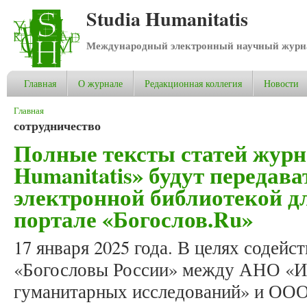
Studia Humanitatis
Международный электронный научный журнал
Главная
О журнале
Редакционная коллегия
Новости
Вы здесь
Главная
сотрудничество
Полные тексты статей журн
Humanitatis» будут передав
электронной библиотекой д
портале «Богослов.Ru»
17 января 2025 года. В целях содейс
«Богословы России» между АНО «И
гуманитарных исследований» и ООО