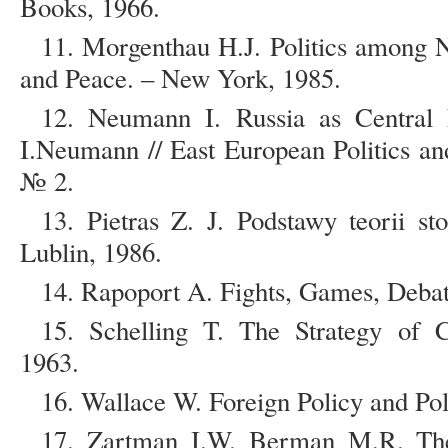
Books, 1966.
11. Morgenthau H.J. Politics among N
and Peace. – New York, 1985.
12. Neumann I. Russia as Central E
I.Neumann // East European Politics and
№ 2.
13. Pietras Z. J. Podstawy teorii 
Lublin, 1986.
14. Rapoport A. Fights, Games, Deba
15. Schelling T. The Strategy of C
1963.
16. Wallace W. Foreign Policy and Pol
17. Zartman I.W. Berman M.R. The 