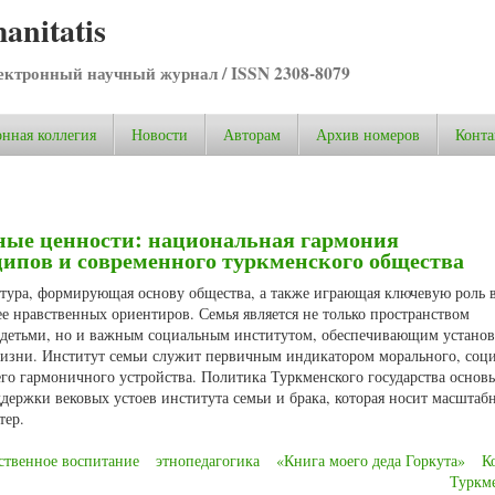
anitatis
ктронный научный журнал / ISSN 2308-8079
нная коллегия
Новости
Авторам
Архив номеров
Конта
ые ценности: национальная гармония
ипов и современного туркменского общества
ктура, формирующая основу общества, а также играющая ключевую роль 
е нравственных ориентиров. Семья является не только пространством
детьми, но и важным социальным институтом, обеспечивающим устано
изни. Институт семьи служит первичным индикатором морального, соци
его гармоничного устройства. Политика Туркменского государства основы
ержки вековых устоев института семьи и брака, которая носит масштаб
тер.
ственное воспитание
этнопедагогика
«Книга моего деда Горкута»
К
Туркм