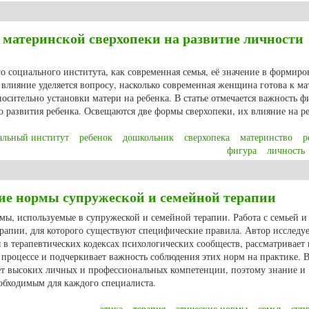
е ценности: национальная гармония этнопедагогических принципов и сов
материнской сверхопеки на развитие личности
го социального института, как современная семья, её значение в формир
влияние уделяется вопросу, насколько современная женщина готова к ма
носительно установки матери на ребенка. В статье отмечается важность 
о развития ребенка. Освещаются две формы сверхопеки, их влияние на ре
альный институт
ребенок
дошкольник
сверхопека
материнство
р
фигура
личность
материнской сверхопеки на развитие личности дошкольника
ие нормы супружеской и семейной терапии
рмы, используемые в супружеской и семейной терапии. Работа с семьей и
рапии, для которого существуют специфические правила. Автор исследу
 в терапевтических кодексах психологических сообществ, рассматривает
 процессе и подчеркивает важность соблюдения этих норм на практике. 
ет высоких личных и профессиональных компетенции, поэтому знание и
обходимым для каждого специалиста.
этика
терапия
этические нормы
семья
суп