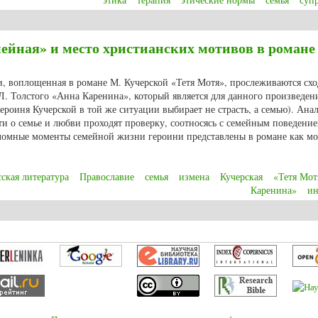
е нормы супружеской и семейной терапии
ейная» и место христианских мотивов в романе
и, воплощенная в романе М. Кучерской «Тетя Мотя», прослеживаются схо
. Толстого «Анна Каренина», который является для данного произведен
роиня Кучерской в той же ситуации выбирает не страсть, а семью). Ана
ти о семье и любви проходят проверку, соотносясь с семейным поведени
еломные моменты семейной жизни героини представлены в романе как м
ская литература
Православие
семья
измена
Кучерская
«Тетя Мот
Каренина»
ин
ейная» и место христианских мотивов в романе М. Кучерской «Тетя Мотя»