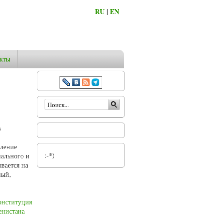
RU
|
EN
кты
Форма поиска
в
вление
:-*)
ального и
вается на
ный,
онституция
енистана