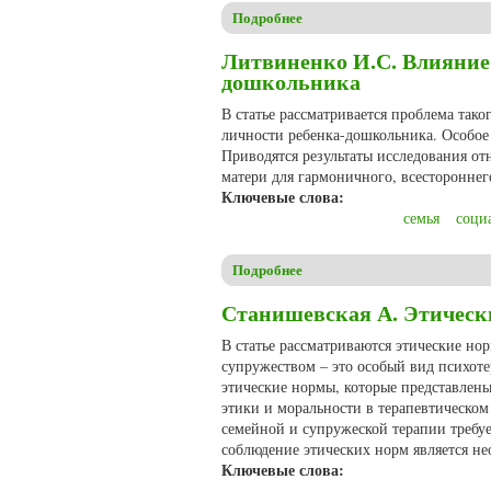
Подробнее
о Аннагулыева М.М. Семейны
Литвиненко И.С. Влияние 
дошкольника
В статье рассматривается проблема тако
личности ребенка-дошкольника. Особое 
Приводятся результаты исследования от
матери для гармоничного, всестороннег
Ключевые слова:
семья
соци
Подробнее
о Литвиненко И.С. Влияние 
Станишевская А. Этическ
В статье рассматриваются этические но
супружеством – это особый вид психоте
этические нормы, которые представлены
этики и моральности в терапевтическом
семейной и супружеской терапии требу
соблюдение этических норм является не
Ключевые слова: