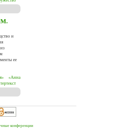
 М.
дство и
ия
лиз
ем
оменты ее
я»
«Анна
тертекст