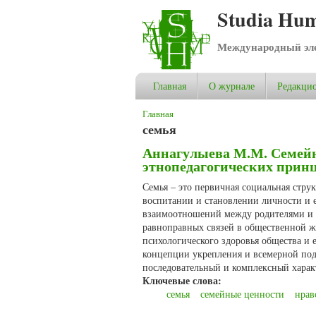
Studia Hum
Международный эле
Главная
О журнале
Редакцио
Вы здесь
Главная
семья
Аннагулыева М.М. Семейн
этнопедагогических принц
Семья – это первичная социальная стру
воспитании и становлении личности и е
взаимоотношений между родителями и 
равноправных связей в общественной ж
психологического здоровья общества и 
концепции укрепления и всемерной подд
последовательный и комплексный харак
Ключевые слова:
семья
семейные ценности
нрав