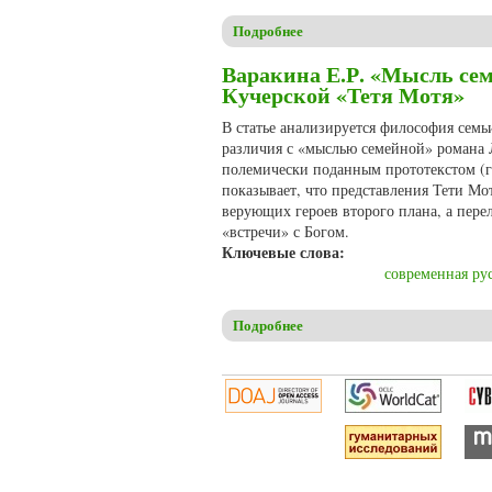
Подробнее
о Станишевская А. Этически
Варакина Е.Р. «Мысль сем
Кучерской «Тетя Мотя»
В статье анализируется философия семь
различия с «мыслью семейной» романа Л
полемически поданным прототекстом (ге
показывает, что представления Тети Мо
верующих героев второго плана, а пер
«встречи» с Богом.
Ключевые слова:
современная рус
Подробнее
о Варакина Е.Р. «Мысль сем