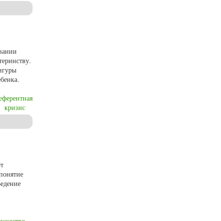
ременного туркменского общества
овании
теринству.
фигуры
бенка.
еферентная
кризис
ет
 понятие
Ведение
ружество