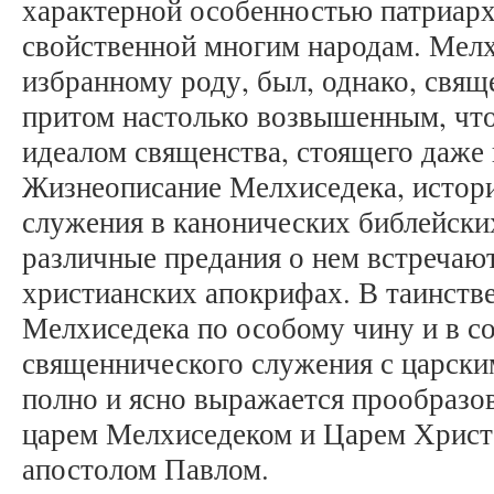
характерной особенностью патриарх
свойственной многим народам. Мелх
избранному роду, был, однако, свящ
притом настолько возвышенным, что
идеалом священства, стоящего даже
Жизнеописание Мелхиседека, истори
служения в канонических библейски
различные предания о нем встречают
христианских апокрифах. В таинств
Мелхиседека по особому чину и в с
священнического служения с царски
полно и ясно выражается прообразо
царем Мелхиседеком и Царем Христ
апостолом Павлом.