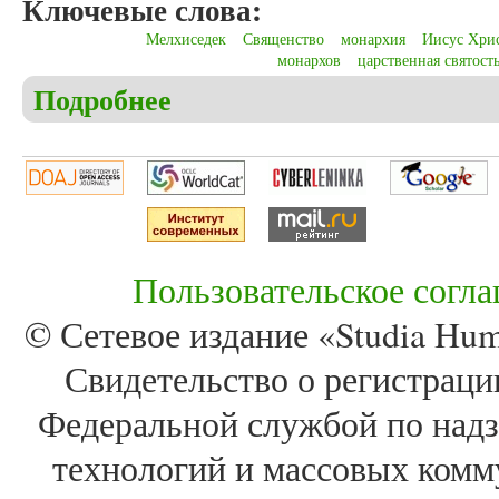
Ключевые слова:
Мелхиседек
Священство
монархия
Иисус Хри
монархов
царственная святост
Подробнее
о Никольский Е.В. Праотец Мелхиседек – прообра
Пользовательское согл
© Сетевое издание «Studia Huma
Свидетельство о регистра
Федеральной службой по надз
технологий и массовых комм