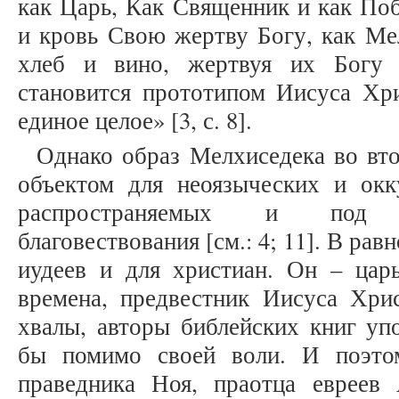
как Царь, Как Священник и как Поб
и кровь Свою жертву Богу, как Ме
хлеб и вино, жертвуя их Богу 
становится прототипом Иисуса Хри
единое целое» [3, с. 8].
Однако образ Мелхиседека во вт
объектом для неоязыческих и окк
распространяемых и под м
благовествования [см.: 4; 11]. В рав
иудеев и для христиан. Он – цар
времена, предвестник Иисуса Хрис
хвалы, авторы библейских книг уп
бы помимо своей воли. И поэто
праведника Ноя, праотца евреев 