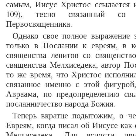
самым, Иисус Христос ссылается н
109), тесно связанный со 
Первосвященника.
Однако свое полное выражение 
только в Послании к евреям, в к
священства левитов со священство
священства Мелхиседека, автор Пос
то же время, что Христос исполнил
связанное именно с этой фигурой
Авраама, по предопределению св
посланничество народа Божия.
Теперь вкратце подытожим, о ч
Евреям, когда писал об Иисусе как
Мелхиседека. Для ясности пр