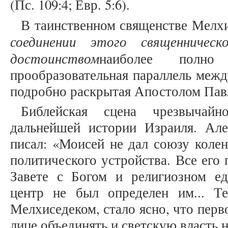
(Пс. 109:4; Евр. 5:6).
В таинственном священстве Мелх
соединении этого священничес
достоинством
наиболее полн
прообразовательная параллель меж
подробно раскрытая Апостолом Павло
Библейская сцена чрезвычай
дальнейшей истории Израиля. Ал
писал: «Моисей не дал союзу колен
политического устройства. Все его
Завете с Богом и религиозном е
центр не был определен им... Т
Мелхиседеком, стало ясно, что пер
лице объединять и светскую власть 