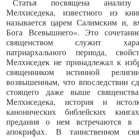
Статья посвящена анализу 
Мелхиседека, известного из кн
называется царем Салимским и, в
Бога Всевышнего». Это сочетани
священством служит харак
патриархального периода, свой
Мелхиседек не принадлежал к избр
священником истинной религ
возвышенным, что впоследствии сд
стоящего даже выше священства
Мелхиседека, история и истол
канонических библейских книга
предания о нем встречаются в 
апокрифах. В таинственном св