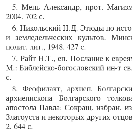
5. Мень Александр, прот. Магиз
2004. 702 с.
6. Никольский Н.Д. Этюды по ис
и земледельческих культов. Минс
полит. лит., 1948. 427 с.
7. Райт Н.Т., еп. Послание к евре
М.: Библейско-богословский ин-т св
с.
8. Феофилакт, архиеп. Болгарск
архиепископа Болгарского толко
апостола Павла: Сокращ. избран. и
Златоуста и некоторых других отцов:
2. 644 с.