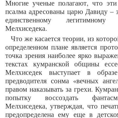
Многие ученые полагают, что эти 
псалма адресованы царю Давиду – 
единственному легитимному 
Мелхиседека.
Что же касается теории, из которо
определенном плане является прот
точка зрения наиболее ярко выраж
текстах кумранской общины ессе
Мелхиседек выступает в образе
предводителя сонма «вечных анг
правом наказывать за грехи. Кумра
попытку воссоздать фантасм
Мелхиседека, утверждая, что печа
предопределена ему еще в детско