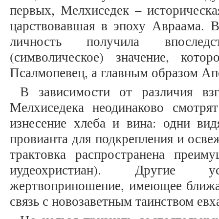
первых, Мелхиседек – историческа
царствовавшая в эпоху Авраама. В
личность получила впоследст
(символическое) значение, кото
Псалмопевец, а главным образом Апос
В зависимости от различия вз
Мелхиседека неодинаково смотря
изнесение хлеба и вина: одни вид
провианта для подкрепления и осве
трактовка распространена преим
иудеохристиан). Другие ус
жертвоприношение, имеющее ближ
связь с новозаветным таинством евх