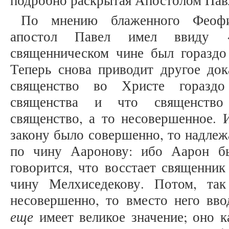
подробно раскрытая Апостолом Павло
По мнению блаженного Феофил
апостол Павел имел ввиду
священническом чине был горазд
Теперь снова приводит другое дока
священство во Христе гораздо 
священства и что священство
священство, а то несовершенное. 
закону было совершенно, то надлеж
по чину Ааронову: ибо Аарон б
говорится, что восстает священник
чину Мелхиседекову. Потом, та
несовершенно, то вместо него вво
еще
имеет великое значение; оно к