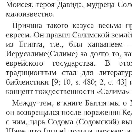
Моисея, героя Давида, мудреца Сол
малоизвестно.
Причина такого казуса весьма п
евреем. Он правил Салимской землё
из Египта, т.е., был ханаанеем
Иерусалиме(Салиме) за долго то, ка
еврейского государства. В это
традиционным стал для литерат
библеистики [9; 10, s. 480; 2, с. 43
концепт тождественности «Салима» с
Между тем, в книге Бытия мы о 
он возвращался после поражения Ке
с ним, царь Содома (Содомский) вы
Шаве, что [ныне] долина царская; 