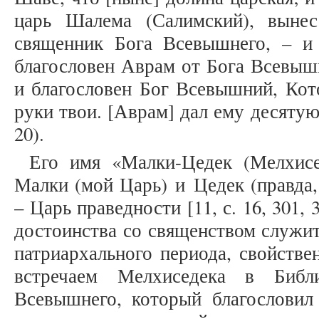
царь Шалема (Салимский), выне
священник Бога Всевышнего, – и б
благословен Аврам от Бога Всевышн
и благословен Бог Всевышний, Кот
руки твои. [Аврам] дал ему десятую 
20).
Его имя «Малки-Цедек (Мелхисе
Малки (мой Царь) и Цедек (правда,
– Царь праведности [11, с. 16, 301, 
достоинства со священством служи
патриархального периода, свойств
встречаем Мелхиседека в Библ
Всевышнего, который благословил