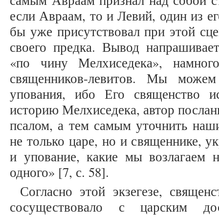
самым Авраам признал над собой с
если Авраам, то и Левий, один из е
бы уже присутствовал при этой сце
своего предка. Вывод напрашивает
«по чину Мелхиседека», намно
священников-левитов. Мы можем
упования, ибо Его священство и
историю Мелхиседека, автор послан
псалом, а тем самым уточнить наш
не только царе, но и священнике, у
и упование, какие мы возлагаем 
одного» [7, с. 58].
Согласно этой экзегезе, священ
сосуществовало с царским до