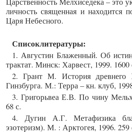
Царственность Мелхиседека – это ук
личность священная и находится п
Царя Небесного.
Список
литературы
:
1. Августин Блаженный. Об исти
трактат. Минск: Харвест, 1999. 1600 
2. Грант М. История древнего 
Гинзбурга. М.: Терра – кн. клуб, 1998
3. Григорьвеа Е.В. По чину Мельх
68 с.
4. Дугин А.Г. Метафизика бла
эзотеризм). М. : Арктогея, 1996. 259 