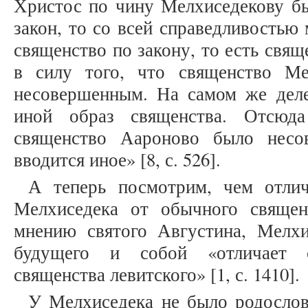
Христос по чину Мелхиседекову бы
закон, то со всей справедливостью
священство по закону, то есть свя
в силу того, что священство М
несовершенным. На самом же дел
иной образ священства. Отсюда
священство Аароново было несо
вводится иное» [8, с. 526].
А теперь посмотрим, чем отлич
Мелхиседека от обычного свяще
мнению святого Августина, Мелхи
будущего и собой «отличает 
священства левитского» [1, с. 1410].
У Мелхиседека не было родослов