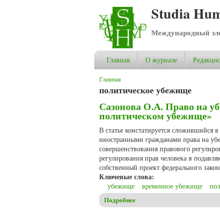
Studia Hum
Международный эле
Главная
О журнале
Редакцио
Вы здесь
Главная
политическое убежище
Сазонова О.А. Право на у
политическом убежище»
В статье констатируется сложившийся в
иностранными гражданами права на убе
совершенствования правового регулиров
регулирования прав человека в подавля
собственный проект федерального зако
Ключевые слова:
убежище
временное убежище
по
Подробнее
о Сазонова О.А. Право на у