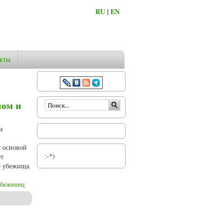
RU
|
EN
кты
Форма поиска
ном и
и
т основой
:-*)
ет
о убежища.
беженец
е»