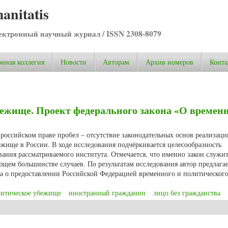
anitatis
ктронный научный журнал / ISSN 2308-8079
нная коллегия
Новости
Авторам
Архив номеров
Конта
бежище. Проект федерального закона «О времен
 российском праве пробел – отсутствие законодательных основ реализаци
жище в России. В ходе исследования подчёркивается целесообразность
ания рассматриваемого института. Отмечается, что именно закон служи
ющем большинстве случаев. По результатам исследования автор предлага
на о предоставлении Российской Федерацией временного и политическог
литическое убежище
иностранный гражданин
лицо без гражданства
бежище. Проект федерального закона «О временном и политическом убежищ