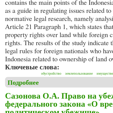
contains the main points of the Indones
as a guide in regulating issues related to
normative legal research, namely analy
Article 21 Paragraph 1, which states tha
property rights over land while foreign 
rights. The results of the study indicate t
legal rules for foreign nationals who hav
Indonesia related to ownership of land o
Ключевые слова:
обустройство
землепользование
имуществе
Подробнее
о Azis Setyagama, Edy Sumarno. Ownership of land r
Сазонова О.А. Право на уб
федерального закона «О вр
политическом убежище»