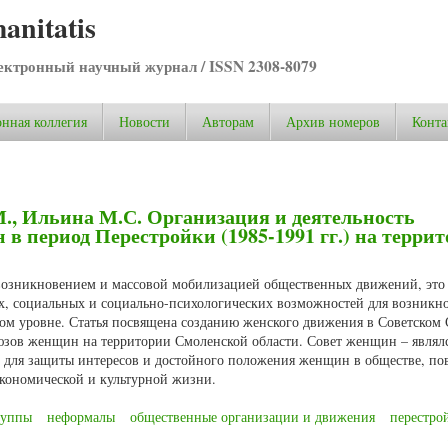
anitatis
ктронный научный журнал / ISSN 2308-8079
нная коллегия
Новости
Авторам
Архив номеров
Конта
М., Ильина М.С. Организация и деятельность
в период Перестройки (1985-1991 гг.) на терри
 возникновением и массовой мобилизацией общественных движений, это
х, социальных и социально-психологических возможностей для возникн
м уровне. Статья посвящена созданию женского движения в Советском 
юзов женщин на территории Смоленской области. Совет женщин – являл
й для защиты интересов и достойного положения женщин в обществе, п
экономической и культурной жизни.
руппы
неформалы
общественные организации и движения
перестро