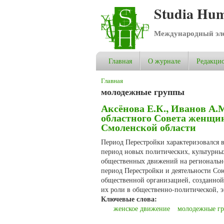
Studia Hum
Международный эле
Главная
О журнале
Редакцио
Вы здесь
Главная
молодежные группы
Аксёнова Е.К., Иванов А.
областного Совета женщин 
Смоленской области
Период Перестройки характеризовался
период новых политических, культурны
общественных движений на регионально
период Перестройки и деятельности Со
общественной организацией, созданно
их роли в общественно-политической, 
Ключевые слова:
женское движение
молодежные г