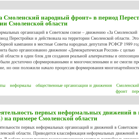
., Ильина М.С. Организация и деятельность областного Совета женщин в пе
а Смоленский народный фронт» в период Перес
ории Смоленской области
формальных организаций в Советском союзе – движению «За Смоленский
риод Перестройки и действовала на территории Смоленской области. Эт
борной кампании в местные Советы народных депутатов РСФСР 1989 го
нта было организованно движение «Демократическая Россия» с целью
ой области в один блок для создания реальной альтернативы и оппозици
не были достаточно сформированными и многочисленными и не смогли пр
ане, но они положили начало процессам формирования многопартийност
ппы
неформалы
общественные организации и движения
Смоленски
фронт
пер
 Смоленский народный фронт» в период Перестройки (1985-1991 гг.) на те
деятельность первых неформальных движений в 
.) на примере Смоленской области
еятельности первых неформальных организаций и движений в Советском
оленской области. Приводится классификация неформальных движений в
я. В работе раскрываются взаимоотношения местных партийных организ