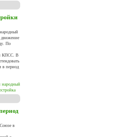
риод Перестройки (1985-1991 гг.) на территории Смоленской области
тройки
 народный
о движение
ду. По
и КПСС. В
етендовать
и в период
й народный
естройка
рритории Смоленской области
период
 Союзе в
аций с