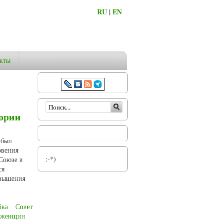
RU
|
EN
кты
Форма поиска
тории
 был
овения
:-*)
Союзе в
ся
овышения
йка
Совет
женщин