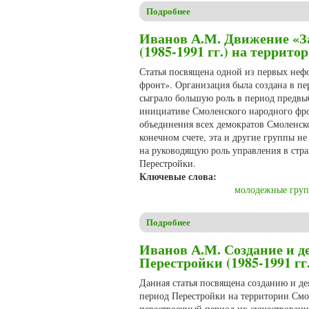
Подробнее
о Аксёнова Е.К., Иванов А.М
Иванов А.М. Движение «З
(1985-1991 гг.) на террит
Статья посвящена одной из первых не
фронт». Организация была создана в пе
сыграло большую роль в период предвы
инициативе Смоленского народного фро
объединения всех демократов Смоленск
конечном счете, эта и другие группы 
на руководящую роль управления в стр
Перестройки.
Ключевые слова:
молодежные гру
Подробнее
о Иванов А.М. Движение «За
Иванов А.М. Создание и 
Перестройки (1985-1991 гг
Данная статья посвящена созданию и д
период Перестройки на территории См
перестроечный период их существовани