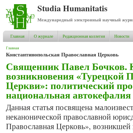
Studia Humanitatis
Международный электронный научный журнал
Главная
О журнале
Редакционная коллегия
Новости
Вы здесь
Главная
Константинопольская Православная Церковь
Священник Павел Бочков. 
возникновения «Турецкой 
Церкви»: политический про
национальная автокефалия
Данная статья посвящена малоизвес
неканонической православной юрис
Православная Церковь», возникшей в