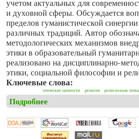
учетом актуальных для современно
и духовной сферы. Обсуждается воп
пределов гуманистической синергии
различных традиций. Автор обознач
методологических механизмов внедр
этики в образовательный гуманитар
реализовано на дисциплинарно-мето
этики, социальной философии и рел
Ключевые слова:
этические ценности
религия
религиозная этика
Подробнее
о Бродецкий А.Е. Гуманистический ресурс этичес