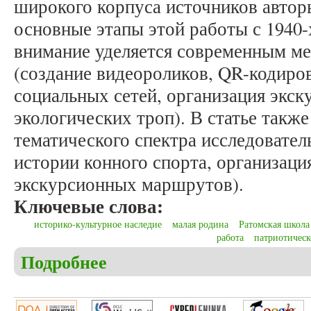
широкого корпуса источников авто
основные этапы этой работы с 1940-
внимание уделяется современным ме
(создание видеороликов, QR-кодиро
социальных сетей, организация экск
экологических троп). В статье такж
тематического спектра исследовател
истории конного спорта, организаци
экскурсионных маршрутов).
Ключевые слова:
историко-культурное наследие
малая родина
Ратомская школа
работа
патриотическ
Подробнее
о Красинский И.В., Полещук Е.Д. Изучение и п
(вторая половина XX – первая четверть XXI вв.)