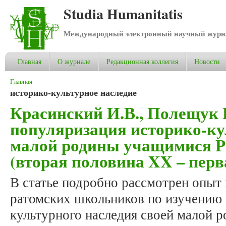
Studia Humanitatis
Международный электронный научный журнал
Главная
О журнале
Редакционная коллегия
Новости
Вы здесь
Главная
историко-культурное наследие
Красинский И.В., Полещук 
популяризация историко-ку
малой родины учащимися 
(вторая половина XX – перв
В статье подробно рассмотрен опыт
ратомских школьников по изучению 
культурного наследия своей малой р