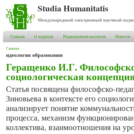
Studia Humanitatis
Международный электронный научный журнал
Главная
О журнале
Редакционная коллегия
Новости
Вы здесь
Главная
идеология образования
Геращенко И.Г. Философско
социологическая концепция
Статья посвящена философско-педаг
Зиновьева в контексте его социолог
анализирует понятие коммунальност
процесса, механизм функционирован
коллектива, взаимоотношения на ур