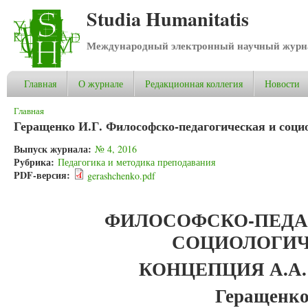
Studia Humanitatis
Международный электронный научный журнал
Главная
О журнале
Редакционная коллегия
Новости
Вы здесь
Главная
Геращенко И.Г. Философско-педагогическая и соци
Выпуск журнала:
№ 4, 2016
Рубрика:
Педагогика и методика преподавания
PDF-версия:
gerashchenko.pdf
ФИЛОСОФСКО-ПЕДА
СОЦИОЛОГИ
КОНЦЕПЦИЯ А.А.
Геращенко