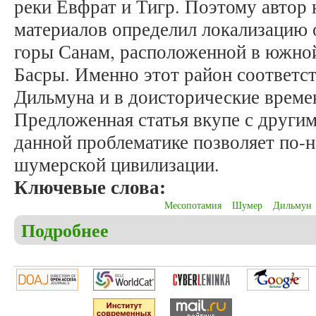
реки Евфрат и Тигр. Поэтому автор 
материалов определил локализацию 
горы Санам, расположенной в южной
Басры. Именно этот район соответс
Дильмуна и в доисторические времен
Предложенная статья вкупе с други
данной проблематике позволяет по-н
шумерской цивилизации.
Ключевые слова:
Месопотамия
Шумер
Дильмун
Подробнее
о Федченко О.Д. Место зарождения шумерской ц