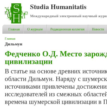
Studia Humanitatis
Международный электронный научный журнал
Главная
О журнале
Редакционная коллегия
Новости
Вы здесь
Главная
Дильмун
Федченко О.Д. Место заро
цивилизации
В статье на основе древних источни
области Дильмун. Наряду с шумерск
источниками привлечены достижени
исследователей из смежных областей
времена шумерской цивилизации в П