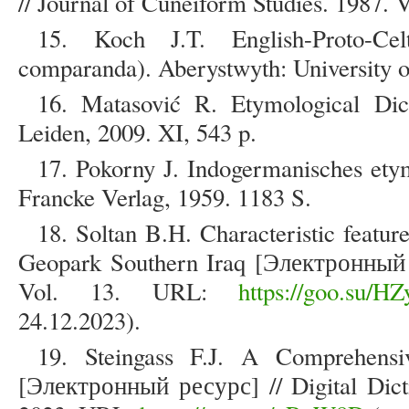
// Journal of Cuneiform Studies. 1987. V
15. Koch J.T. English-Proto-Cel
comparanda). Aberystwyth: University o
16. Matasović R. Etymological Dicti
Leiden, 2009. XI, 543 p.
17. Pokorny J. Indogermanisches ety
Francke Verlag, 1959. 1183 S.
18. Soltan B.H. Characteristic featu
Geopark Southern Iraq [Электронный р
Vol. 13. URL:
https://goo.su/
24.12.2023).
19. Steingass F.J. A Comprehensiv
[Электронный ресурс] // Digital Dicti