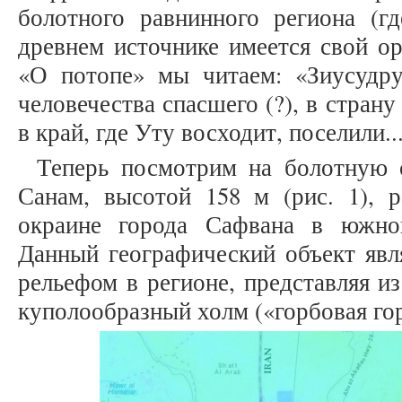
болотного равнинного региона (гд
древнем источнике имеется свой о
«О потопе» мы читаем: «Зиусудру
человечества спасшего (?), в страну
в край, где Уту восходит, поселили...»
Теперь посмотрим на болотную 
Санам, высотой 158 м (рис. 1), 
окраине города Сафвана в южно
Данный географический объект явл
рельефом в регионе, представляя и
куполообразный холм («горбовая гор