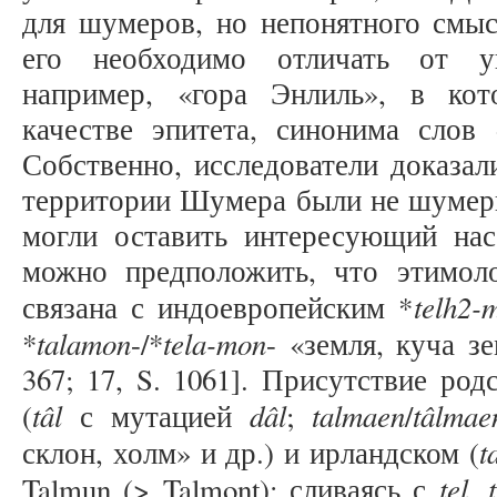
для шумеров, но непонятного смыс
его необходимо отличать от уп
например, «гора Энлиль», в ко
качестве эпитета, синонима слов 
Собственно, исследователи доказал
территории Шумера были не шумеры 
могли оставить интересующий нас
можно предположить, что этимол
telh2-
связана с индоевропейским *
talamon
t
ela-mon
*
-/*
- «земля, куча зе
367; 17, S. 1061]. Присутствие ро
tâ
l
dâ
l
talmaen
tâ
l
mae
(
с мутацией
;
/
t
склон, холм» и др.) и ирландском (
tel, t
Talmun (> Talmont); сливаясь с