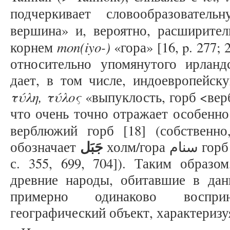
подчеркивает словообразовате
вершина» и, вероятно, расширител
mon(iyo-)
корнем
«гора» [16, p. 277;
относительно упомянутого ирландс
дает, в том числе, индоевропейск
τύλη, τύλος
«выпуклость, горб <верб
что очень точно отражает особенно
верблюжий горб [18] (собственн
جَبَل
обозначает
холм/гора سنام горб верблюда, центр земли» [19,
с. 355, 699, 704]). Таким образо
древние народы, обитавшие в дан
примерно одинаково восприн
географический объект, характеризуя