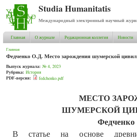
Studia Humanitatis
Международный электронный научный журнал
Главная
О журнале
Редакционная коллегия
Новости
Вы здесь
Главная
Федченко О.Д. Место зарождения шумерской цивил
Выпуск журнала:
№ 4, 2023
Рубрика:
История
PDF-версия:
fedchenko.pdf
МЕСТО ЗАР
ШУМЕРСКОЙ ЦИ
Федченко 
В статье на основе древни