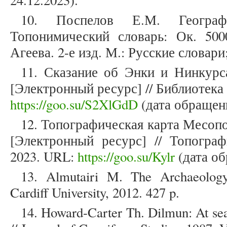
24.12.2023).
10. Поспелов Е.М. Географ
Топонимический словарь: Ок. 500
Агеева. 2-е изд. М.: Русские словари
11. Сказание об Энки и Нинкурс
[Электронный ресурс] // Библиотека
https://goo.su/S2XlGdD
(дата обращени
12. Топографическая карта Месоп
[Электронный ресурс] // Топограф
2023. URL:
https://goo.su/Kylr
(дата об
13. Almutairi M. The Archaeology 
Cardiff University, 2012. 427 p.
14. Howard-Carter Th. Dilmun: At sea 