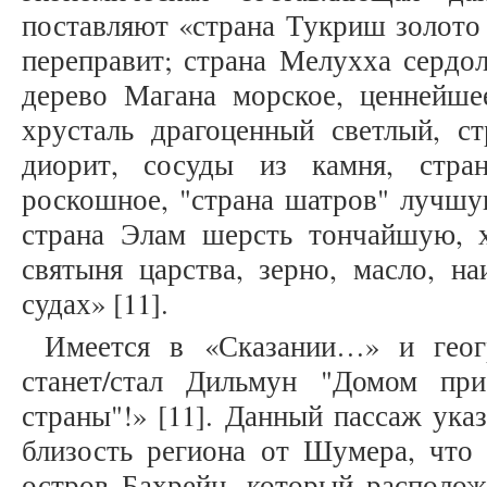
поставляют «страна Тукриш золото 
переправит; страна Мелухха сердо
дерево Магана морское, ценнейш
хрусталь драгоценный светлый, с
диорит, сосуды из камня, стра
роскошное, "страна шатров" лучшу
страна Элам шерсть тончайшую, 
святыня царства, зерно, масло, н
судах» [11].
Имеется в «Сказании…» и геог
станет/стал Дильмун "Домом пр
страны"!» [11]. Данный пассаж ука
близость региона от Шумера, что 
остров Бахрейн, который располож