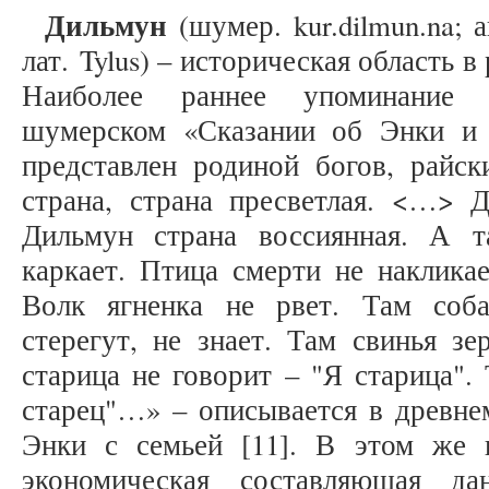
Дильмун
(шумер. kur.dilmun.na; 
лат. Tylus) – историческая область в
Наиболее раннее упоминание 
шумерском «Сказании об Энки и 
представлен родиной богов, райск
страна, страна пресветлая. <…> Д
Дильмун страна воссиянная. А 
каркает. Птица смерти не накликае
Волк ягненка не рвет. Там соба
стерегут, не знает. Там свинья з
старица не говорит – "Я старица".
старец"…» – описывается в древнем
Энки с семьей [11]. В этом же 
экономическая составляющая д