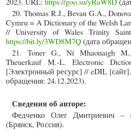
2023. URL:
https://goo.su/yRaW8D
(дат
20. Thomas R.J., Bevan G.A., Donovan 
Cymru = A Dictionary of the Welsh L
// University of Wales Trinity Sai
https://bit.ly/3WD8M7Q
(дата обращени
21. Toner G., Ní Mhaonaigh M.,
Theuerkauf M.-L. Electronic Dicti
[Электронный ресурс] // eDIL [сайт]
обращения: 24.12.2023).
Сведения об авторе:
Федченко Олег Дмитриевич – н
(Брянск, Россия).