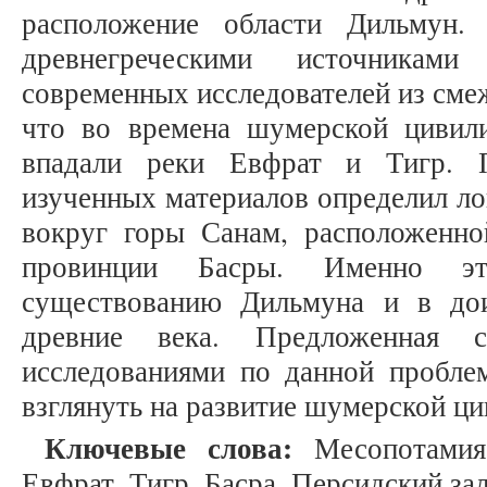
расположение области Дильмун
древнегреческими источниками
современных исследователей из сме
что во времена шумерской цивил
впадали реки Евфрат и Тигр. 
изученных материалов определил л
вокруг горы Санам, расположенн
провинции Басры. Именно это
существованию Дильмуна и в дои
древние века. Предложенная 
исследованиями по данной проблем
взглянуть на развитие шумерской ци
Ключевые слова:
Месопотамия
Евфрат, Тигр, Басра, Персидский зал