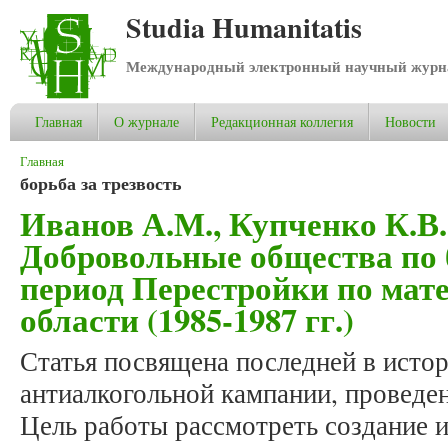
Studia Humanitatis
Международный электронный научный журнал
Главная
О журнале
Редакционная коллегия
Новости
Вы здесь
Главная
борьба за трезвость
Иванов А.М., Купченко К.В.
Добровольные общества по б
период Перестройки по мат
области (1985-1987 гг.)
Статья посвящена последней в исто
антиалкогольной кампании, проведе
Цель работы рассмотреть создание и