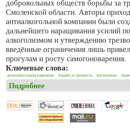
добровольных обществ борьбы за тр
Смоленской области. Авторы приходя
антиалкогольной компании были соз
дальнейшего наращивания усилий по
алкоголизмом и утверждению трезво
введённые ограничения лишь привели
прогулам и росту самогоноварения.
Ключевые слова:
антиалкогольная кампания
борьба за трезвость
воспитание
пере
Подробнее
о Иванов А.М., Купченко К.В., Федоскин Н.Н. До
Смоленской области (1985-1987 гг.)