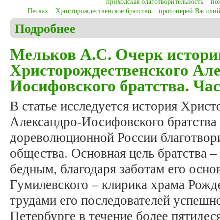
приходская благотворительность
по
Песках
Христорождественское братство
протоиерей Васили
Подробнее
о Мельков А.С. Очерк истории Христорождествен
Мельков А.С. Очерк истори
Христорождественского Але
Иосифовского братства. Час
В статье исследуется история Хрис
Александро-Иосифовского братства (
дореволюционной России благотвор
общества. Основная цель братства –
бедным, благодаря заботам его осно
Гумилевского – клирика храма Рожде
трудами его последователей успешно
Петербурге в течение более пятидес