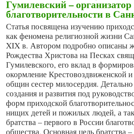
Гумилевский – организатор
благотворительности в Сан
Статья посвящена изучению приходс
как феномена религиозной жизни Са
XIX в. Автором подробно описаны ж
Рождества Христова на Песках свя
Гумилевского, его вклад в формиров
окормление Крестовоздвиженской и
общин сестер милосердия. Детально
создания и развития под руководств
форм приходской благотворительнос
нищих детей и пожилых людей, а та
братства – первого в России благот
общества. Основная цель братства –