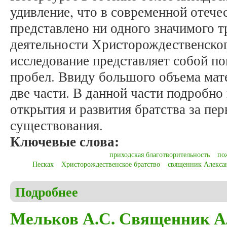
удивление, что в современной отече
представлено ни одного значимого т
деятельности Христорождественског
исследование представляет собой п
пробел. Ввиду большого объема мате
две части. В данной части подробно
открытия и развития братства за пер
существования.
Ключевые слова:
приходская благотворительность
по
Песках
Христорождественское братство
священник Алекса
Подробнее
о Мельков А.С. Очерк истории Христорождествен
Мельков А.С. Священник А